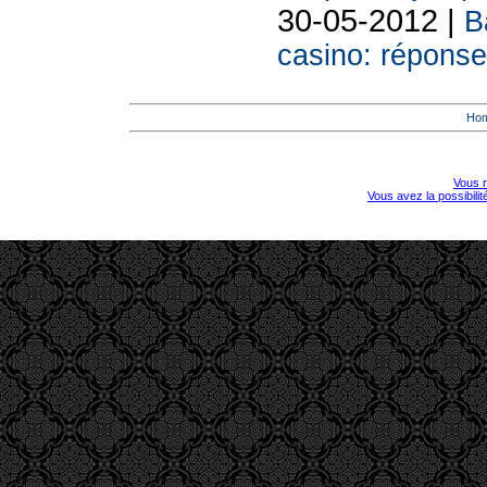
30-05-2012 |
B
casino: répons
Ho
Vous r
Vous avez la possibili