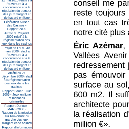
conseil me para
12 mai 2010 relative à
l’ouverture à la
concurrence et à la
reste toujours
régulation du secteur
des jeux d’argent et
de hasard en ligne
en tout cas tr
Fédération Suisse
des Casinos -
Rapport 2009
notre cité plus
Arrêté du 29 juillet
2009 relatif à la
réglementation des
Éric Azémar
,
jeux dans les casinos
Projet de Loi du 30
mars 2009 relatif à
Vallées Aveni
l’ouverture à la
concurrence et à la
régulation du secteur
redressement j
des jeux d’argent et
de hasard en ligne
pas émouvoir 
Arrêté du 24
décembre 2008 relatif
à la réglementation
surface au sol
des jeux dans les
casinos
Rapport Bauer - Juin
600 m2. Il suf
2008 - Jeux en ligne
et menaces
architecte pour
criminelles
Rapport Durieux -
MARS 2008 -
la réalisation d
Rapport de la mission
sur l’ouverture du
marché des jeux
million €».
d’argent et de hasard
Rapport d'information