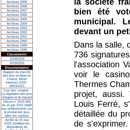
la société fr
Archives 2009
Archives 2008
bien été vot
Archives 2007
Archives 2006
municipal. 
Archives 2005
Archives 2004
Archives 2003
devant un peti
Archives 2002
Archives 2001
Archives 2000
Dans la salle, 
Archives 1999
Archives 1998
736 signatures 
Classements
2018/2019
l'association 
2019/2020
Documentation
voir le casino
Rapport du marché
des jeux en ligne en
France, 4eme
Thermes Chamb
trimestre 2020 -
18/03/2021
Cour des comptes -
projet, aussi.
La régulation des jeux
d’argent et de hasard
Louis Ferré, s
Décret n° 2015-669
du 15 juin 2015 relatif
aux prélèvements sur
détaillée du p
le produit des jeux
dans les casinos
Arrêté du 15 mai
de s'exprimer.
2015 modifiant les
dispositions de