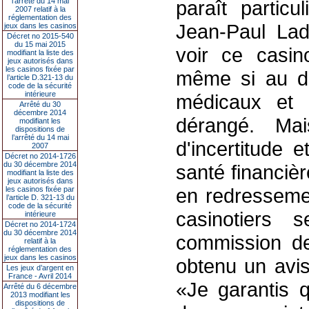
l’arrêté du 14 mai
paraît particu
2007 relatif à la
réglementation des
Jean-Paul Ladr
jeux dans les casinos
Décret no 2015-540
du 15 mai 2015
voir ce casi
modifiant la liste des
jeux autorisés dans
les casinos fixée par
même si au dé
l’article D.321-13 du
code de la sécurité
intérieure
médicaux et 
Arrêté du 30
décembre 2014
dérangé. Ma
modifiant les
dispositions de
l’arrêté du 14 mai
d'incertitude 
2007
Décret no 2014-1726
du 30 décembre 2014
santé financièr
modifiant la liste des
jeux autorisés dans
en redressemen
les casinos fixée par
l’article D. 321-13 du
code de la sécurité
casinotiers 
intérieure
Décret no 2014-1724
du 30 décembre 2014
commission des
relatif à la
réglementation des
jeux dans les casinos
obtenu un avis
Les jeux d’argent en
France - Avril 2014
«Je garantis q
Arrêté du 6 décembre
2013 modifiant les
dispositions de