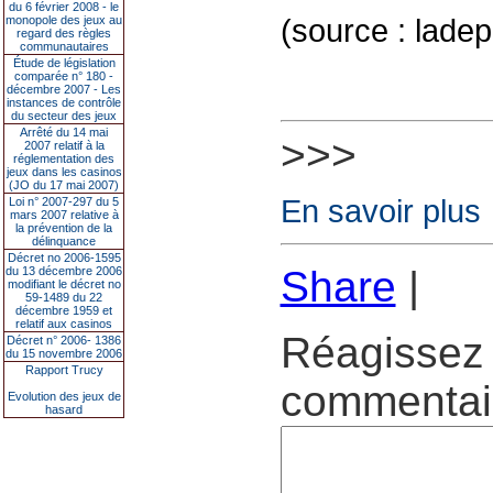
du 6 février 2008 - le
(source : lade
monopole des jeux au
regard des règles
communautaires
Étude de législation
comparée n° 180 -
décembre 2007 - Les
instances de contrôle
du secteur des jeux
Arrêté du 14 mai
>>>
2007 relatif à la
réglementation des
jeux dans les casinos
(JO du 17 mai 2007)
En savoir plus
Loi n° 2007-297 du 5
mars 2007 relative à
la prévention de la
délinquance
Décret no 2006-1595
Share
|
du 13 décembre 2006
modifiant le décret no
59-1489 du 22
décembre 1959 et
relatif aux casinos
Réagissez 
Décret n° 2006- 1386
du 15 novembre 2006
Rapport Trucy
commentair
Evolution des jeux de
hasard