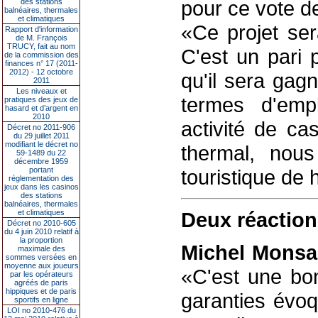
pour ce vote d
des stations
balnéaires, thermales
et climatiques
«Ce projet ser
Rapport d'information
de M. François
TRUCY, fait au nom
C'est un pari 
de la commission des
finances n° 17 (2011-
2012) - 12 octobre
qu'il sera gag
2011
Les niveaux et
termes d'empl
pratiques des jeux de
hasard et d’argent en
2010
activité de ca
Décret no 2011-906
du 29 juillet 2011
modifiant le décret no
thermal, nou
59-1489 du 22
décembre 1959
portant
touristique de 
réglementation des
jeux dans les casinos
des stations
balnéaires, thermales
et climatiques
Deux réaction
Décret no 2010-605
du 4 juin 2010 relatif à
la proportion
Michel Monsar
maximale des
sommes versées en
moyenne aux joueurs
«C'est une bon
par les opérateurs
agréés de paris
hippiques et de paris
garanties évo
sportifs en ligne
LOI no 2010-476 du