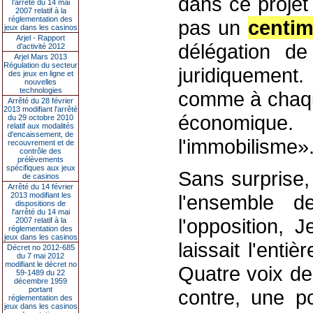
dans ce projet
l’arrêté du 14 mai
2007 relatif à la
réglementation des
pas un
centi
jeux dans les casinos
Arjel - Rapport
délégation de
d'activité 2012
Arjel Mars 2013
Régulation du secteur
juridiquement
des jeux en ligne et
nouvelles
technologies
comme à chaque
Arrêté du 28 février
2013 modifiant l'arrêté
économiqu
du 29 octobre 2010
relatif aux modalités
d'encaissement, de
l'immobilisme»
recouvrement et de
contrôle des
prélèvements
spécifiques aux jeux
Sans surprise,
de casinos
Arrêté du 14 février
2013 modifiant les
l'ensemble 
dispositions de
l'arrêté du 14 mai
l'opposition, 
2007 relatif à la
réglementation des
jeux dans les casinos
laissait l'entiè
Décret no 2012-685
du 7 mai 2012
modifiant le décret no
Quatre voix de
59-1489 du 22
décembre 1959
portant
contre, une p
réglementation des
jeux dans les casinos