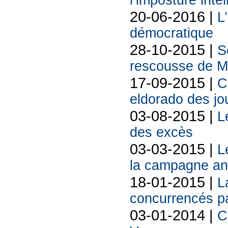
l’imposture inte
20-06-2016 |
L
démocratique
28-10-2015 |
S
rescousse de Ma
17-09-2015 |
C
eldorado des jo
03-08-2015 |
L
des excès
03-03-2015 |
L
la campagne ant
18-01-2015 |
L
concurrencés pa
03-01-2014 |
C