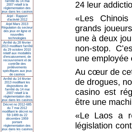
l’arrêté du 14 mai
24 leur addicti
2007 relatif à la
réglementation des
jeux dans les casinos
«Les Chinois
Arjel - Rapport
d'activité 2012
Arjel Mars 2013
grands joueurs
Régulation du secteur
des jeux en ligne et
nouvelles
une à deux jou
technologies
Arrêté du 28 février
non-stop. C'es
2013 modifiant l'arrêté
du 29 octobre 2010
relatif aux modalités
une employée e
d'encaissement, de
recouvrement et de
contrôle des
prélèvements
Au cœur de cet
spécifiques aux jeux
de casinos
Arrêté du 14 février
de drogues, n
2013 modifiant les
dispositions de
casino est rég
l'arrêté du 14 mai
2007 relatif à la
réglementation des
être une machi
jeux dans les casinos
Décret no 2012-685
du 7 mai 2012
modifiant le décret no
«Le Laos a r
59-1489 du 22
décembre 1959
portant
législation con
réglementation des
jeux dans les casinos