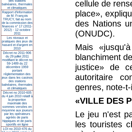
cellule de ren
des stations
balnéaires, thermales
et climatiques
place», expliq
Rapport d'information
de M. François
TRUCY, fait au nom
des Nations un
de la commission des
finances n° 17 (2011-
2012) - 12 octobre
(ONUDC).
2011
Les niveaux et
pratiques des jeux de
Mais «jusqu'
hasard et d’argent en
2010
Décret no 2011-906
blanchiment de
du 29 juillet 2011
modifiant le décret no
59-1489 du 22
justice» de 
décembre 1959
portant
réglementation des
autoritaire c
jeux dans les casinos
des stations
genres, note-t-i
balnéaires, thermales
et climatiques
Décret no 2010-605
du 4 juin 2010 relatif à
«VILLE DES 
la proportion
maximale des
sommes versées en
moyenne aux joueurs
Le jeu n'est pa
par les opérateurs
agréés de paris
hippiques et de paris
les touristes 
sportifs en ligne
LOI no 2010-476 du