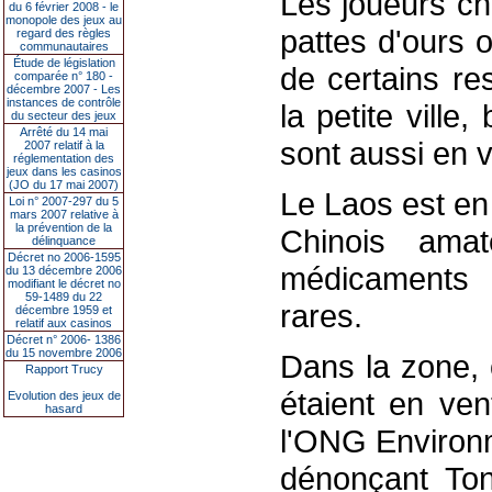
Les joueurs ch
du 6 février 2008 - le
monopole des jeux au
pattes d'ours 
regard des règles
communautaires
Étude de législation
de certains re
comparée n° 180 -
décembre 2007 - Les
instances de contrôle
la petite ville
du secteur des jeux
Arrêté du 14 mai
sont aussi en v
2007 relatif à la
réglementation des
jeux dans les casinos
(JO du 17 mai 2007)
Le Laos est en 
Loi n° 2007-297 du 5
mars 2007 relative à
la prévention de la
Chinois amat
délinquance
Décret no 2006-1595
médicaments
du 13 décembre 2006
modifiant le décret no
59-1489 du 22
rares.
décembre 1959 et
relatif aux casinos
Décret n° 2006- 1386
du 15 novembre 2006
Dans la zone, 
Rapport Trucy
étaient en ven
Evolution des jeux de
hasard
l'ONG Environm
dénonçant To