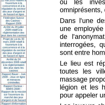
où les inves
12 mai 2010 relative à
l’ouverture à la
concurrence et à la
omniprésents, de
régulation du secteur
des jeux d’argent et
de hasard en ligne
Fédération Suisse
Dans l'une de
des Casinos -
Rapport 2009
une employée 
Arrêté du 29 juillet
2009 relatif à la
réglementation des
de l'anonyma
jeux dans les casinos
Projet de Loi du 30
mars 2009 relatif à
interrogées, q
l’ouverture à la
concurrence et à la
sont entre homm
régulation du secteur
des jeux d’argent et
de hasard en ligne
Arrêté du 24
Le lieu est ré
décembre 2008 relatif
à la réglementation
des jeux dans les
toutes les vi
casinos
Rapport Bauer - Juin
massage propos
2008 - Jeux en ligne
et menaces
criminelles
légion et les 
Rapport Durieux -
MARS 2008 -
Rapport de la mission
pour appeler u
sur l’ouverture du
marché des jeux
d’argent et de hasard
Rapport d'information