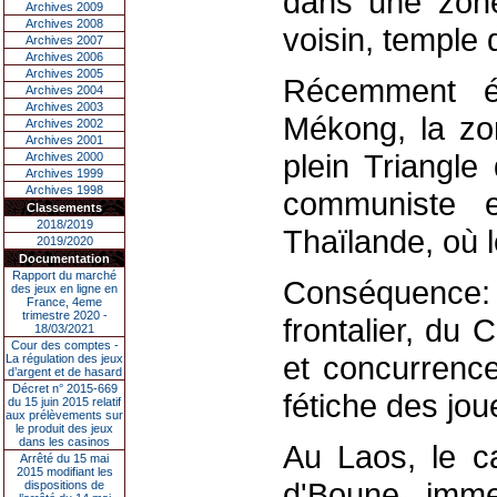
dans une zon
Archives 2009
Archives 2008
voisin, temple
Archives 2007
Archives 2006
Archives 2005
Récemment é
Archives 2004
Archives 2003
Mékong, la zo
Archives 2002
Archives 2001
plein Triangle
Archives 2000
Archives 1999
Archives 1998
communiste e
Classements
2018/2019
Thaïlande, où l
2019/2020
Documentation
Rapport du marché
Conséquence: 
des jeux en ligne en
France, 4eme
trimestre 2020 -
frontalier, du
18/03/2021
Cour des comptes -
et concurrence
La régulation des jeux
d’argent et de hasard
Décret n° 2015-669
fétiche des jou
du 15 juin 2015 relatif
aux prélèvements sur
le produit des jeux
dans les casinos
Au Laos, le c
Arrêté du 15 mai
2015 modifiant les
d'Boune imme
dispositions de