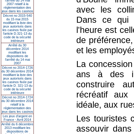
l’arrêté du 14 mai
2007 relatif à la
avec les coll
réglementation des
jeux dans les casinos
Décret no 2015-540
Dans ce qui a
du 15 mai 2015
modifiant la liste des
jeux autorisés dans
l'heure est cel
les casinos fixée par
l’article D.321-13 du
de préférence,
code de la sécurité
intérieure
Arrêté du 30
et les employé
décembre 2014
modifiant les
dispositions de
l’arrêté du 14 mai
La concession
2007
Décret no 2014-1726
ans à des ind
du 30 décembre 2014
modifiant la liste des
jeux autorisés dans
construire a
les casinos fixée par
l’article D. 321-13 du
code de la sécurité
récréatif aux 
intérieure
Décret no 2014-1724
du 30 décembre 2014
idéale, aux rue
relatif à la
réglementation des
jeux dans les casinos
Les touristes 
Les jeux d’argent en
France - Avril 2014
Arrêté du 6 décembre
assouvir dans
2013 modifiant les
dispositions de