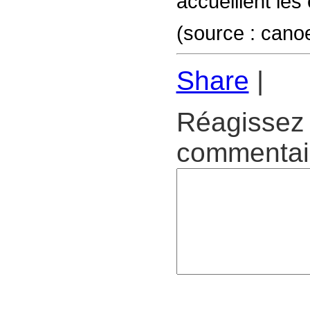
accueillent le
(source : cano
Share
|
Réagissez 
commentair