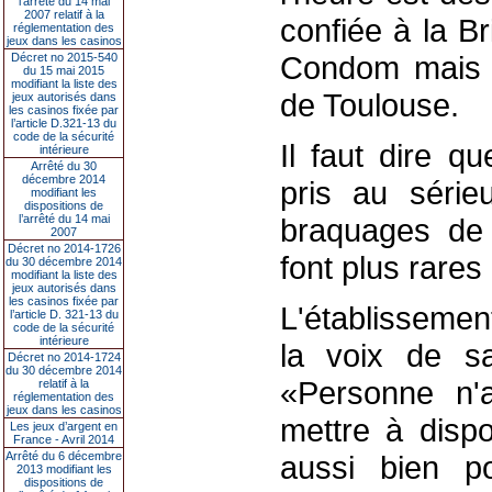
l’arrêté du 14 mai
2007 relatif à la
confiée à la B
réglementation des
jeux dans les casinos
Condom mais a
Décret no 2015-540
du 15 mai 2015
modifiant la liste des
de Toulouse.
jeux autorisés dans
les casinos fixée par
l’article D.321-13 du
code de la sécurité
Il faut dire q
intérieure
Arrêté du 30
décembre 2014
pris au série
modifiant les
dispositions de
l’arrêté du 14 mai
braquages de
2007
Décret no 2014-1726
font plus rares
du 30 décembre 2014
modifiant la liste des
jeux autorisés dans
les casinos fixée par
L'établissemen
l’article D. 321-13 du
code de la sécurité
intérieure
la voix de sa
Décret no 2014-1724
du 30 décembre 2014
«Personne n'
relatif à la
réglementation des
jeux dans les casinos
mettre à dispo
Les jeux d’argent en
France - Avril 2014
Arrêté du 6 décembre
aussi bien p
2013 modifiant les
dispositions de