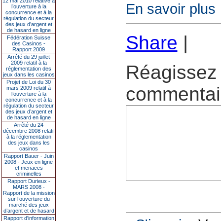
12 mai 2010 relative à
En savoir plus
l’ouverture à la
concurrence et à la
régulation du secteur
des jeux d’argent et
de hasard en ligne
Share
|
Fédération Suisse
des Casinos -
Rapport 2009
Arrêté du 29 juillet
2009 relatif à la
Réagissez 
réglementation des
jeux dans les casinos
Projet de Loi du 30
commentair
mars 2009 relatif à
l’ouverture à la
concurrence et à la
régulation du secteur
des jeux d’argent et
de hasard en ligne
Arrêté du 24
décembre 2008 relatif
à la réglementation
des jeux dans les
casinos
Rapport Bauer - Juin
2008 - Jeux en ligne
et menaces
criminelles
Rapport Durieux -
MARS 2008 -
Rapport de la mission
sur l’ouverture du
marché des jeux
d’argent et de hasard
Rapport d'information