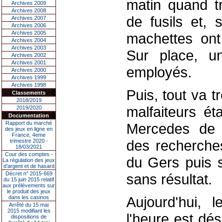
matin quand t
Archives 2009
Archives 2008
de fusils et, 
Archives 2007
Archives 2006
Archives 2005
machettes ont 
Archives 2004
Archives 2003
Sur place, un
Archives 2002
Archives 2001
employés.
Archives 2000
Archives 1999
Archives 1998
Puis, tout va t
Classements
2018/2019
malfaiteurs ét
2019/2020
Documentation
Rapport du marché
Mercedes de 
des jeux en ligne en
France, 4eme
des recherches
trimestre 2020 -
18/03/2021
Cour des comptes -
du Gers puis s
La régulation des jeux
d’argent et de hasard
Décret n° 2015-669
sans résultat.
du 15 juin 2015 relatif
aux prélèvements sur
le produit des jeux
Aujourd'hui, 
dans les casinos
Arrêté du 15 mai
2015 modifiant les
l'heure est dés
dispositions de