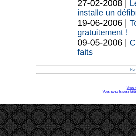
27-02-2008 |
L
installe un défib
19-06-2006 |
T
gratuitement !
09-05-2006 |
C
faits
Ho
Vous r
Vous avez la possibili