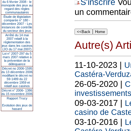
S'inscrire
Vous
du 6 février 2008 - le
monopole des jeux au
regard des règles
un commentair
communautaires
Étude de législation
comparée n° 180 -
décembre 2007 - Les
instances de contrôle
du secteur des jeux
Arrêté du 14 mai
2007 relatif à la
Autre(s) Art
réglementation des
jeux dans les casinos
(JO du 17 mai 2007)
Loi n° 2007-297 du 5
mars 2007 relative à
la prévention de la
11-10-2023 |
U
délinquance
Décret no 2006-1595
Castéra-Verduz
du 13 décembre 2006
modifiant le décret no
59-1489 du 22
26-05-2020 |
C
décembre 1959 et
relatif aux casinos
Décret n° 2006- 1386
investissements
du 15 novembre 2006
Rapport Trucy
09-03-2017 |
L
Evolution des jeux de
hasard
casino de Caste
03-10-2016 |
L