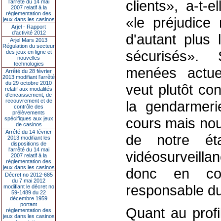
clients», a-t-e
l’arrêté du 14 mai
2007 relatif à la
réglementation des
«le préjudice 
jeux dans les casinos
Arjel - Rapport
d'activité 2012
d'autant plus 
Arjel Mars 2013
Régulation du secteur
sécurisés». 
des jeux en ligne et
nouvelles
technologies
menées actue
Arrêté du 28 février
2013 modifiant l'arrêté
du 29 octobre 2010
veut plutôt co
relatif aux modalités
d'encaissement, de
recouvrement et de
la gendarmerie
contrôle des
prélèvements
cours mais nou
spécifiques aux jeux
de casinos
Arrêté du 14 février
de notre ét
2013 modifiant les
dispositions de
l'arrêté du 14 mai
vidéosurveilla
2007 relatif à la
réglementation des
jeux dans les casinos
donc en cou
Décret no 2012-685
du 7 mai 2012
responsable du
modifiant le décret no
59-1489 du 22
décembre 1959
portant
Quant au profil
réglementation des
jeux dans les casinos