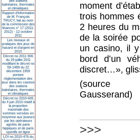
des stations
moment d'établ
balnéaires, thermales
et climatiques
Rapport d'information
trois hommes 
de M. François
TRUCY, fait au nom
2 heures du ma
de la commission des
finances n° 17 (2011-
2012) - 12 octobre
de la soirée 
2011
Les niveaux et
pratiques des jeux de
un casino, il 
hasard et d’argent en
2010
bord d'un vé
Décret no 2011-906
du 29 juillet 2011
modifiant le décret no
discret…», glis
59-1489 du 22
décembre 1959
portant
réglementation des
(source : 
jeux dans les casinos
des stations
balnéaires, thermales
Gausserand)
et climatiques
Décret no 2010-605
du 4 juin 2010 relatif à
la proportion
maximale des
sommes versées en
moyenne aux joueurs
par les opérateurs
agréés de paris
>>>
hippiques et de paris
sportifs en ligne
LOI no 2010-476 du