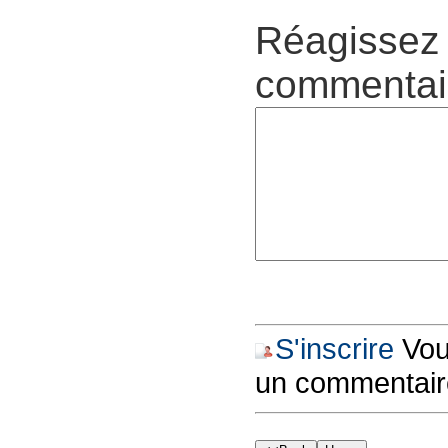
Réagissez 
commentair
S'inscrire
Vous
un commentair