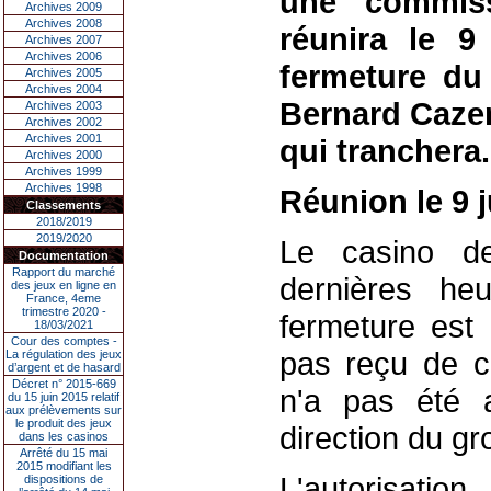
une commiss
Archives 2009
Archives 2008
réunira le 9 
Archives 2007
Archives 2006
fermeture du 
Archives 2005
Archives 2004
Bernard Cazene
Archives 2003
Archives 2002
Archives 2001
qui tranchera.
Archives 2000
Archives 1999
Archives 1998
Réunion le 9 j
Classements
2018/2019
2019/2020
Le casino de 
Documentation
Rapport du marché
dernières he
des jeux en ligne en
France, 4eme
trimestre 2020 -
fermeture est 
18/03/2021
Cour des comptes -
pas reçu de co
La régulation des jeux
d’argent et de hasard
Décret n° 2015-669
n'a pas été a
du 15 juin 2015 relatif
aux prélèvements sur
le produit des jeux
direction du g
dans les casinos
Arrêté du 15 mai
2015 modifiant les
L'autorisati
dispositions de