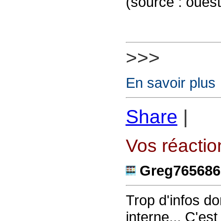
(source : oues
>>>
En savoir plus
Share
|
Vos réaction
Greg765686
Trop d'infos d
interne... C'est