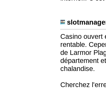
slotmanage
Casino ouvert e
rentable. Cepen
de Larmor Pla
département e
chalandise.
Cherchez l'erre