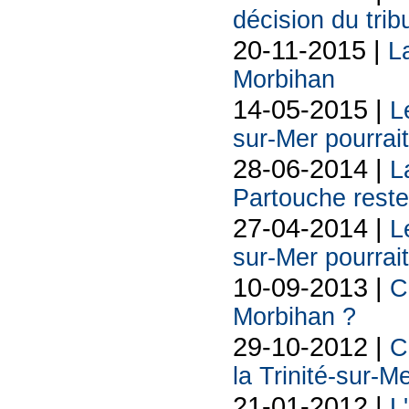
décision du trib
20-11-2015 |
L
Morbihan
14-05-2015 |
L
sur-Mer pourrait
28-06-2014 |
L
Partouche reste
27-04-2014 |
L
sur-Mer pourrai
10-09-2013 |
C
Morbihan ?
29-10-2012 |
C
la Trinité-sur-M
21-01-2012 |
L