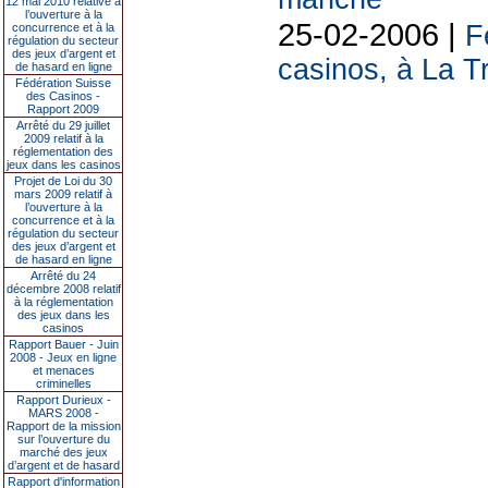
12 mai 2010 relative à
l’ouverture à la
25-02-2006 |
F
concurrence et à la
régulation du secteur
des jeux d’argent et
casinos, à La T
de hasard en ligne
Fédération Suisse
des Casinos -
Rapport 2009
Arrêté du 29 juillet
2009 relatif à la
réglementation des
jeux dans les casinos
Projet de Loi du 30
mars 2009 relatif à
l’ouverture à la
concurrence et à la
régulation du secteur
des jeux d’argent et
de hasard en ligne
Arrêté du 24
décembre 2008 relatif
à la réglementation
des jeux dans les
casinos
Rapport Bauer - Juin
2008 - Jeux en ligne
et menaces
criminelles
Rapport Durieux -
MARS 2008 -
Rapport de la mission
sur l’ouverture du
marché des jeux
d’argent et de hasard
Rapport d'information