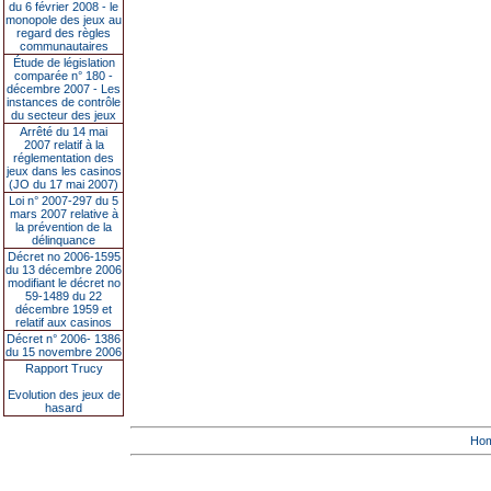
du 6 février 2008 - le
monopole des jeux au
regard des règles
communautaires
Étude de législation
comparée n° 180 -
décembre 2007 - Les
instances de contrôle
du secteur des jeux
Arrêté du 14 mai
2007 relatif à la
réglementation des
jeux dans les casinos
(JO du 17 mai 2007)
Loi n° 2007-297 du 5
mars 2007 relative à
la prévention de la
délinquance
Décret no 2006-1595
du 13 décembre 2006
modifiant le décret no
59-1489 du 22
décembre 1959 et
relatif aux casinos
Décret n° 2006- 1386
du 15 novembre 2006
Rapport Trucy
Evolution des jeux de
hasard
Ho