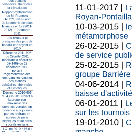
des stations
balnéaires, thermales
11-01-2017 |
L
et climatiques
Rapport d'information
Royan-Pontailla
de M. François
TRUCY, fait au nom
de la commission des
10-03-2015 |
l
finances n° 17 (2011-
2012) - 12 octobre
2011
métamorphose
Les niveaux et
pratiques des jeux de
26-02-2015 |
C
hasard et d’argent en
2010
de service publ
Décret no 2011-906
du 29 juillet 2011
modifiant le décret no
25-02-2015 |
R
59-1489 du 22
décembre 1959
portant
groupe Barrière
réglementation des
jeux dans les casinos
04-06-2014 |
des stations
R
balnéaires, thermales
et climatiques
baisse d’activit
Décret no 2010-605
du 4 juin 2010 relatif à
la proportion
06-01-2011 |
L
maximale des
sommes versées en
sur les tournois
moyenne aux joueurs
par les opérateurs
agréés de paris
19-01-2010 |
C
hippiques et de paris
sportifs en ligne
LOI no 2010-476 du
manche