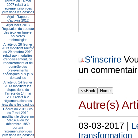
l’arrêté du 14 mai
2007 relatif à la
réglementation des
jeux dans les casinos
Arjel - Rapport
d'activité 2012
Arjel Mars 2013
Régulation du secteur
des jeux en ligne et
nouvelles
technologies
Arrêté du 28 février
2013 modifiant l'arrêté
du 29 octobre 2010
relatif aux modalités
S'inscrire
Vous
d'encaissement, de
recouvrement et de
contrôle des
un commentair
prélèvements
spécifiques aux jeux
de casinos
Arrêté du 14 février
2013 modifiant les
dispositions de
l'arrêté du 14 mai
2007 relatif à la
Autre(s) Art
réglementation des
jeux dans les casinos
Décret no 2012-685
du 7 mai 2012
modifiant le décret no
59-1489 du 22
03-03-2017 |
L
décembre 1959
portant
réglementation des
transformation
jeux dans les casinos