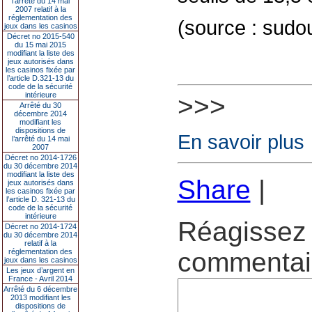
l’arrêté du 14 mai
2007 relatif à la
réglementation des
(source : sudo
jeux dans les casinos
Décret no 2015-540
du 15 mai 2015
modifiant la liste des
jeux autorisés dans
les casinos fixée par
l’article D.321-13 du
code de la sécurité
intérieure
>>>
Arrêté du 30
décembre 2014
modifiant les
dispositions de
En savoir plus
l’arrêté du 14 mai
2007
Décret no 2014-1726
du 30 décembre 2014
modifiant la liste des
Share
|
jeux autorisés dans
les casinos fixée par
l’article D. 321-13 du
code de la sécurité
intérieure
Réagissez 
Décret no 2014-1724
du 30 décembre 2014
relatif à la
réglementation des
commentair
jeux dans les casinos
Les jeux d’argent en
France - Avril 2014
Arrêté du 6 décembre
2013 modifiant les
dispositions de