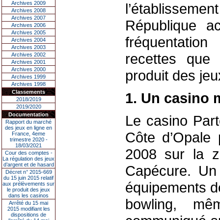
Archives 2009
l’établissem
Archives 2008
Archives 2007
République a
Archives 2006
Archives 2005
fréquentatio
Archives 2004
Archives 2003
recettes que 
Archives 2002
Archives 2001
Archives 2000
produit des jeu
Archives 1999
Archives 1998
Classements
1. Un casino
2018/2019
2019/2020
Documentation
Le casino Part
Rapport du marché
des jeux en ligne en
Côte d’Opale p
France, 4eme
trimestre 2020 -
18/03/2021
2008 sur la z
Cour des comptes -
La régulation des jeux
d’argent et de hasard
Capécure. Un 
Décret n° 2015-669
du 15 juin 2015 relatif
équipements de
aux prélèvements sur
le produit des jeux
dans les casinos
bowling, mê
Arrêté du 15 mai
2015 modifiant les
dispositions de