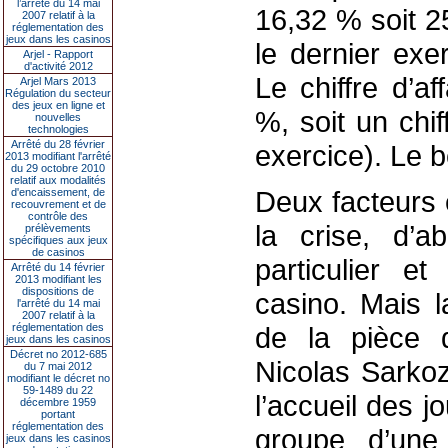
l’arrêté du 14 mai
16,32 % soit 2
2007 relatif à la
réglementation des
jeux dans les casinos
le dernier exe
Arjel - Rapport
d'activité 2012
Le chiffre d’a
Arjel Mars 2013
Régulation du secteur
des jeux en ligne et
%, soit un chi
nouvelles
technologies
Arrêté du 28 février
exercice). Le 
2013 modifiant l'arrêté
du 29 octobre 2010
relatif aux modalités
Deux facteurs 
d'encaissement, de
recouvrement et de
contrôle des
la crise, d’a
prélèvements
spécifiques aux jeux
de casinos
particulier e
Arrêté du 14 février
2013 modifiant les
dispositions de
casino. Mais l
l'arrêté du 14 mai
2007 relatif à la
réglementation des
de la pièce d’
jeux dans les casinos
Décret no 2012-685
Nicolas Sarko
du 7 mai 2012
modifiant le décret no
59-1489 du 22
l’accueil des j
décembre 1959
portant
réglementation des
groupe d’une
jeux dans les casinos