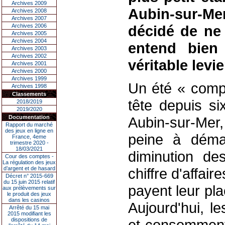
Archives 2009
Aubin-sur-M
Archives 2008
Archives 2007
Archives 2006
décidé de ne 
Archives 2005
Archives 2004
entend bien 
Archives 2003
Archives 2002
véritable levi
Archives 2001
Archives 2000
Archives 1999
Un été « compl
Archives 1998
Classements
tête depuis s
2018/2019
2019/2020
Documentation
Aubin-sur-Mer
Rapport du marché
des jeux en ligne en
peine à déma
France, 4eme
trimestre 2020 -
18/03/2021
diminution d
Cour des comptes -
La régulation des jeux
d’argent et de hasard
chiffre d'affai
Décret n° 2015-669
du 15 juin 2015 relatif
payent leur pla
aux prélèvements sur
le produit des jeux
dans les casinos
Aujourd'hui, l
Arrêté du 15 mai
2015 modifiant les
dispositions de
et consomment 