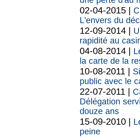
une perte d'au 
02-04-2015 |
C
L'envers du dé
12-09-2014 |
U
rapidité au cas
04-08-2014 |
L
la carte de la r
10-08-2011 |
S
public avec le c
22-07-2011 |
C
Délégation serv
douze ans
15-09-2010 |
L
peine