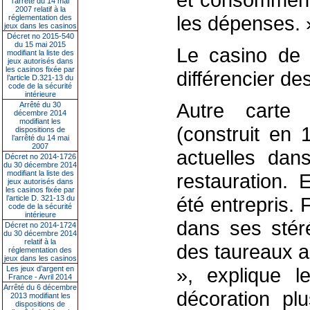
l’arrêté du 14 mai
2007 relatif à la
les dépenses. 
réglementation des
jeux dans les casinos
Décret no 2015-540
du 15 mai 2015
Le casino de 
modifiant la liste des
jeux autorisés dans
les casinos fixée par
différencier de
l’article D.321-13 du
code de la sécurité
intérieure
Autre carte 
Arrêté du 30
décembre 2014
modifiant les
(construit en 
dispositions de
l’arrêté du 14 mai
2007
actuelles dan
Décret no 2014-1726
du 30 décembre 2014
modifiant la liste des
restauration. 
jeux autorisés dans
les casinos fixée par
été entrepris. 
l’article D. 321-13 du
code de la sécurité
intérieure
dans ses stér
Décret no 2014-1724
du 30 décembre 2014
relatif à la
des taureaux a
réglementation des
jeux dans les casinos
», explique l
Les jeux d’argent en
France - Avril 2014
Arrêté du 6 décembre
décoration pl
2013 modifiant les
dispositions de