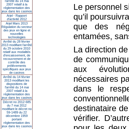
l’arrêté du 14 mai
Le personnel s
2007 relatif à la
réglementation des
jeux dans les casinos
qu’il poursuivr
Arjel - Rapport
d'activité 2012
Arjel Mars 2013
que des négo
Régulation du secteur
des jeux en ligne et
entamées, sans
nouvelles
technologies
Arrêté du 28 février
2013 modifiant l'arrêté
La direction de
du 29 octobre 2010
relatif aux modalités
d'encaissement, de
de communiqué 
recouvrement et de
contrôle des
prélèvements
aux évoluti
spécifiques aux jeux
de casinos
nécessaires par
Arrêté du 14 février
2013 modifiant les
dispositions de
dans le respe
l'arrêté du 14 mai
2007 relatif à la
réglementation des
conventionne
jeux dans les casinos
Décret no 2012-685
destinataire d
du 7 mai 2012
modifiant le décret no
59-1489 du 22
vérifier. D’aut
décembre 1959
portant
réglementation des
pour les deux 
jeux dans les casinos