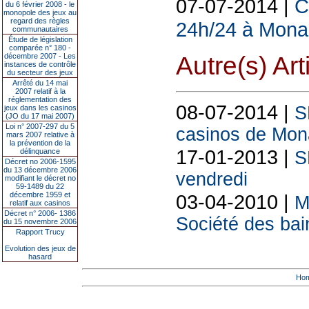
07-07-2014 |
C
du 6 février 2008 - le
monopole des jeux au
regard des règles
24h/24 à Mona
communautaires
Étude de législation
comparée n° 180 -
Autre(s) Art
décembre 2007 - Les
instances de contrôle
du secteur des jeux
Arrêté du 14 mai
2007 relatif à la
réglementation des
08-07-2014 |
S
jeux dans les casinos
(JO du 17 mai 2007)
Loi n° 2007-297 du 5
casinos de Mona
mars 2007 relative à
la prévention de la
17-01-2013 |
délinquance
S
Décret no 2006-1595
du 13 décembre 2006
vendredi
modifiant le décret no
59-1489 du 22
03-04-2010 |
décembre 1959 et
M
relatif aux casinos
Décret n° 2006- 1386
Société des bai
du 15 novembre 2006
Rapport Trucy
Evolution des jeux de
hasard
Ho