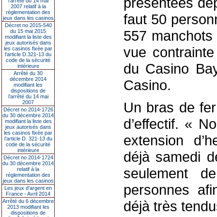
présentées dep
l’arrêté du 14 mai
2007 relatif à la
réglementation des
faut 50 personn
jeux dans les casinos
Décret no 2015-540
557 manchots 
du 15 mai 2015
modifiant la liste des
jeux autorisés dans
vue contraint
les casinos fixée par
l’article D.321-13 du
code de la sécurité
du Casino Bay
intérieure
Arrêté du 30
décembre 2014
Casino.
modifiant les
dispositions de
l’arrêté du 14 mai
2007
Un bras de fer
Décret no 2014-1726
du 30 décembre 2014
d’effectif. « 
modifiant la liste des
jeux autorisés dans
les casinos fixée par
extension d’he
l’article D. 321-13 du
code de la sécurité
intérieure
déjà samedi de
Décret no 2014-1724
du 30 décembre 2014
seulement d
relatif à la
réglementation des
jeux dans les casinos
personnes afi
Les jeux d’argent en
France - Avril 2014
Arrêté du 6 décembre
déjà très tend
2013 modifiant les
dispositions de