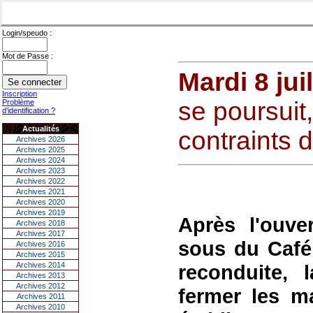
Login/speudo :
Mot de Passe :
Mardi 8 jui
Inscription
se poursuit
Problème
d'identification ?
Actualités
contraints 
Archives 2026
Archives 2025
Archives 2024
Archives 2023
Archives 2022
Archives 2021
Archives 2020
Archives 2019
Après l'ouve
Archives 2018
Archives 2017
sous du Café 
Archives 2016
Archives 2015
Archives 2014
reconduite,
Archives 2013
Archives 2012
fermer les m
Archives 2011
Archives 2010