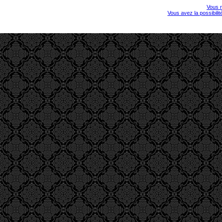
Vous r
Vous avez la possibili