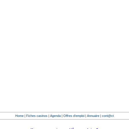
Home
|
Fiches casinos
|
Agenda
|
Offres d'emploi
|
Annuaire
|
cont@ct