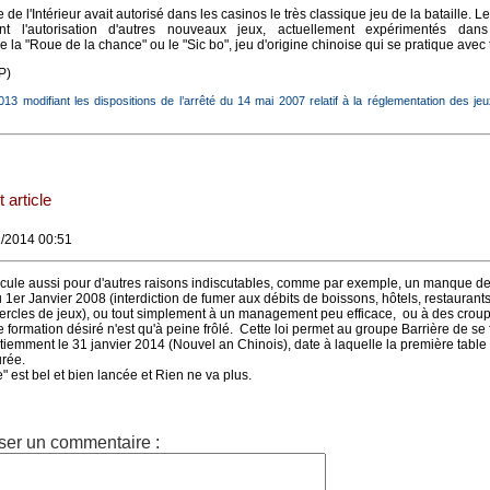
 de l'Intérieur avait autorisé dans les casinos le très classique jeu de la bataille. L
 l'autorisation d'autres nouveaux jeux, actuellement expérimentés dans
la "Roue de la chance" ou le "Sic bo", jeu d'origine chinoise qui se pratique avec t
P)
3 modifiant les dispositions de l’arrêté du 14 mai 2007 relatif à la réglementation des je
 article
1/2014 00:51
cule aussi pour d'autres raisons indiscutables, comme par exemple, un manque de 
du 1er Janvier 2008 (interdiction de fumer aux débits de boissons, hôtels, restaurant
cercles de jeux), ou tout simplement à un management peu efficace, ou à des croup
e formation désiré n'est qu'à peine frôlé. Cette loi permet au groupe Barrière de se f
iemment le 31 janvier 2014 (Nouvel an Chinois), date à laquelle la première table
rée.
 est bel et bien lancée et Rien ne va plus.
ser un commentaire :