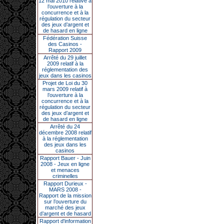
12 mai 2010 relative à
l’ouverture à la
concurrence et à la
régulation du secteur
des jeux d’argent et
de hasard en ligne
Fédération Suisse
des Casinos -
Rapport 2009
Arrêté du 29 juillet
2009 relatif à la
réglementation des
jeux dans les casinos
Projet de Loi du 30
mars 2009 relatif à
l’ouverture à la
concurrence et à la
régulation du secteur
des jeux d’argent et
de hasard en ligne
Arrêté du 24
décembre 2008 relatif
à la réglementation
des jeux dans les
casinos
Rapport Bauer - Juin
2008 - Jeux en ligne
et menaces
criminelles
Rapport Durieux -
MARS 2008 -
Rapport de la mission
sur l’ouverture du
marché des jeux
d’argent et de hasard
Rapport d'information