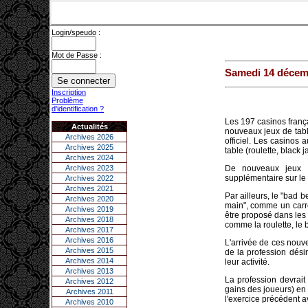
Login/speudo :
Mot de Passe :
Samedi 14 décem
Inscription
Problème
d'identification ?
Les 197 casinos frança
Actualités
nouveaux jeux de table
Archives 2026
officiel. Les casinos 
Archives 2025
table (roulette, black jac
Archives 2024
Archives 2023
De nouveaux jeux s
supplémentaire sur le
Archives 2022
Archives 2021
Par ailleurs, le "bad 
Archives 2020
main", comme un carré
Archives 2019
être proposé dans les 
Archives 2018
comme la roulette, le 
Archives 2017
Archives 2016
L'arrivée de ces nouv
Archives 2015
de la profession dési
Archives 2014
leur activité.
Archives 2013
La profession devrait
Archives 2012
gains des joueurs) en
Archives 2011
l'exercice précédent a
Archives 2010