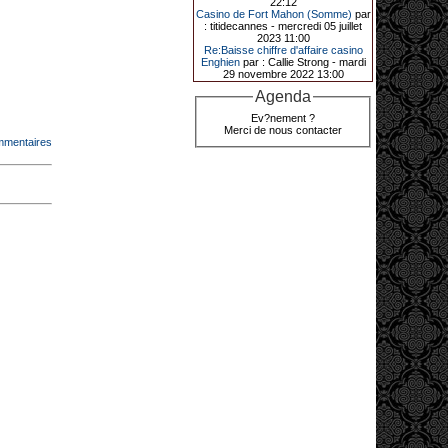
22:12
de décrocher un méga jackpot.
Casino de Fort Mahon (Somme)
par
: titidecannes - mercredi 05 juillet
Elle n’a misé que 88 centimes sur
2023 11:00
une machine à sous et a remporté
Re:Baisse chiffre d'affaire casino
4_ 239 €?!
Enghien
par : Callie Strong - mardi
29 novembre 2022 13:00
Agenda
10-01-2026|
Ev?nement ?
Merci de nous contacter
Au « Kasino » de Fréhel, une
mmentaires
vacancière a décroché le jackpot
en misant seulement 68
centimes. Elle remporte plus de
44 640 € grâce à la machine à
sous « Jin Ji Bao Xi ».
En ce début d’année 2026, le plus
gros jackpot du « Kasino » de
Fréhel a été décroché. Samedi 10
janvier en début de soirée,
l’heureuse gagnante, qui souhaite
garder l’anonymat, a remporté plus
de 44 640 € sur la machine à sous «
Jin Ji Bao Xi », installée en février
2025. La cliente, en vacances dans
la région, a misé 0,68 € avant de
remporter la somme. Un membre du
comité de direction, Flavie Jehan, lui
a remis le gain.