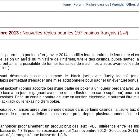
Home
|
Forum
|
Fiches casinos
|
Agenda
|
Offres d
bre 2013
: Nouvelles règles pour les 197 casinos français (1
)
is pourront, à partir du 1er janvier 2014, modifier leurs horaires de fermeture et ex
, selon un arrêté du ministère de l'Intérieur, tutelle des casinos, publié samedi 
auront ainsi la possibilité de fermer les salles de machines à sous avant celles d
k ...).
ont désormais possibles comme le black jack avec "lucky ladies" (emp
 tapis permettant d'engager une mise additionnelle pour gagner un éventuel bonus)
beat jackpot" (bonus accordé lors d'une partie de poker à un joueur perdant avec u
 face à un joueur gagnant avec une quinte flush ou un carré supérieur) pourra 
casinos. Enfin un certain nombre de jeux en version électronique pourront être mi
black jack ou le texas hold'em poker.
eaux jeux, lancés après une période d'essai dans certains casinos, fait suite au
reuse de relancer l'activité des casinos en proie depuis plusieurs années à une
 annoncer prochainement un produit brut des jeux (PBJ, différence entre les mi
 baisse de 4,3 % pour son exercice annuel (1er novembre 2012 - 30 octobre 2013)
vait déjà enregistré une baisse de 1,8 %.