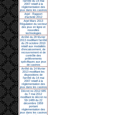
l’arrêté du 14 mai
2007 relatif à la
réglementation des
jeux dans les casinos
Arjel - Rapport
d'activité 2012
Arjel Mars 2013
Régulation du secteur
des jeux en ligne et
nouvelles
technologies
Arrêté du 28 février
2013 modifiant l'arrêté
du 29 octobre 2010
relatif aux modalités
d'encaissement, de
recouvrement et de
contrôle des
prélèvements
spécifiques aux jeux
de casinos
Arrêté du 14 février
2013 modifiant les
dispositions de
l'arrêté du 14 mai
2007 relatif à la
réglementation des
jeux dans les casinos
Décret no 2012-685
du 7 mai 2012
modifiant le décret no
59-1489 du 22
décembre 1959
portant
réglementation des
jeux dans les casinos