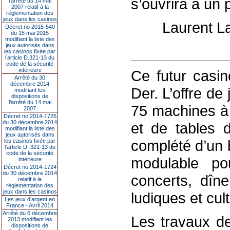
s’ouvrira à un 
l’arrêté du 14 mai
2007 relatif à la
réglementation des
jeux dans les casinos
Laurent La
Décret no 2015-540
du 15 mai 2015
modifiant la liste des
jeux autorisés dans
les casinos fixée par
l’article D.321-13 du
code de la sécurité
intérieure
Ce futur casin
Arrêté du 30
décembre 2014
Der. L’offre d
modifiant les
dispositions de
l’arrêté du 14 mai
75 machines à
2007
Décret no 2014-1726
du 30 décembre 2014
et de tables d
modifiant la liste des
jeux autorisés dans
complété d’un 
les casinos fixée par
l’article D. 321-13 du
code de la sécurité
modulable pou
intérieure
Décret no 2014-1724
du 30 décembre 2014
concerts, dîne
relatif à la
réglementation des
jeux dans les casinos
ludiques et cult
Les jeux d’argent en
France - Avril 2014
Arrêté du 6 décembre
Les travaux de
2013 modifiant les
dispositions de