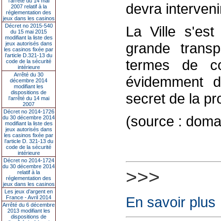
l’arrêté du 14 mai
devra interveni
2007 relatif à la
réglementation des
jeux dans les casinos
Décret no 2015-540
La Ville s'es
du 15 mai 2015
modifiant la liste des
grande trans
jeux autorisés dans
les casinos fixée par
l’article D.321-13 du
termes de com
code de la sécurité
intérieure
Arrêté du 30
évidemment d
décembre 2014
modifiant les
dispositions de
secret de la p
l’arrêté du 14 mai
2007
Décret no 2014-1726
(source : doma
du 30 décembre 2014
modifiant la liste des
jeux autorisés dans
les casinos fixée par
l’article D. 321-13 du
code de la sécurité
intérieure
Décret no 2014-1724
du 30 décembre 2014
>>>
relatif à la
réglementation des
jeux dans les casinos
Les jeux d’argent en
En savoir plus
France - Avril 2014
Arrêté du 6 décembre
2013 modifiant les
dispositions de