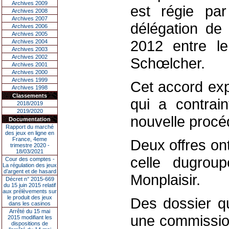
Archives 2009
est régie par
Archives 2008
Archives 2007
délégation de 
Archives 2006
Archives 2005
2012 entre l
Archives 2004
Archives 2003
Archives 2002
Schœlcher.
Archives 2001
Archives 2000
Archives 1999
Cet accord exp
Archives 1998
Classements
qui a contrain
2018/2019
2019/2020
nouvelle procéd
Documentation
Rapport du marché
des jeux en ligne en
France, 4eme
Deux offres ont
trimestre 2020 -
18/03/2021
celle dugrou
Cour des comptes -
La régulation des jeux
d’argent et de hasard
Monplaisir.
Décret n° 2015-669
du 15 juin 2015 relatif
aux prélèvements sur
le produit des jeux
Des dossier qu
dans les casinos
Arrêté du 15 mai
une commission
2015 modifiant les
dispositions de