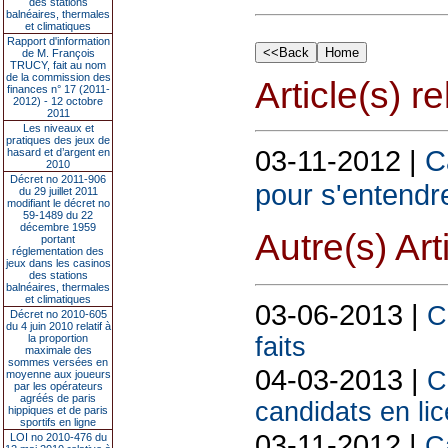
des stations
balnéaires, thermales
et climatiques
Rapport d'information
de M. François
TRUCY, fait au nom
de la commission des
Article(s) rel
finances n° 17 (2011-
2012) - 12 octobre
2011
Les niveaux et
pratiques des jeux de
03-11-2012 |
C
hasard et d’argent en
2010
Décret no 2011-906
pour s'entendr
du 29 juillet 2011
modifiant le décret no
59-1489 du 22
décembre 1959
Autre(s) Art
portant
réglementation des
jeux dans les casinos
des stations
balnéaires, thermales
et climatiques
03-06-2013 |
C
Décret no 2010-605
du 4 juin 2010 relatif à
faits
la proportion
maximale des
sommes versées en
04-03-2013 |
C
moyenne aux joueurs
par les opérateurs
agréés de paris
candidats en lic
hippiques et de paris
sportifs en ligne
03-11-2012 |
C
LOI no 2010-476 du