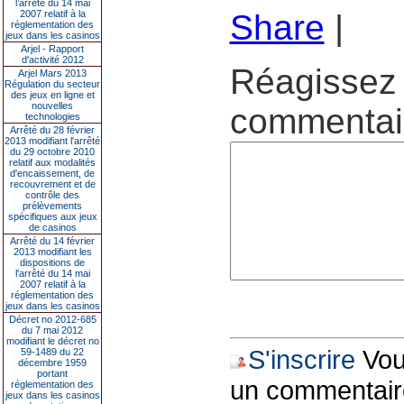
l’arrêté du 14 mai
2007 relatif à la
Share
|
réglementation des
jeux dans les casinos
Arjel - Rapport
d'activité 2012
Réagissez 
Arjel Mars 2013
Régulation du secteur
des jeux en ligne et
nouvelles
commentair
technologies
Arrêté du 28 février
2013 modifiant l'arrêté
du 29 octobre 2010
relatif aux modalités
d'encaissement, de
recouvrement et de
contrôle des
prélèvements
spécifiques aux jeux
de casinos
Arrêté du 14 février
2013 modifiant les
dispositions de
l'arrêté du 14 mai
2007 relatif à la
réglementation des
jeux dans les casinos
Décret no 2012-685
du 7 mai 2012
modifiant le décret no
S'inscrire
Vous
59-1489 du 22
décembre 1959
portant
un commentair
réglementation des
jeux dans les casinos