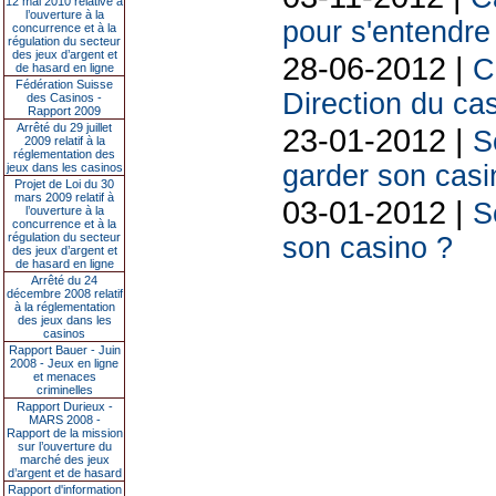
12 mai 2010 relative à
l’ouverture à la
pour s'entendre
concurrence et à la
régulation du secteur
des jeux d’argent et
28-06-2012 |
C
de hasard en ligne
Fédération Suisse
Direction du cas
des Casinos -
Rapport 2009
Arrêté du 29 juillet
23-01-2012 |
S
2009 relatif à la
réglementation des
garder son casi
jeux dans les casinos
Projet de Loi du 30
mars 2009 relatif à
03-01-2012 |
S
l’ouverture à la
concurrence et à la
régulation du secteur
son casino ?
des jeux d’argent et
de hasard en ligne
Arrêté du 24
décembre 2008 relatif
à la réglementation
des jeux dans les
casinos
Rapport Bauer - Juin
2008 - Jeux en ligne
et menaces
criminelles
Rapport Durieux -
MARS 2008 -
Rapport de la mission
sur l’ouverture du
marché des jeux
d’argent et de hasard
Rapport d'information