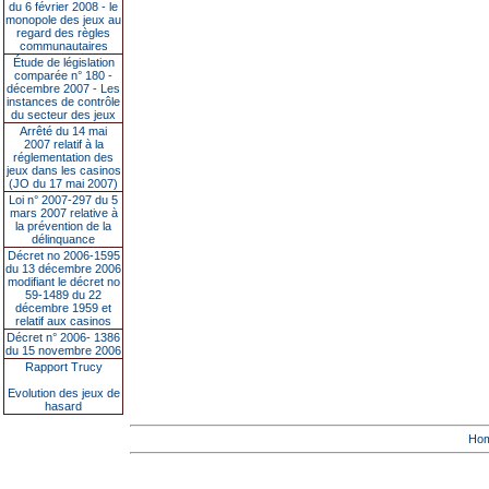
du 6 février 2008 - le
monopole des jeux au
regard des règles
communautaires
Étude de législation
comparée n° 180 -
décembre 2007 - Les
instances de contrôle
du secteur des jeux
Arrêté du 14 mai
2007 relatif à la
réglementation des
jeux dans les casinos
(JO du 17 mai 2007)
Loi n° 2007-297 du 5
mars 2007 relative à
la prévention de la
délinquance
Décret no 2006-1595
du 13 décembre 2006
modifiant le décret no
59-1489 du 22
décembre 1959 et
relatif aux casinos
Décret n° 2006- 1386
du 15 novembre 2006
Rapport Trucy
Evolution des jeux de
hasard
Ho