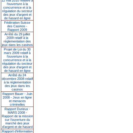
12 mai 2010 relative à
l’ouverture à la
concurrence et à la
régulation du secteur
des jeux d’argent et
de hasard en ligne
Fédération Suisse
des Casinos -
Rapport 2009
Arrêté du 29 juillet
2009 relatif à la
réglementation des
jeux dans les casinos
Projet de Loi du 30
mars 2009 relatif à
l’ouverture à la
concurrence et à la
régulation du secteur
des jeux d’argent et
de hasard en ligne
Arrêté du 24
décembre 2008 relatif
à la réglementation
des jeux dans les
casinos
Rapport Bauer - Juin
2008 - Jeux en ligne
et menaces
criminelles
Rapport Durieux -
MARS 2008 -
Rapport de la mission
sur l’ouverture du
marché des jeux
d’argent et de hasard
Rapport d'information