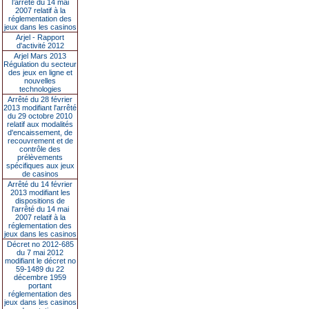
l’arrêté du 14 mai
2007 relatif à la
réglementation des
jeux dans les casinos
Arjel - Rapport
d'activité 2012
Arjel Mars 2013
Régulation du secteur
des jeux en ligne et
nouvelles
technologies
Arrêté du 28 février
2013 modifiant l'arrêté
du 29 octobre 2010
relatif aux modalités
d'encaissement, de
recouvrement et de
contrôle des
prélèvements
spécifiques aux jeux
de casinos
Arrêté du 14 février
2013 modifiant les
dispositions de
l'arrêté du 14 mai
2007 relatif à la
réglementation des
jeux dans les casinos
Décret no 2012-685
du 7 mai 2012
modifiant le décret no
59-1489 du 22
décembre 1959
portant
réglementation des
jeux dans les casinos