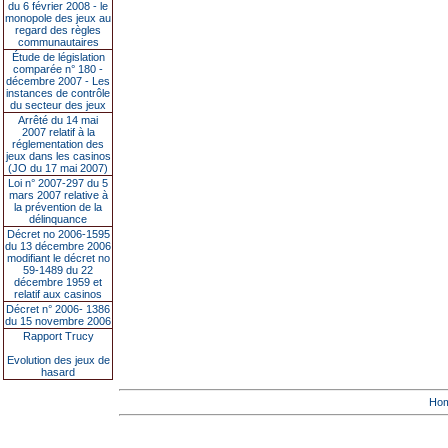
du 6 février 2008 - le
monopole des jeux au
regard des règles
communautaires
Étude de législation
comparée n° 180 -
décembre 2007 - Les
instances de contrôle
du secteur des jeux
Arrêté du 14 mai
2007 relatif à la
réglementation des
jeux dans les casinos
(JO du 17 mai 2007)
Loi n° 2007-297 du 5
mars 2007 relative à
la prévention de la
délinquance
Décret no 2006-1595
du 13 décembre 2006
modifiant le décret no
59-1489 du 22
décembre 1959 et
relatif aux casinos
Décret n° 2006- 1386
du 15 novembre 2006
Rapport Trucy
Evolution des jeux de
hasard
Ho