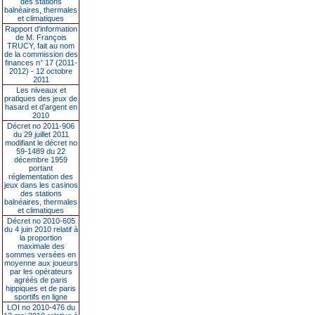
des stations
balnéaires, thermales
et climatiques
Rapport d'information
de M. François
TRUCY, fait au nom
de la commission des
finances n° 17 (2011-
2012) - 12 octobre
2011
Les niveaux et
pratiques des jeux de
hasard et d’argent en
2010
Décret no 2011-906
du 29 juillet 2011
modifiant le décret no
59-1489 du 22
décembre 1959
portant
réglementation des
jeux dans les casinos
des stations
balnéaires, thermales
et climatiques
Décret no 2010-605
du 4 juin 2010 relatif à
la proportion
maximale des
sommes versées en
moyenne aux joueurs
par les opérateurs
agréés de paris
hippiques et de paris
sportifs en ligne
LOI no 2010-476 du