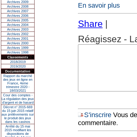
Archives 2009
En savoir plus
Archives 2008
Archives 2007
Archives 2006
Archives 2005
Share
|
Archives 2004
Archives 2003
Archives 2002
Réagissez - L
Archives 2001
Archives 2000
Archives 1999
Archives 1998
Classements
2018/2019
2019/2020
Documentation
Rapport du marché
des jeux en ligne en
France, 4eme
trimestre 2020 -
18/03/2021
Cour des comptes -
La régulation des jeux
d’argent et de hasard
Décret n° 2015-669
du 15 juin 2015 relatif
S'inscrire
Vous dev
aux prélèvements sur
le produit des jeux
commentaire.
dans les casinos
Arrêté du 15 mai
2015 modifiant les
dispositions de