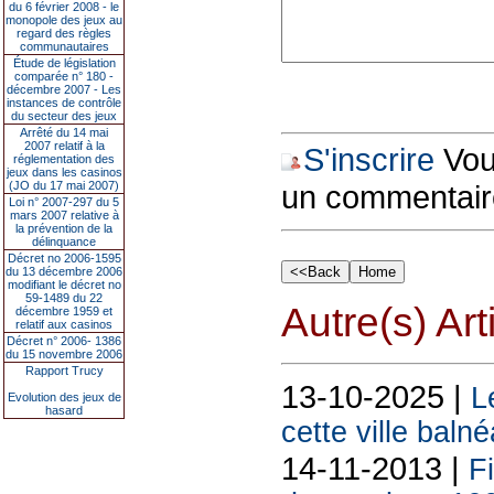
du 6 février 2008 - le
monopole des jeux au
regard des règles
communautaires
Étude de législation
comparée n° 180 -
décembre 2007 - Les
instances de contrôle
du secteur des jeux
Arrêté du 14 mai
2007 relatif à la
S'inscrire
Vous
réglementation des
jeux dans les casinos
(JO du 17 mai 2007)
un commentair
Loi n° 2007-297 du 5
mars 2007 relative à
la prévention de la
délinquance
Décret no 2006-1595
du 13 décembre 2006
modifiant le décret no
59-1489 du 22
Autre(s) Art
décembre 1959 et
relatif aux casinos
Décret n° 2006- 1386
du 15 novembre 2006
Rapport Trucy
13-10-2025 |
L
Evolution des jeux de
hasard
cette ville baln
14-11-2013 |
F