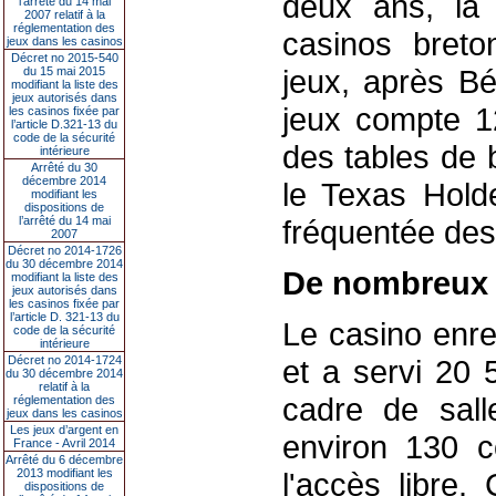
deux ans, la
l’arrêté du 14 mai
2007 relatif à la
réglementation des
casinos breto
jeux dans les casinos
Décret no 2015-540
jeux, après Bé
du 15 mai 2015
modifiant la liste des
jeux autorisés dans
jeux compte 1
les casinos fixée par
l’article D.321-13 du
code de la sécurité
des tables de b
intérieure
Arrêté du 30
décembre 2014
le Texas Hold
modifiant les
dispositions de
l’arrêté du 14 mai
fréquentée des
2007
Décret no 2014-1726
du 30 décembre 2014
De nombreux 
modifiant la liste des
jeux autorisés dans
les casinos fixée par
l’article D. 321-13 du
Le casino enre
code de la sécurité
intérieure
Décret no 2014-1724
et a servi 20 
du 30 décembre 2014
relatif à la
cadre de salle
réglementation des
jeux dans les casinos
Les jeux d’argent en
environ 130 co
France - Avril 2014
Arrêté du 6 décembre
2013 modifiant les
l'accès libre.
dispositions de