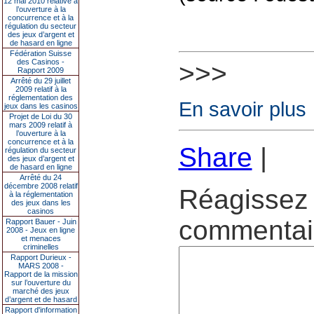
12 mai 2010 relative à
l’ouverture à la
concurrence et à la
régulation du secteur
des jeux d’argent et
de hasard en ligne
Fédération Suisse
des Casinos -
>>>
Rapport 2009
Arrêté du 29 juillet
2009 relatif à la
réglementation des
En savoir plus
jeux dans les casinos
Projet de Loi du 30
mars 2009 relatif à
l’ouverture à la
concurrence et à la
Share
|
régulation du secteur
des jeux d’argent et
de hasard en ligne
Arrêté du 24
décembre 2008 relatif
Réagissez 
à la réglementation
des jeux dans les
casinos
commentair
Rapport Bauer - Juin
2008 - Jeux en ligne
et menaces
criminelles
Rapport Durieux -
MARS 2008 -
Rapport de la mission
sur l’ouverture du
marché des jeux
d’argent et de hasard
Rapport d'information