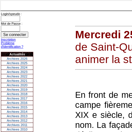
Login/speudo :
Mot de Passe :
Mercredi 25
Inscription
de Saint-Qu
Problème
d'identification ?
Actualités
animer la s
Archives 2026
Archives 2025
Archives 2024
Archives 2023
Archives 2022
Archives 2021
Archives 2020
Archives 2019
En front de me
Archives 2018
Archives 2017
campe fièremen
Archives 2016
Archives 2015
Archives 2014
XIX e siècle, 
Archives 2013
Archives 2012
nom. La façade
Archives 2011
Archives 2010