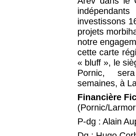
Arev dans le C
indépendants
investissons 1
projets morbih
notre engageme
cette carte ré
« bluff », le s
Pornic, ser
semaines, à L
Financière Fi
(Pornic/Larmor
P-dg : Alain Au
Dg : Hugo Corb