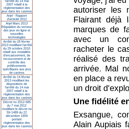
l’arrêté du 14 mai
2007 relatif à la
autoriser les
réglementation des
jeux dans les casinos
Arjel - Rapport
Flairant déjà 
d'activité 2012
Arjel Mars 2013
marques de fab
Régulation du secteur
des jeux en ligne et
nouvelles
avec un con
technologies
Arrêté du 28 février
2013 modifiant l'arrêté
racheter le ca
du 29 octobre 2010
relatif aux modalités
d'encaissement, de
réalisé des tr
recouvrement et de
contrôle des
arrivée. Mal 
prélèvements
spécifiques aux jeux
de casinos
en place a rev
Arrêté du 14 février
2013 modifiant les
dispositions de
un droit d'expl
l'arrêté du 14 mai
2007 relatif à la
réglementation des
jeux dans les casinos
Une fidélité e
Décret no 2012-685
du 7 mai 2012
modifiant le décret no
Exsangue, con
59-1489 du 22
décembre 1959
portant
Alain Aupiais 
réglementation des
jeux dans les casinos