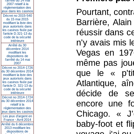
l’arrêté du 14 mai
2007 relatif à la
réglementation des
Pourtant, cont
jeux dans les casinos
Décret no 2015-540
Barrière, Alai
du 15 mai 2015
modifiant la liste des
jeux autorisés dans
réussir dans c
les casinos fixée par
l’article D.321-13 du
code de la sécurité
n'y avais mis l
intérieure
Arrêté du 30
décembre 2014
Vegas en 1976.
modifiant les
dispositions de
l’arrêté du 14 mai
même pas joué.
2007
Décret no 2014-1726
que le « p't
du 30 décembre 2014
modifiant la liste des
jeux autorisés dans
Atlantique, aî
les casinos fixée par
l’article D. 321-13 du
code de la sécurité
décide de se
intérieure
Décret no 2014-1724
encore une fo
du 30 décembre 2014
relatif à la
réglementation des
Chicago. « J'
jeux dans les casinos
Les jeux d’argent en
France - Avril 2014
baby-foot et f
Arrêté du 6 décembre
2013 modifiant les
voyage, j'ai eu
dispositions de