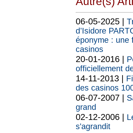
Autre(s) Art
06-05-2025 |
T
d’Isidore PART
éponyme : une f
casinos
20-01-2016 |
P
officiellement d
14-11-2013 |
F
des casinos 10
06-07-2007 |
S
grand
02-12-2006 |
L
s'agrandit