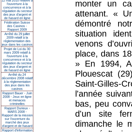
12 mai 2010 relative à
monter un cas
l’ouverture à la
concurrence et à la
attenant. « U
régulation du secteur
des jeux d’argent et
de hasard en ligne
démontré notr
Fédération Suisse
des Casinos -
Rapport 2009
situation ide
Arrêté du 29 juillet
2009 relatif à la
venons d'ouvri
réglementation des
jeux dans les casinos
Projet de Loi du 30
place, dans 18
mars 2009 relatif à
l’ouverture à la
concurrence et à la
» En 1994, Al
régulation du secteur
des jeux d’argent et
de hasard en ligne
Plouescat (29
Arrêté du 24
décembre 2008 relatif
Saint-Gilles-C
à la réglementation
des jeux dans les
casinos
l'année suivan
Rapport Bauer - Juin
2008 - Jeux en ligne
et menaces
bas, peu conv
criminelles
Rapport Durieux -
d'un site fe
MARS 2008 -
Rapport de la mission
sur l’ouverture du
dimanche le mo
marché des jeux
d’argent et de hasard
Rapport d'information