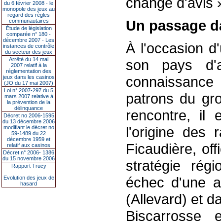
changé d'avis 
du 6 février 2008 - le
monopole des jeux au
regard des règles
Un passage d
communautaires
Étude de législation
comparée n° 180 -
décembre 2007 - Les
À l'occasion d
instances de contrôle
du secteur des jeux
Arrêté du 14 mai
son pays d'ad
2007 relatif à la
réglementation des
connaissance 
jeux dans les casinos
(JO du 17 mai 2007)
Loi n° 2007-297 du 5
patrons du gr
mars 2007 relative à
la prévention de la
délinquance
rencontre, il 
Décret no 2006-1595
du 13 décembre 2006
l'origine des 
modifiant le décret no
59-1489 du 22
décembre 1959 et
Ficaudière, of
relatif aux casinos
Décret n° 2006- 1386
du 15 novembre 2006
stratégie régi
Rapport Trucy
échec d'une a
Evolution des jeux de
hasard
(Allevard) et 
Biscarrosse 