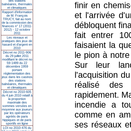
des stations
finir en chemi
balnéaires, thermales
et climatiques
Rapport d'information
et l'arrivée d'
de M. François
TRUCY, fait au nom
débloquent fin
de la commission des
finances n° 17 (2011-
2012) - 12 octobre
fait entrer 
2011
Les niveaux et
pratiques des jeux de
faisaient la q
hasard et d’argent en
2010
le pion à notr
Décret no 2011-906
du 29 juillet 2011
modifiant le décret no
Sur leur lan
59-1489 du 22
décembre 1959
portant
l'acquisition 
réglementation des
jeux dans les casinos
des stations
réalisé des
balnéaires, thermales
et climatiques
rapidement. Ma
Décret no 2010-605
du 4 juin 2010 relatif à
la proportion
incendie a tou
maximale des
sommes versées en
moyenne aux joueurs
comme en amiti
par les opérateurs
agréés de paris
hippiques et de paris
ses réseaux et
sportifs en ligne
LOI no 2010-476 du