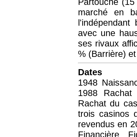
Partouche (15
marché en b
l'indépendant 
avec une haus
ses rivaux aff
% (Barrière) e
Dates
1948 Naissanc
1988 Rachat 
Rachat du cas
trois casinos 
revendus en 20
Financière F