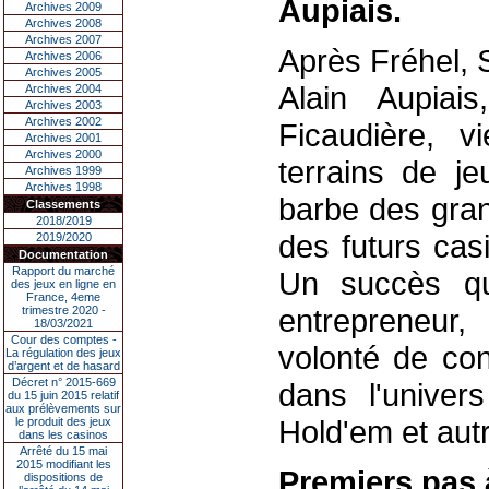
Aupiais.
Archives 2009
Archives 2008
Archives 2007
Après Fréhel, 
Archives 2006
Archives 2005
Alain Aupiai
Archives 2004
Archives 2003
Archives 2002
Ficaudière, v
Archives 2001
Archives 2000
terrains de j
Archives 1999
Archives 1998
barbe des gran
Classements
2018/2019
des futurs cas
2019/2020
Documentation
Rapport du marché
Un succès qui
des jeux en ligne en
France, 4eme
entrepreneur,
trimestre 2020 -
18/03/2021
Cour des comptes -
volonté de co
La régulation des jeux
d’argent et de hasard
Décret n° 2015-669
dans l'univer
du 15 juin 2015 relatif
aux prélèvements sur
Hold'em et autr
le produit des jeux
dans les casinos
Arrêté du 15 mai
2015 modifiant les
Premiers pas 
dispositions de