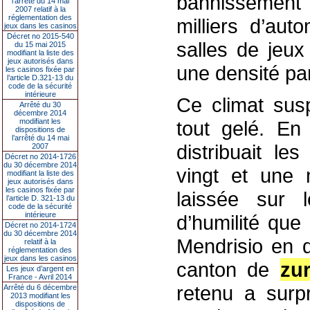
bannissemen
l’arrêté du 14 mai
2007 relatif à la
réglementation des
milliers d’au
jeux dans les casinos
Décret no 2015-540
salles de jeux
du 15 mai 2015
modifiant la liste des
jeux autorisés dans
une densité pa
les casinos fixée par
l’article D.321-13 du
code de la sécurité
intérieure
Ce climat susp
Arrêté du 30
décembre 2014
modifiant les
tout gelé. En
dispositions de
l’arrêté du 14 mai
distribuait le
2007
Décret no 2014-1726
du 30 décembre 2014
vingt et une
modifiant la liste des
jeux autorisés dans
les casinos fixée par
laissée sur 
l’article D. 321-13 du
code de la sécurité
intérieure
d’humilité que
Décret no 2014-1724
du 30 décembre 2014
Mendrisio en d
relatif à la
réglementation des
jeux dans les casinos
canton de
zu
Les jeux d’argent en
France - Avril 2014
retenu a surp
Arrêté du 6 décembre
2013 modifiant les
dispositions de