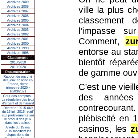
Archives 2009
Archives 2008
ville la plus 
Archives 2007
Archives 2006
classement 
Archives 2005
Archives 2004
l’impasse su
Archives 2003
Archives 2002
Comment,
zu
Archives 2001
Archives 2000
Archives 1999
entorse au sta
Archives 1998
Classements
bientôt répar
2018/2019
2019/2020
de gamme ouvrir
Documentation
Rapport du marché
des jeux en ligne en
C’est une vieil
France, 4eme
trimestre 2020 -
18/03/2021
des années
Cour des comptes -
La régulation des jeux
d’argent et de hasard
contrecourant
Décret n° 2015-669
du 15 juin 2015 relatif
plébiscité en 1
aux prélèvements sur
le produit des jeux
dans les casinos
casinos, les
z
Arrêté du 15 mai
2015 modifiant les
dispositions de