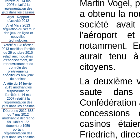
Martin Vogel, 
l’arrêté du 14 mai
2007 relatif à la
réglementation des
a obtenu la no
jeux dans les casinos
Arjel - Rapport
d'activité 2012
société avait
Arjel Mars 2013
Régulation du secteur
l’aéroport 
des jeux en ligne et
nouvelles
technologies
notamment. En
Arrêté du 28 février
2013 modifiant l'arrêté
du 29 octobre 2010
aurait tenu à
relatif aux modalités
d'encaissement, de
citoyens.
recouvrement et de
contrôle des
prélèvements
spécifiques aux jeux
La deuxième vi
de casinos
Arrêté du 14 février
2013 modifiant les
saute dans
dispositions de
l'arrêté du 14 mai
2007 relatif à la
Confédération 
réglementation des
jeux dans les casinos
concessions 
Décret no 2012-685
du 7 mai 2012
modifiant le décret no
casinos étai
59-1489 du 22
décembre 1959
portant
Friedrich, dir
réglementation des
jeux dans les casinos