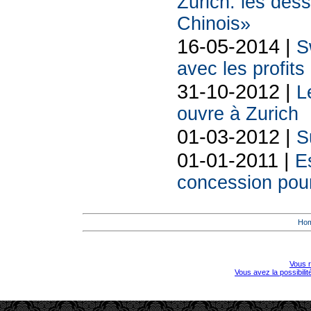
Zurich: les des
Chinois»
16-05-2014 |
S
avec les profits
31-10-2012 |
L
ouvre à Zurich
01-03-2012 |
S
01-01-2011 |
E
concession pour
Ho
Vous r
Vous avez la possibili