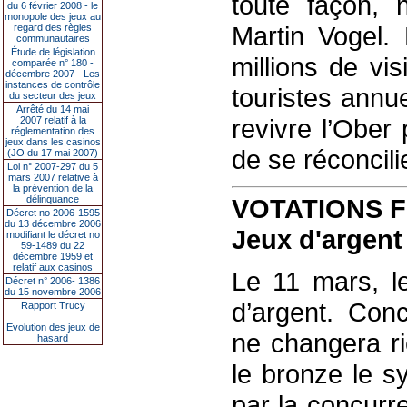
toute façon, 
du 6 février 2008 - le
monopole des jeux au
Martin Vogel.
regard des règles
communautaires
Étude de législation
millions de vis
comparée n° 180 -
décembre 2007 - Les
instances de contrôle
touristes annue
du secteur des jeux
Arrêté du 14 mai
revivre l’Ober
2007 relatif à la
réglementation des
jeux dans les casinos
de se réconcili
(JO du 17 mai 2007)
Loi n° 2007-297 du 5
mars 2007 relative à
la prévention de la
délinquance
VOTATIONS 
Décret no 2006-1595
du 13 décembre 2006
Jeux d'argent 
modifiant le décret no
59-1489 du 22
décembre 1959 et
relatif aux casinos
Le 11 mars, le
Décret n° 2006- 1386
du 15 novembre 2006
d’argent. Conc
Rapport Trucy
Evolution des jeux de
ne changera rie
hasard
le bronze le s
par la concurr