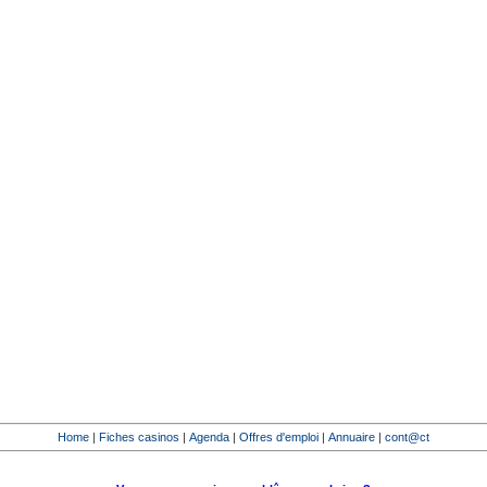
Home
|
Fiches casinos
|
Agenda
|
Offres d'emploi
|
Annuaire
|
cont@ct