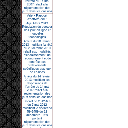
l’arrêté du 14 mai
2007 relatif à la
réglementation des
jeux dans les casinos
Arjel - Rapport
d'activité 2012
Arjel Mars 2013
Régulation du secteur
des jeux en ligne et
nouvelles
technologies
Arrêté du 28 février
2013 modifiant l'arrêté
du 29 octobre 2010
relatif aux modalités
d'encaissement, de
recouvrement et de
contrôle des
prélèvements
spécifiques aux jeux
de casinos
Arrêté du 14 février
2013 modifiant les
dispositions de
l'arrêté du 14 mai
2007 relatif à la
réglementation des
jeux dans les casinos
Décret no 2012-685
du 7 mai 2012
modifiant le décret no
59-1489 du 22
décembre 1959
portant
réglementation des
jeux dans les casinos