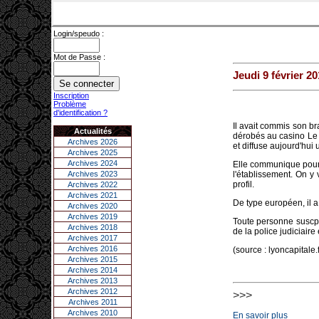
Login/speudo :
Mot de Passe :
Jeudi 9 février 20
Inscription
Problème
d'identification ?
Il avait commis son b
Actualités
dérobés au casino Le P
Archives 2026
et diffuse aujourd'hui
Archives 2025
Archives 2024
Elle communique pour c
Archives 2023
l'établissement. On y v
profil.
Archives 2022
Archives 2021
De type européen, il a
Archives 2020
Archives 2019
Toute personne suscpet
Archives 2018
de la police judiciair
Archives 2017
Archives 2016
(source : lyoncapitale.f
Archives 2015
Archives 2014
Archives 2013
Archives 2012
>>>
Archives 2011
Archives 2010
En savoir plus