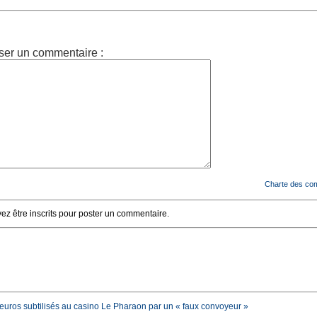
ser un commentaire :
Charte des co
z être inscrits pour poster un commentaire.
euros subtilisés au casino Le Pharaon par un « faux convoyeur »