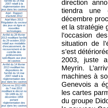
direction ann
l’arrêté du 14 mai
2007 relatif à la
réglementation des
tiendra une
jeux dans les casinos
Arjel - Rapport
d'activité 2012
décembre proch
Arjel Mars 2013
Régulation du secteur
et la stratégi
des jeux en ligne et
nouvelles
technologies
l’occasion de
Arrêté du 28 février
2013 modifiant l'arrêté
du 29 octobre 2010
situation de l
relatif aux modalités
d'encaissement, de
s’est détérior
recouvrement et de
contrôle des
prélèvements
2003, juste a
spécifiques aux jeux
de casinos
Arrêté du 14 février
Meyrin. L’arr
2013 modifiant les
dispositions de
l'arrêté du 14 mai
machines à sou
2007 relatif à la
réglementation des
jeux dans les casinos
Genevois a éga
Décret no 2012-685
du 7 mai 2012
les cartes parm
modifiant le décret no
59-1489 du 22
décembre 1959
du groupe Dido
portant
réglementation des
jeux dans les casinos