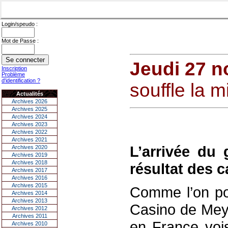
Login/speudo :
Mot de Passe :
Jeudi 27 
Inscription
Problème
d'identification ?
souffle la 
Actualités
Archives 2026
Archives 2025
Archives 2024
Archives 2023
Archives 2022
Archives 2021
L’arrivée du
Archives 2020
Archives 2019
Archives 2018
résultat des 
Archives 2017
Archives 2016
Archives 2015
Comme l’on pou
Archives 2014
Archives 2013
Casino de Meyr
Archives 2012
Archives 2011
en France vois
Archives 2010