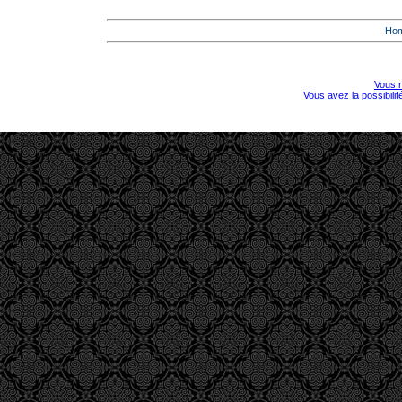
Ho
Vous r
Vous avez la possibili