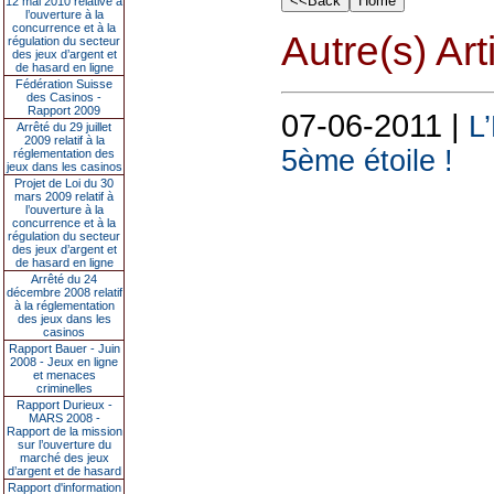
12 mai 2010 relative à
l’ouverture à la
concurrence et à la
Autre(s) Art
régulation du secteur
des jeux d’argent et
de hasard en ligne
Fédération Suisse
des Casinos -
Rapport 2009
07-06-2011 |
L’
Arrêté du 29 juillet
2009 relatif à la
5ème étoile !
réglementation des
jeux dans les casinos
Projet de Loi du 30
mars 2009 relatif à
l’ouverture à la
concurrence et à la
régulation du secteur
des jeux d’argent et
de hasard en ligne
Arrêté du 24
décembre 2008 relatif
à la réglementation
des jeux dans les
casinos
Rapport Bauer - Juin
2008 - Jeux en ligne
et menaces
criminelles
Rapport Durieux -
MARS 2008 -
Rapport de la mission
sur l’ouverture du
marché des jeux
d’argent et de hasard
Rapport d'information