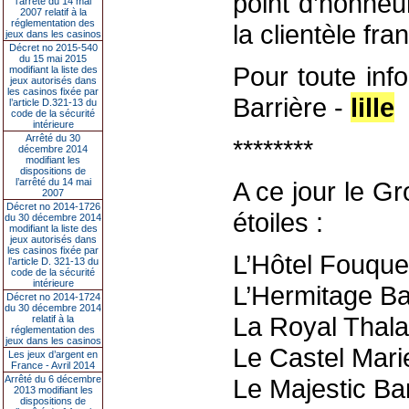
point d’honneur
l’arrêté du 14 mai
2007 relatif à la
réglementation des
la clientèle fra
jeux dans les casinos
Décret no 2015-540
du 15 mai 2015
Pour toute inf
modifiant la liste des
jeux autorisés dans
les casinos fixée par
Barrière -
lille
l’article D.321-13 du
code de la sécurité
intérieure
Arrêté du 30
********
décembre 2014
modifiant les
dispositions de
l’arrêté du 14 mai
A ce jour le G
2007
Décret no 2014-1726
étoiles :
du 30 décembre 2014
modifiant la liste des
jeux autorisés dans
les casinos fixée par
L’Hôtel Fouquet
l’article D. 321-13 du
code de la sécurité
intérieure
L’Hermitage Ba
Décret no 2014-1724
du 30 décembre 2014
La Royal Thala
relatif à la
réglementation des
jeux dans les casinos
Le Castel Mari
Les jeux d’argent en
France - Avril 2014
Arrêté du 6 décembre
Le Majestic Ba
2013 modifiant les
dispositions de