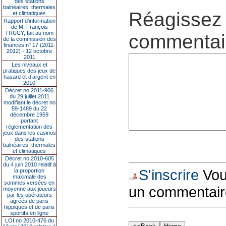
des stations
balnéaires, thermales
Réagissez 
et climatiques
Rapport d'information
de M. François
TRUCY, fait au nom
commentair
de la commission des
finances n° 17 (2011-
2012) - 12 octobre
2011
Les niveaux et
pratiques des jeux de
hasard et d’argent en
2010
Décret no 2011-906
du 29 juillet 2011
modifiant le décret no
59-1489 du 22
décembre 1959
portant
réglementation des
jeux dans les casinos
des stations
balnéaires, thermales
et climatiques
Décret no 2010-605
du 4 juin 2010 relatif à
S'inscrire
Vous
la proportion
maximale des
sommes versées en
un commentair
moyenne aux joueurs
par les opérateurs
agréés de paris
hippiques et de paris
sportifs en ligne
LOI no 2010-476 du