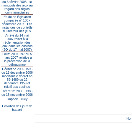
du 6 février 2008 - le
monopole des jeux au
regard des règles
communautaires
Étude de législation
comparée n° 180 -
décembre 2007 - Les
instances de contrôle
du secteur des jeux
Arrêté du 14 mai
2007 relatif à la
réglementation des
jeux dans les casinos
(JO du 17 mai 2007)
Loi n° 2007-297 du 5
mars 2007 relative à
la prévention de la
délinquance
Décret no 2006-1595
du 13 décembre 2006
modifiant le décret no
59-1489 du 22
décembre 1959 et
relatif aux casinos
Décret n° 2006- 1386
du 15 novembre 2006
Rapport Trucy
Evolution des jeux de
hasard
Ho