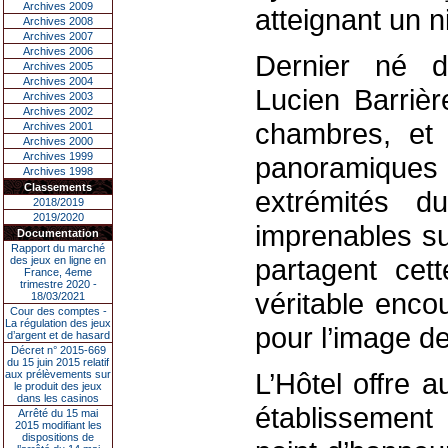
Archives 2009
atteignant un n
Archives 2008
Archives 2007
Archives 2006
Dernier né d
Archives 2005
Archives 2004
Lucien Barrièr
Archives 2003
Archives 2002
chambres, et p
Archives 2001
Archives 2000
Archives 1999
panoramiques 
Archives 1998
Classements
extrémités d
2018/2019
2019/2020
imprenables sur
Documentation
Rapport du marché
partagent cet
des jeux en ligne en
France, 4eme
trimestre 2020 -
véritable enco
18/03/2021
Cour des comptes -
La régulation des jeux
pour l’image d
d’argent et de hasard
Décret n° 2015-669
du 15 juin 2015 relatif
L’Hôtel offre 
aux prélèvements sur
le produit des jeux
dans les casinos
établissemen
Arrêté du 15 mai
2015 modifiant les
dispositions de