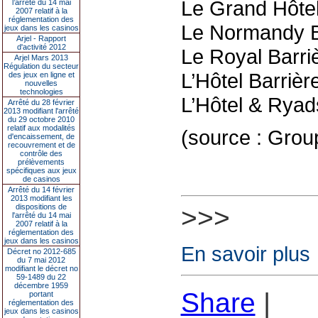
Le Grand Hôtel
l’arrêté du 14 mai
2007 relatif à la
réglementation des
Le Normandy Ba
jeux dans les casinos
Arjel - Rapport
d'activité 2012
Le Royal Barriè
Arjel Mars 2013
Régulation du secteur
L’Hôtel Barrièr
des jeux en ligne et
nouvelles
technologies
L’Hôtel & Ryad
Arrêté du 28 février
2013 modifiant l'arrêté
du 29 octobre 2010
relatif aux modalités
(source : Grou
d'encaissement, de
recouvrement et de
contrôle des
prélèvements
spécifiques aux jeux
de casinos
Arrêté du 14 février
2013 modifiant les
dispositions de
>>>
l'arrêté du 14 mai
2007 relatif à la
réglementation des
jeux dans les casinos
En savoir plus
Décret no 2012-685
du 7 mai 2012
modifiant le décret no
59-1489 du 22
décembre 1959
Share
|
portant
réglementation des
jeux dans les casinos