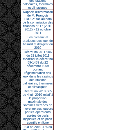
des stations
balnéaires, thermales
et climatiques
Rapport d'information
de M. François
TRUCY, fait au nom
de la commission des
finances n° 17 (2011-
2012) - 12 octobre
2011
Les niveaux et
pratiques des jeux de
hasard et d’argent en
2010
Décret no 2011-906
du 29 juillet 2011
modifiant le décret no
59-1489 du 22
décembre 1959
portant
réglementation des
jeux dans les casinos
des stations
balnéaires, thermales
et climatiques
Décret no 2010-605
du 4 juin 2010 relatif à
la proportion
maximale des
sommes versées en
moyenne aux joueurs
par les opérateurs
agréés de paris
hippiques et de paris
sportifs en ligne
LOI no 2010-476 du