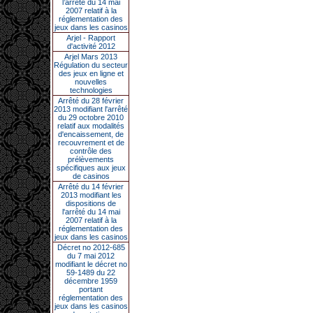
l’arrêté du 14 mai
2007 relatif à la
réglementation des
jeux dans les casinos
Arjel - Rapport
d'activité 2012
Arjel Mars 2013
Régulation du secteur
des jeux en ligne et
nouvelles
technologies
Arrêté du 28 février
2013 modifiant l'arrêté
du 29 octobre 2010
relatif aux modalités
d'encaissement, de
recouvrement et de
contrôle des
prélèvements
spécifiques aux jeux
de casinos
Arrêté du 14 février
2013 modifiant les
dispositions de
l'arrêté du 14 mai
2007 relatif à la
réglementation des
jeux dans les casinos
Décret no 2012-685
du 7 mai 2012
modifiant le décret no
59-1489 du 22
décembre 1959
portant
réglementation des
jeux dans les casinos