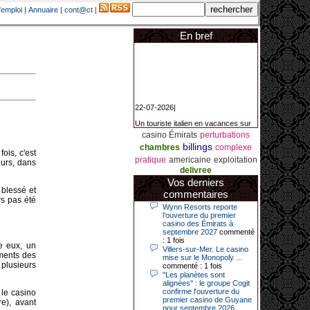
'emploi
|
Annuaire
|
cont@ct
|
En bref
22-07-2026|
Un touriste italien en vacances sur
la Côte d’Azur a remporté un
jackpot exceptionnel de 84.631
casino Émirats
perturbations
euros dans la nuit de samedi à
billings
chambres
complexe
dimanche au Casino Barrière Le
ois, c'est
Croisette à Cannes. Il s’agit d’un
pratique
americaine
exploitation
eurs, dans
nouveau record de gains de l’année
delivree
2026 pour cet établissement.
Vos derniers
 blessé et
commentaires
rs pas été
Wynn Resorts reporte
l’ouverture du premier
14-04-2026|
casino des Émirats à
septembre 2027
commenté
Dimanche 12 avril 2026, cette date
: 1 fois
restera gravée dans la mémoire de
re eux, un
ce joueur du casino de Saint-Quay-
Villers-sur-Mer. Le casino
ements des
Portrieux (Côtes-d’Armor).
mise sur le Monopoly ...
plusieurs
commenté : 1 fois
Ce quinquagénaire, habitant Plouha
"Les planètes sont
mais souhaitant garder l’anonymat,
alignées" : le groupe Cogit
a eu l’énorme surprise de décrocher
confirme l'ouverture du
 le casino
un jackpot record de 82 426 €.
premier casino de Guyane
re), avant
pour septembre 2026