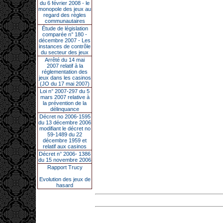
du 6 février 2008 - le
monopole des jeux au
regard des règles
communautaires
Étude de législation
comparée n° 180 -
décembre 2007 - Les
instances de contrôle
du secteur des jeux
Arrêté du 14 mai
2007 relatif à la
réglementation des
jeux dans les casinos
(JO du 17 mai 2007)
Loi n° 2007-297 du 5
mars 2007 relative à
la prévention de la
délinquance
Décret no 2006-1595
du 13 décembre 2006
modifiant le décret no
59-1489 du 22
décembre 1959 et
relatif aux casinos
Décret n° 2006- 1386
du 15 novembre 2006
Rapport Trucy
Evolution des jeux de
hasard