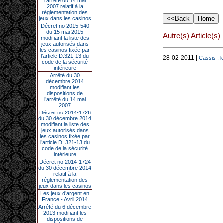
l’arrêté du 14 mai
2007 relatif à la
réglementation des
jeux dans les casinos
Décret no 2015-540
du 15 mai 2015
Autre(s) Article(s)
modifiant la liste des
jeux autorisés dans
les casinos fixée par
l’article D.321-13 du
28-02-2011 |
Cassis : l
code de la sécurité
intérieure
Arrêté du 30
décembre 2014
modifiant les
dispositions de
l’arrêté du 14 mai
2007
Décret no 2014-1726
du 30 décembre 2014
modifiant la liste des
jeux autorisés dans
les casinos fixée par
l’article D. 321-13 du
code de la sécurité
intérieure
Décret no 2014-1724
du 30 décembre 2014
relatif à la
réglementation des
jeux dans les casinos
Les jeux d’argent en
France - Avril 2014
Arrêté du 6 décembre
2013 modifiant les
dispositions de