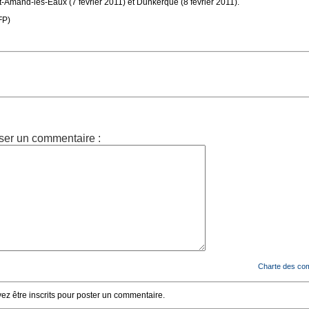
t-Amand-les-Eaux (7 février 2011) et Dunkerque (8 février 2011).
FP)
ser un commentaire :
Charte des co
z être inscrits pour poster un commentaire.