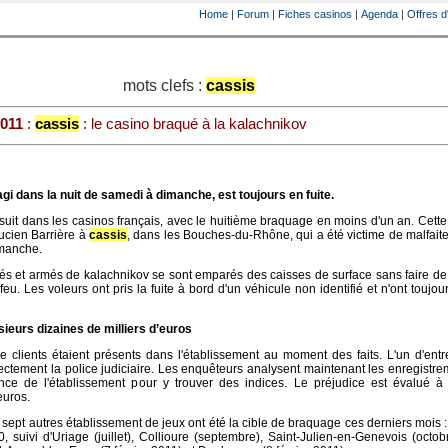
Home
|
Forum
|
Fiches casinos
|
Agenda
|
Offres d
mots clefs :
cassis
2011
:
cassis
: le casino braqué à la kalachnikov
i dans la nuit de samedi à dimanche, est toujours en fuite.
suit dans les casinos français, avec le huitième braquage en moins d'un an. Cette f
ucien Barrière à
cassis
, dans les Bouches-du-Rhône, qui a été victime de malfait
imanche.
lés et armés de kalachnikov se sont emparés des caisses de surface sans faire de
feu. Les voleurs ont pris la fuite à bord d'un véhicule non identifié et n'ont toujou
sieurs dizaines de milliers d’euros
e clients étaient présents dans l'établissement au moment des faits. L'un d'ent
rectement la police judiciaire. Les enquêteurs analysent maintenant les enregistr
nce de l'établissement pour y trouver des indices. Le préjudice est évalué à 
euros.
, sept autres établissement de jeux ont été la cible de braquage ces derniers mois :
 suivi d'Uriage (juillet), Collioure (septembre), Saint-Julien-en-Genevois (octob