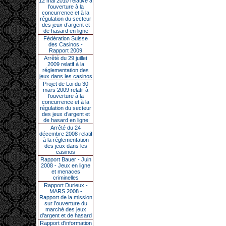
12 mai 2010 relative à
l’ouverture à la
concurrence et à la
régulation du secteur
des jeux d’argent et
de hasard en ligne
Fédération Suisse
des Casinos -
Rapport 2009
Arrêté du 29 juillet
2009 relatif à la
réglementation des
jeux dans les casinos
Projet de Loi du 30
mars 2009 relatif à
l’ouverture à la
concurrence et à la
régulation du secteur
des jeux d’argent et
de hasard en ligne
Arrêté du 24
décembre 2008 relatif
à la réglementation
des jeux dans les
casinos
Rapport Bauer - Juin
2008 - Jeux en ligne
et menaces
criminelles
Rapport Durieux -
MARS 2008 -
Rapport de la mission
sur l’ouverture du
marché des jeux
d’argent et de hasard
Rapport d'information