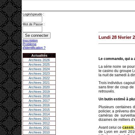
Login/speudo :
Mot de Passe :
Lundi 28 février 
Inscription
Problème
d'identification ?
Actualités
Le commando, qui a ag
Archives 2026
Archives 2025
La série noire se pour
Archives 2024
le casino du groupe L
Archives 2023
la nuit de samedi à d
Archives 2022
Archives 2021
Trois individus cagou
sans tirer de coup de 
Archives 2020
retrouvés.
Archives 2019
Archives 2018
Un butin estimé à plu
Archives 2017
Archives 2016
Plusieurs centaines d
Archives 2015
policier, a prévenu di
Archives 2014
caméras de surveilla
Archives 2013
dizaines de milliers d'
Archives 2012
Avant celui ce
cassis
Archives 2011
de Lyon en avril 2010,
Archives 2010