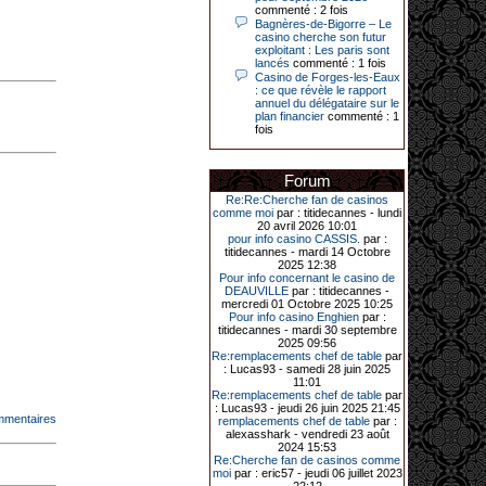
Le plus gros gain gagné depuis plus
commenté : 2 fois
de 20 ans dans l’établissement.
Bagnères-de-Bigorre – Le
casino cherche son futur
exploitant : Les paris sont
lancés
commenté : 1 fois
Casino de Forges-les-Eaux
31-03-2026|
: ce que révèle le rapport
annuel du délégataire sur le
Série de jackpots au casino JOA de
plan financier
commenté : 1
Gujan-Mestras : ce mois de mars a
fois
été fructueux pour quelques
joueurs. D’abord avec 44 207 euros
remportés le dimanche 22 mars sur
une machine à sous pour une mise
Forum
initiale de 5,28 €. Puis quelques
jours plus tard, le vendredi 27 mars,
Re:Re:Cherche fan de casinos
un joueur a décroché 12 086 euros
comme moi
par : titidecannes - lundi
sur une autre machine à sous.
20 avril 2026 10:01
pour info casino CASSIS.
par :
Enfin, troisième et dernier jackpot,
titidecannes - mardi 14 Octobre
record cette fois-ci, le samedi 28
2025 12:38
mars dernier. Quelque 111 322
Pour info concernant le casino de
euros ont été remportés sur la table
DEAUVILLE
par : titidecannes -
d’Ultimate Texas Hold’em Poker,
mercredi 01 Octobre 2025 10:25
grâce à une mise de 5 euros sur la
Pour info casino Enghien
par :
case bonus et une quinte flush
titidecannes - mardi 30 septembre
royale. Ces gains ont été annoncés
2025 09:56
dans un communiqué diffusé par le
Re:remplacements chef de table
par
casino ce lundi 30 mars en soirée.
: Lucas93 - samedi 28 juin 2025
11:01
Re:remplacements chef de table
par
: Lucas93 - jeudi 26 juin 2025 21:45
mmentaires
remplacements chef de table
par :
11-01-2026|
alexasshark - vendredi 23 août
2024 15:53
Dimanche 11 janvier, en soirée, une
Re:Cherche fan de casinos comme
cliente retraitée de 78 ans, habitant
moi
par : eric57 - jeudi 06 juillet 2023
Trémuson, a eu l’énorme surprise