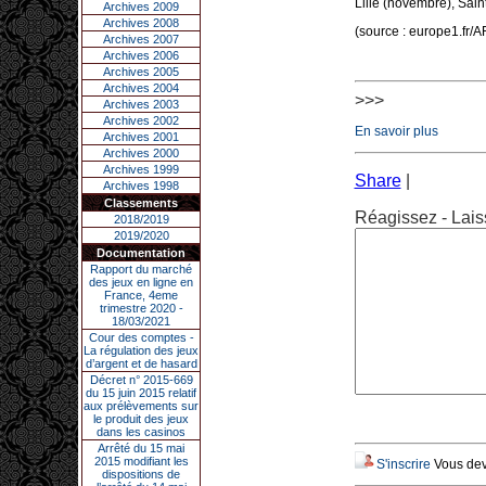
Lille (novembre), Sain
Archives 2009
Archives 2008
(source : europe1.fr/A
Archives 2007
Archives 2006
Archives 2005
Archives 2004
>>>
Archives 2003
Archives 2002
En savoir plus
Archives 2001
Archives 2000
Archives 1999
Share
|
Archives 1998
Classements
Réagissez - Lais
2018/2019
2019/2020
Documentation
Rapport du marché
des jeux en ligne en
France, 4eme
trimestre 2020 -
18/03/2021
Cour des comptes -
La régulation des jeux
d’argent et de hasard
Décret n° 2015-669
du 15 juin 2015 relatif
aux prélèvements sur
le produit des jeux
dans les casinos
Arrêté du 15 mai
2015 modifiant les
S'inscrire
Vous deve
dispositions de