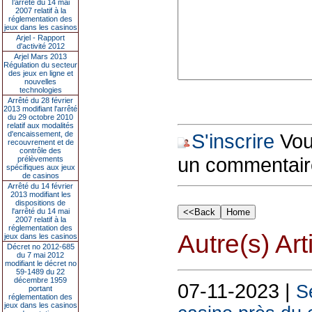
l’arrêté du 14 mai
2007 relatif à la
réglementation des
jeux dans les casinos
Arjel - Rapport
d'activité 2012
Arjel Mars 2013
Régulation du secteur
des jeux en ligne et
nouvelles
technologies
Arrêté du 28 février
2013 modifiant l'arrêté
du 29 octobre 2010
relatif aux modalités
d'encaissement, de
S'inscrire
Vous
recouvrement et de
contrôle des
un commentair
prélèvements
spécifiques aux jeux
de casinos
Arrêté du 14 février
2013 modifiant les
dispositions de
l'arrêté du 14 mai
2007 relatif à la
réglementation des
Autre(s) Art
jeux dans les casinos
Décret no 2012-685
du 7 mai 2012
modifiant le décret no
59-1489 du 22
décembre 1959
07-11-2023 |
S
portant
réglementation des
jeux dans les casinos