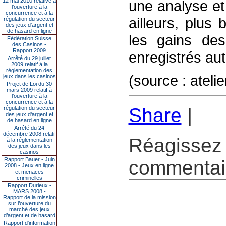
12 mai 2010 relative à
une analyse et
l’ouverture à la
concurrence et à la
ailleurs, plus
régulation du secteur
des jeux d’argent et
de hasard en ligne
les gains des
Fédération Suisse
des Casinos -
Rapport 2009
enregistrés au
Arrêté du 29 juillet
2009 relatif à la
réglementation des
(source : atelier
jeux dans les casinos
Projet de Loi du 30
mars 2009 relatif à
l’ouverture à la
concurrence et à la
Share
|
régulation du secteur
des jeux d’argent et
de hasard en ligne
Arrêté du 24
décembre 2008 relatif
Réagissez 
à la réglementation
des jeux dans les
casinos
Rapport Bauer - Juin
commentair
2008 - Jeux en ligne
et menaces
criminelles
Rapport Durieux -
MARS 2008 -
Rapport de la mission
sur l’ouverture du
marché des jeux
d’argent et de hasard
Rapport d'information