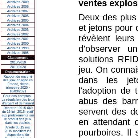
ventes explos
Archives 2009
Archives 2008
Archives 2007
Deux des plus 
Archives 2006
Archives 2005
et jetons pour
Archives 2004
Archives 2003
Archives 2002
révèlent leur
Archives 2001
Archives 2000
d'observer u
Archives 1999
Archives 1998
solutions RFI
Classements
2018/2019
jeu. On connai
2019/2020
Documentation
Rapport du marché
dans les je
des jeux en ligne en
France, 4eme
l'adoption de 
trimestre 2020 -
18/03/2021
Cour des comptes -
abus des bar
La régulation des jeux
d’argent et de hasard
Décret n° 2015-669
servent des do
du 15 juin 2015 relatif
aux prélèvements sur
en attendant 
le produit des jeux
dans les casinos
Arrêté du 15 mai
pourboires. Il
2015 modifiant les
dispositions de