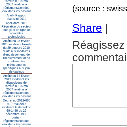
l’arrêté du 14 mai
2007 relatif à la
(source : swiss
réglementation des
jeux dans les casinos
Arjel - Rapport
d'activité 2012
Arjel Mars 2013
Share
|
Régulation du secteur
des jeux en ligne et
nouvelles
technologies
Réagissez 
Arrêté du 28 février
2013 modifiant l'arrêté
du 29 octobre 2010
relatif aux modalités
commentair
d'encaissement, de
recouvrement et de
contrôle des
prélèvements
spécifiques aux jeux
de casinos
Arrêté du 14 février
2013 modifiant les
dispositions de
l'arrêté du 14 mai
2007 relatif à la
réglementation des
jeux dans les casinos
Décret no 2012-685
du 7 mai 2012
modifiant le décret no
59-1489 du 22
décembre 1959
portant
réglementation des
jeux dans les casinos