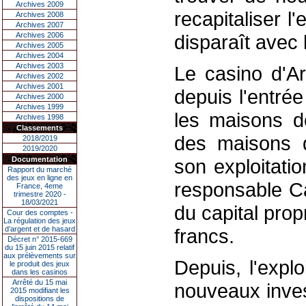
Archives 2009
recapitaliser l
Archives 2008
Archives 2007
Archives 2006
disparaît avec 
Archives 2005
Archives 2004
Archives 2003
Le casino d'Aro
Archives 2002
Archives 2001
depuis l'entrée
Archives 2000
Archives 1999
les maisons d
Archives 1998
Classements
des maisons d
2018/2019
2019/2020
Documentation
son exploitati
Rapport du marché
des jeux en ligne en
responsable Ca
France, 4eme
trimestre 2020 -
18/03/2021
du capital pro
Cour des comptes -
La régulation des jeux
d’argent et de hasard
francs.
Décret n° 2015-669
du 15 juin 2015 relatif
aux prélèvements sur
Depuis, l'expl
le produit des jeux
dans les casinos
Arrêté du 15 mai
nouveaux inves
2015 modifiant les
dispositions de