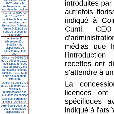
l’arrêté du 14 mai
introduites par 
2007 relatif à la
réglementation des
autrefois flori
jeux dans les casinos
Décret no 2015-540
du 15 mai 2015
indiqué à Co
modifiant la liste des
jeux autorisés dans
les casinos fixée par
Cunti, CE
l’article D.321-13 du
code de la sécurité
intérieure
d'administra
Arrêté du 30
décembre 2014
médias que l
modifiant les
dispositions de
l’arrêté du 14 mai
l'introductio
2007
Décret no 2014-1726
du 30 décembre 2014
recettes ont d
modifiant la liste des
jeux autorisés dans
s'attendre à un t
les casinos fixée par
l’article D. 321-13 du
code de la sécurité
intérieure
La concessio
Décret no 2014-1724
du 30 décembre 2014
relatif à la
licences ont
réglementation des
jeux dans les casinos
spécifiques a
Les jeux d’argent en
France - Avril 2014
Arrêté du 6 décembre
indiqué à l'ats
2013 modifiant les
dispositions de