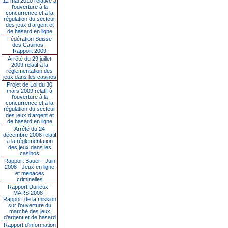
12 mai 2010 relative à
l’ouverture à la
concurrence et à la
régulation du secteur
des jeux d’argent et
de hasard en ligne
Fédération Suisse
des Casinos -
Rapport 2009
Arrêté du 29 juillet
2009 relatif à la
réglementation des
jeux dans les casinos
Projet de Loi du 30
mars 2009 relatif à
l’ouverture à la
concurrence et à la
régulation du secteur
des jeux d’argent et
de hasard en ligne
Arrêté du 24
décembre 2008 relatif
à la réglementation
des jeux dans les
casinos
Rapport Bauer - Juin
2008 - Jeux en ligne
et menaces
criminelles
Rapport Durieux -
MARS 2008 -
Rapport de la mission
sur l’ouverture du
marché des jeux
d’argent et de hasard
Rapport d'information