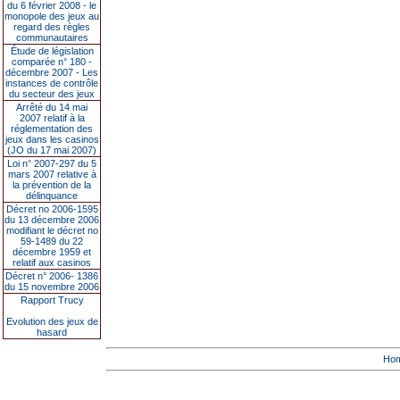
du 6 février 2008 - le
monopole des jeux au
regard des règles
communautaires
Étude de législation
comparée n° 180 -
décembre 2007 - Les
instances de contrôle
du secteur des jeux
Arrêté du 14 mai
2007 relatif à la
réglementation des
jeux dans les casinos
(JO du 17 mai 2007)
Loi n° 2007-297 du 5
mars 2007 relative à
la prévention de la
délinquance
Décret no 2006-1595
du 13 décembre 2006
modifiant le décret no
59-1489 du 22
décembre 1959 et
relatif aux casinos
Décret n° 2006- 1386
du 15 novembre 2006
Rapport Trucy
Evolution des jeux de
hasard
Ho