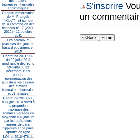
des stations
S'inscrire
Vous
balnéaires, thermales
et climatiques
Rapport d'information
un commentair
de M. François
TRUCY, fait au nom
de la commission des
finances n° 17 (2011-
2012) - 12 octobre
2011
Les niveaux et
pratiques des jeux de
hasard et d’argent en
2010
Décret no 2011-906
du 29 juillet 2011
modifiant le décret no
59-1489 du 22
décembre 1959
portant
réglementation des
jeux dans les casinos
des stations
balnéaires, thermales
et climatiques
Décret no 2010-605
du 4 juin 2010 relatif à
la proportion
maximale des
sommes versées en
moyenne aux joueurs
par les opérateurs
agréés de paris
hippiques et de paris
sportifs en ligne
LOI no 2010-476 du