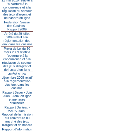
12 mai 2010 relative à
l’ouverture à la
concurrence et à la
régulation du secteur
des jeux d’argent et
de hasard en ligne
Fédération Suisse
des Casinos -
Rapport 2009
Arrêté du 29 juillet
2009 relatif à la
réglementation des
jeux dans les casinos
Projet de Loi du 30
mars 2009 relatif à
l’ouverture à la
concurrence et à la
régulation du secteur
des jeux d’argent et
de hasard en ligne
Arrêté du 24
décembre 2008 relatif
à la réglementation
des jeux dans les
casinos
Rapport Bauer - Juin
2008 - Jeux en ligne
et menaces
criminelles
Rapport Durieux -
MARS 2008 -
Rapport de la mission
sur l’ouverture du
marché des jeux
d’argent et de hasard
Rapport d'information