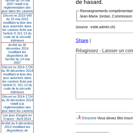
l’arrêté du 14 mai
de hasard.
2007 relatif à la
réglementation des
Renseignements complémentair
jeux dans les casinos
Décret no 2015-540
Jean-Marie Jordan, Commission f
du 15 mai 2015
modifiant la liste des
jeux autorisés dans
(source : esbk.admin.ch)
les casinos fixée par
l’article D.321-13 du
code de la sécurité
Share
|
intérieure
Arrêté du 30
décembre 2014
Réagissez - Laisser un com
modifiant les
dispositions de
l’arrêté du 14 mai
2007
Décret no 2014-1726
du 30 décembre 2014
modifiant la liste des
jeux autorisés dans
les casinos fixée par
l’article D. 321-13 du
code de la sécurité
intérieure
Décret no 2014-1724
du 30 décembre 2014
relatif à la
réglementation des
jeux dans les casinos
Les jeux d’argent en
S'inscrire
Vous devez être inscri
France - Avril 2014
Arrêté du 6 décembre
2013 modifiant les
dispositions de