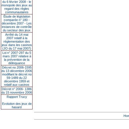
du 6 février 2008 - le
monopole des jeux au
regard des règles
communautaires
Étude de législation
comparée n° 180 -
décembre 2007 - Les
instances de contrôle
du secteur des jeux
Arrêté du 14 mai
2007 relatif à la
réglementation des
jeux dans les casinos
(JO du 17 mai 2007)
Loi n° 2007-297 du 5
mars 2007 relative à
la prévention de la
délinquance
Décret no 2006-1595
du 13 décembre 2006
modifiant le décret no
59-1489 du 22
décembre 1959 et
relatif aux casinos
Décret n° 2006- 1386
du 15 novembre 2006
Rapport Trucy
Evolution des jeux de
hasard
Ho