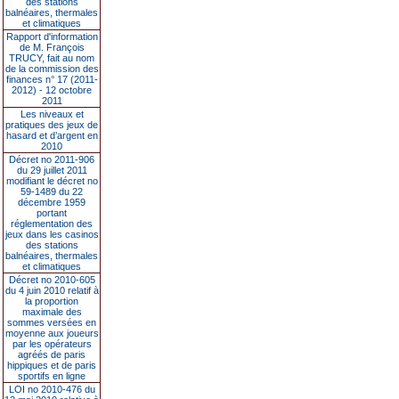
des stations
balnéaires, thermales
et climatiques
Rapport d'information
de M. François
TRUCY, fait au nom
de la commission des
finances n° 17 (2011-
2012) - 12 octobre
2011
Les niveaux et
pratiques des jeux de
hasard et d’argent en
2010
Décret no 2011-906
du 29 juillet 2011
modifiant le décret no
59-1489 du 22
décembre 1959
portant
réglementation des
jeux dans les casinos
des stations
balnéaires, thermales
et climatiques
Décret no 2010-605
du 4 juin 2010 relatif à
la proportion
maximale des
sommes versées en
moyenne aux joueurs
par les opérateurs
agréés de paris
hippiques et de paris
sportifs en ligne
LOI no 2010-476 du