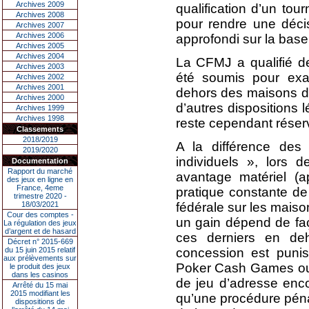
Archives 2009
qualification d’un tou
Archives 2008
pour rendre une déci
Archives 2007
Archives 2006
approfondi sur la base
Archives 2005
Archives 2004
La CFMJ a qualifié de 
Archives 2003
été soumis pour exa
Archives 2002
Archives 2001
dehors des maisons de
Archives 2000
d’autres dispositions l
Archives 1999
Archives 1998
reste cependant réserv
Classements
2018/2019
A la différence des
2019/2020
individuels », lors 
Documentation
Rapport du marché
avantage matériel (
des jeux en ligne en
France, 4eme
pratique constante d
trimestre 2020 -
18/03/2021
fédérale sur les maison
Cour des comptes -
un gain dépend de faç
La régulation des jeux
d’argent et de hasard
ces derniers en de
Décret n° 2015-669
du 15 juin 2015 relatif
concession est punis
aux prélèvements sur
Poker Cash Games ou d
le produit des jeux
dans les casinos
de jeu d’adresse enco
Arrêté du 15 mai
2015 modifiant les
qu’une procédure pénal
dispositions de