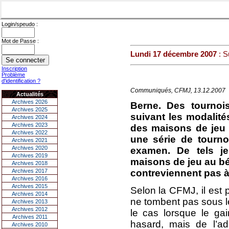
Login/speudo :
Mot de Passe :
Lundi 17 décembre 2007
: S
Inscription
Problème
d'identification ?
Communiqués, CFMJ, 13.12.2007
Actualités
Archives 2026
Berne. Des tournoi
Archives 2025
suivant les modalité
Archives 2024
Archives 2023
des maisons de jeu (
Archives 2022
une série de tourno
Archives 2021
Archives 2020
examen. De tels j
Archives 2019
maisons de jeu au bé
Archives 2018
Archives 2017
contreviennent pas à
Archives 2016
Archives 2015
Selon la CFMJ, il est 
Archives 2014
ne tombent pas sous le
Archives 2013
Archives 2012
le cas lorsque le g
Archives 2011
hasard, mais de l’ad
Archives 2010