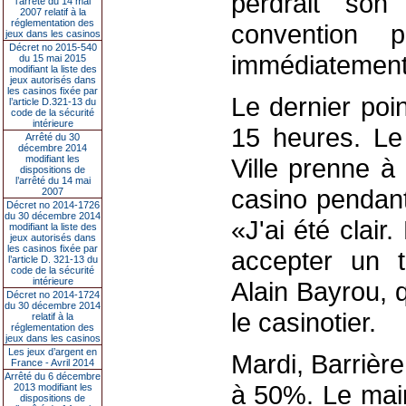
perdrait son
l’arrêté du 14 mai
2007 relatif à la
réglementation des
convention p
jeux dans les casinos
Décret no 2015-540
immédiatement
du 15 mai 2015
modifiant la liste des
jeux autorisés dans
les casinos fixée par
Le dernier poi
l’article D.321-13 du
code de la sécurité
intérieure
15 heures. Le 
Arrêté du 30
décembre 2014
modifiant les
Ville prenne à
dispositions de
l’arrêté du 14 mai
casino pendant 
2007
Décret no 2014-1726
du 30 décembre 2014
«J'ai été clair
modifiant la liste des
jeux autorisés dans
les casinos fixée par
accepter un t
l’article D. 321-13 du
code de la sécurité
intérieure
Alain Bayrou, 
Décret no 2014-1724
du 30 décembre 2014
le casinotier.
relatif à la
réglementation des
jeux dans les casinos
Les jeux d’argent en
Mardi, Barrièr
France - Avril 2014
Arrêté du 6 décembre
à 50%. Le mair
2013 modifiant les
dispositions de