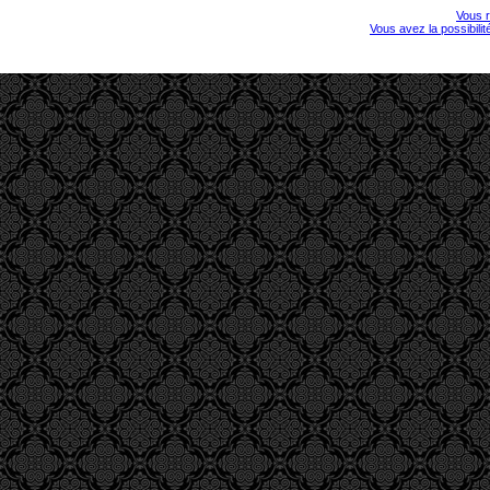
Vous r
Vous avez la possibili