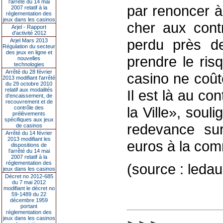
l’arrêté du 14 mai
par renoncer à
2007 relatif à la
réglementation des
jeux dans les casinos
cher aux cont
Arjel - Rapport
d'activité 2012
perdu près de
Arjel Mars 2013
Régulation du secteur
des jeux en ligne et
prendre le ris
nouvelles
technologies
Arrêté du 28 février
casino ne coût
2013 modifiant l'arrêté
du 29 octobre 2010
relatif aux modalités
Il est là au co
d'encaissement, de
recouvrement et de
la Ville», soul
contrôle des
prélèvements
spécifiques aux jeux
redevance su
de casinos
Arrêté du 14 février
2013 modifiant les
euros à la co
dispositions de
l'arrêté du 14 mai
2007 relatif à la
réglementation des
(source : leda
jeux dans les casinos
Décret no 2012-685
du 7 mai 2012
modifiant le décret no
59-1489 du 22
décembre 1959
portant
réglementation des
jeux dans les casinos