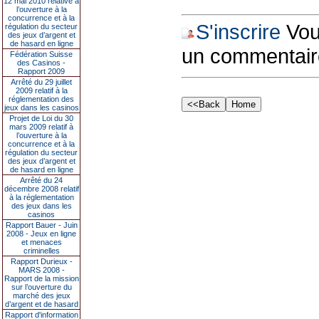
12 mai 2010 relative à
l’ouverture à la
concurrence et à la
S'inscrire
Vous
régulation du secteur
des jeux d’argent et
de hasard en ligne
un commentair
Fédération Suisse
des Casinos -
Rapport 2009
Arrêté du 29 juillet
2009 relatif à la
réglementation des
jeux dans les casinos
Projet de Loi du 30
mars 2009 relatif à
l’ouverture à la
concurrence et à la
régulation du secteur
des jeux d’argent et
de hasard en ligne
Arrêté du 24
décembre 2008 relatif
à la réglementation
des jeux dans les
casinos
Rapport Bauer - Juin
2008 - Jeux en ligne
et menaces
criminelles
Rapport Durieux -
MARS 2008 -
Rapport de la mission
sur l’ouverture du
marché des jeux
d’argent et de hasard
Rapport d'information