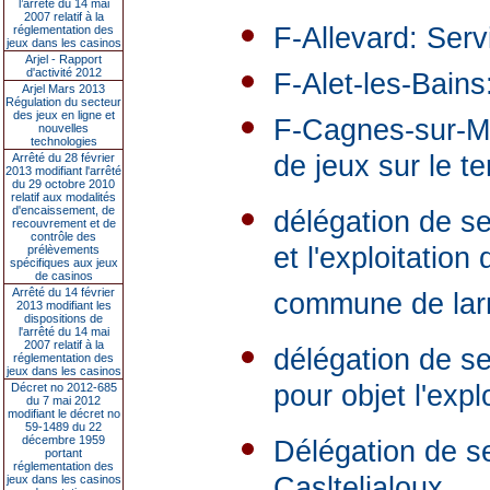
l’arrêté du 14 mai
2007 relatif à la
F-Allevard: Serv
réglementation des
jeux dans les casinos
Arjel - Rapport
d'activité 2012
F-Alet-les-Bains
Arjel Mars 2013
Régulation du secteur
des jeux en ligne et
F-Cagnes-sur-Mer
nouvelles
technologies
de jeux sur le t
Arrêté du 28 février
2013 modifiant l'arrêté
du 29 octobre 2010
relatif aux modalités
d'encaissement, de
délégation de se
recouvrement et de
contrôle des
et l'exploitation 
prélèvements
spécifiques aux jeux
de casinos
Arrêté du 14 février
commune de lar
2013 modifiant les
dispositions de
l'arrêté du 14 mai
2007 relatif à la
délégation de se
réglementation des
jeux dans les casinos
pour objet l'exp
Décret no 2012-685
du 7 mai 2012
modifiant le décret no
59-1489 du 22
décembre 1959
Délégation de se
portant
réglementation des
jeux dans les casinos