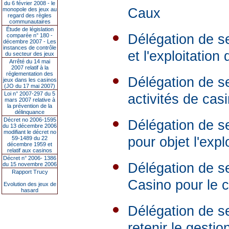
du 6 février 2008 - le
Caux
monopole des jeux au
regard des règles
communautaires
Étude de législation
Délégation de se
comparée n° 180 -
décembre 2007 - Les
instances de contrôle
et l'exploitation
du secteur des jeux
Arrêté du 14 mai
2007 relatif à la
réglementation des
Délégation de se
jeux dans les casinos
(JO du 17 mai 2007)
Loi n° 2007-297 du 5
activités de ca
mars 2007 relative à
la prévention de la
délinquance
Décret no 2006-1595
Délégation de se
du 13 décembre 2006
modifiant le décret no
pour objet l'exp
59-1489 du 22
décembre 1959 et
relatif aux casinos
Décret n° 2006- 1386
Délégation de se
du 15 novembre 2006
Rapport Trucy
Casino pour le c
Evolution des jeux de
hasard
Délégation de se