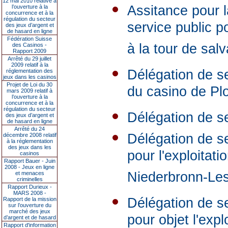
12 mai 2010 relative à
Assitance pour l
l’ouverture à la
concurrence et à la
régulation du secteur
service public po
des jeux d’argent et
de hasard en ligne
Fédération Suisse
à la tour de sal
des Casinos -
Rapport 2009
Arrêté du 29 juillet
2009 relatif à la
Délégation de ser
réglementation des
jeux dans les casinos
Projet de Loi du 30
du casino de Pl
mars 2009 relatif à
l’ouverture à la
concurrence et à la
régulation du secteur
Délégation de s
des jeux d’argent et
de hasard en ligne
Arrêté du 24
Délégation de s
décembre 2008 relatif
à la réglementation
des jeux dans les
pour l'exploita
casinos
Rapport Bauer - Juin
2008 - Jeux en ligne
Niederbronn-Le
et menaces
criminelles
Rapport Durieux -
MARS 2008 -
Délégation de se
Rapport de la mission
sur l’ouverture du
marché des jeux
pour objet l'exp
d’argent et de hasard
Rapport d'information