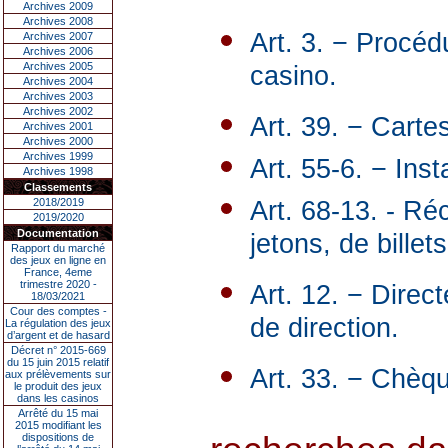
Archives 2009
Archives 2008
Art. 3. − Procéd
Archives 2007
Archives 2006
Archives 2005
casino.
Archives 2004
Archives 2003
Archives 2002
Art. 39. − Cartes
Archives 2001
Archives 2000
Archives 1999
Art. 55-6. − Inst
Archives 1998
Classements
2018/2019
Art. 68-13. - R
2019/2020
Documentation
jetons, de billets
Rapport du marché
des jeux en ligne en
France, 4eme
trimestre 2020 -
Art. 12. − Dire
18/03/2021
Cour des comptes -
de direction.
La régulation des jeux
d’argent et de hasard
Décret n° 2015-669
du 15 juin 2015 relatif
Art. 33. − Chèq
aux prélèvements sur
le produit des jeux
dans les casinos
Arrêté du 15 mai
2015 modifiant les
dispositions de