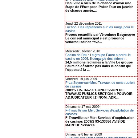
Deauville a bien de la chance d'avoir une
étape de l'European Poker Tour en janvier
de chaque année....
Jeudi 22 décembre 2011
Luchon. Des repreneurs sur les rangs pour le
casino
Propos recueillis par Véronique Bavencove
Le conseil municipal s'est prononcé
vendredi soir en fave...
Mercredi 3 février 2010
Casino de Pau : Le groupe Faure a perdu le
casino en 2006. Il demande des indemn...
14,5 millions réclamés à la Ville Le groupe
Faure ne désarme pas dans le conflit qui
l'oppose à la ...
Vendredi 19 juin 2009
F-La Seyne-sur-Mer: Travaux de construction
de casinos
2009/S 115-166296 CONCESSION DE
TRAVAUX PUBLICS SECTION I: POUVOIR
ADJUDICATEUR I.1) NOM, ADR...
Dimanche 17 mai 2009
F-Trouville sur Mer: Services d'exploitation de
casinos
F-Trouville sur Mer: Services d'exploitation
de casinos 2009/S 93-133856 AVIS DE
MARCHÉ Services ...
Dimanche 8 février 2009