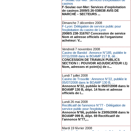
F-Soulac-sur-Mer: Services d'exploitation de
casinos
F-Soulac-sur-Mer: Services d'exploitation
de casinos 2009/S 26-038038 AVIS DE
MARCHÉ – SECTEURS ...
Dimanche 7 décembre 2008
F-Lyon: Délégation de service public pour
l'exploitation du casino de Lyon
2008/S 238-316767 Concession de service
Nom et adresse officiels de l'organisme
acheteur: V...
Vendredi 7 novembre 2008
Casino de Bandol : Annonce N°185, publiée le
07/11/2008 dans le BOAMP 217 B, dé...
CONCESSION DE TRAVAUX PUBLICS
SECTION I : POUVOIR ADJUDICATEUR I.1)
Nom, adresses et point(s) de c...
Lundi 7 juillet 2008
Casino de Trouville : Annonce N°22, publiée le
05/07/2008 dans le BOAMP 130 B, ...
Annonce N°22, publiée le 05/07/2008 dans le
BOAMP 130 B, dépt. 14 Nom et adresse
officiels de l...
Lundi 26 mai 2008
Rectificatif de l'annonce N°77 - Délégation de
service public pour l'exploitat...
Annonce N°66, publiée le 23/05/2008 dans le
BOAMP 099 B, dépt. 69 Rectificatif de
l'annonce N°77,...
Mardi 19 février 2008