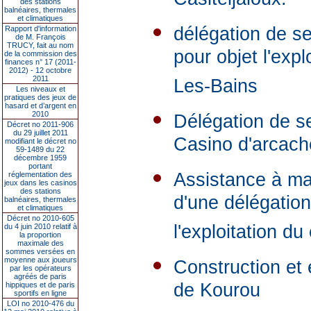
Caslteljaloux.
des stations
balnéaires, thermales
et climatiques
délégation de se
Rapport d'information
de M. François
TRUCY, fait au nom
pour objet l'expl
de la commission des
finances n° 17 (2011-
2012) - 12 octobre
2011
Les-Bains
Les niveaux et
pratiques des jeux de
hasard et d’argent en
2010
Délégation de se
Décret no 2011-906
du 29 juillet 2011
Casino d'arcach
modifiant le décret no
59-1489 du 22
décembre 1959
portant
Assistance à maî
réglementation des
jeux dans les casinos
des stations
d'une délégation
balnéaires, thermales
et climatiques
Décret no 2010-605
l'exploitation du
du 4 juin 2010 relatif à
la proportion
maximale des
sommes versées en
moyenne aux joueurs
Construction et e
par les opérateurs
agréés de paris
de Kourou
hippiques et de paris
sportifs en ligne
LOI no 2010-476 du