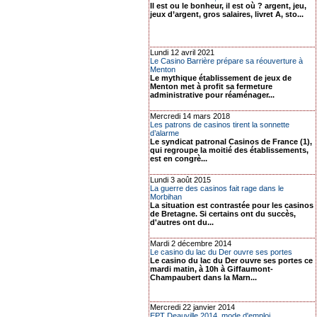
Il est ou le bonheur, il est où ? argent, jeu,
jeux d’argent, gros salaires, livret A, sto...
Lundi 12 avril 2021
Le Casino Barrière prépare sa réouverture à
Menton
Le mythique établissement de jeux de
Menton met à profit sa fermeture
administrative pour réaménager...
Mercredi 14 mars 2018
Les patrons de casinos tirent la sonnette
d’alarme
Le syndicat patronal Casinos de France (1),
qui regroupe la moitié des établissements,
est en congrè...
Lundi 3 août 2015
La guerre des casinos fait rage dans le
Morbihan
La situation est contrastée pour les casinos
de Bretagne. Si certains ont du succès,
d'autres ont du...
Mardi 2 décembre 2014
Le casino du lac du Der ouvre ses portes
Le casino du lac du Der ouvre ses portes ce
mardi matin, à 10h à Giffaumont-
Champaubert dans la Marn...
Mercredi 22 janvier 2014
EPT Deauville 2014, mode d'emploi