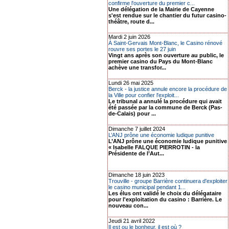
confirme l'ouverture du premier c...
Une délégation de la Mairie de Cayenne
s'est rendue sur le chantier du futur casino-
théâtre, route d...
Mardi 2 juin 2026
À Saint-Gervais Mont-Blanc, le Casino rénové
rouvre ses portes le 27 juin
Vingt ans après son ouverture au public, le
premier casino du Pays du Mont-Blanc
achève une transfor...
Lundi 26 mai 2025
Berck - la justice annule encore la procédure de
la Ville pour confier l'exploit...
Le tribunal a annulé la procédure qui avait
été passée par la commune de Berck (Pas-
de-Calais) pour ...
Dimanche 7 juillet 2024
L’ANJ prône une économie ludique punitive
L’ANJ prône une économie ludique punitive
« Isabelle FALQUE PIERROTIN - la
Présidente de l’Aut...
Dimanche 18 juin 2023
Trouville - groupe Barrière continuera d'exploiter
le casino municipal pendant 1...
Les élus ont validé le choix du délégataire
pour l'exploitation du casino : Barrière. Le
nouveau con...
Jeudi 21 avril 2022
Il est ou le bonheur, il est où ?