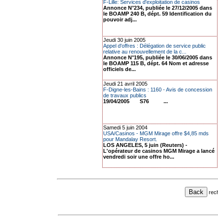
F-Lille: Services d'exploitation de casinos
Annonce N°234, publiée le 27/12/2005 dans
le BOAMP 240 B, dépt. 59 Identification du
pouvoir adj...
Jeudi 30 juin 2005
Appel d'offres : Délégation de service public
relative au renouvellement de la c...
Annonce N°195, publiée le 30/06/2005 dans
le BOAMP 115 B, dépt. 64 Nom et adresse
officiels de...
Jeudi 21 avril 2005
F-Digne-les-Bains : 1160 - Avis de concession
de travaux publics
19/04/2005 S76 ...
Samedi 5 juin 2004
USA/Casinos - MGM Mirage offre $4,85 mds
pour Mandalay Resort.
LOS ANGELES, 5 juin (Reuters) -
L'opérateur de casinos MGM Mirage a lancé
vendredi soir une offre ho...
rec