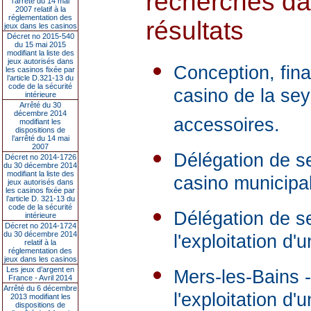
recherches da
l’arrêté du 14 mai
2007 relatif à la
réglementation des
résultats
jeux dans les casinos
Décret no 2015-540
du 15 mai 2015
modifiant la liste des
jeux autorisés dans
Conception, fina
les casinos fixée par
l’article D.321-13 du
code de la sécurité
casino de la sey
intérieure
Arrêté du 30
décembre 2014
accessoires.
modifiant les
dispositions de
l’arrêté du 14 mai
2007
Délégation de se
Décret no 2014-1726
du 30 décembre 2014
modifiant la liste des
casino municipa
jeux autorisés dans
les casinos fixée par
l’article D. 321-13 du
code de la sécurité
Délégation de se
intérieure
Décret no 2014-1724
du 30 décembre 2014
l'exploitation d
relatif à la
réglementation des
jeux dans les casinos
Les jeux d’argent en
Mers-les-Bains -
France - Avril 2014
Arrêté du 6 décembre
l'exploitation d'
2013 modifiant les
dispositions de