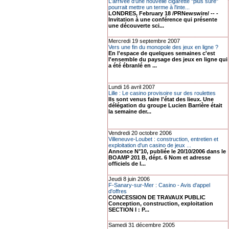
L'arrivée d'une nouvelle cigarette "plus sûre"
pourrait mettre un terme à l'inte...
LONDRES, February 18 /PRNewswire/ -- -
Invitation à une conférence qui présente
une découverte sci...
Mercredi 19 septembre 2007
Vers une fin du monopole des jeux en ligne ?
En l'espace de quelques semaines c'est
l'ensemble du paysage des jeux en ligne qui
a été ébranlé en ...
Lundi 16 avril 2007
Lille : Le casino provisoire sur des roulettes
Ils sont venus faire l'état des lieux. Une
délégation du groupe Lucien Barrière était
la semaine der...
Vendredi 20 octobre 2006
Villeneuve-Loubet : construction, entretien et
exploitation d'un casino de jeux ...
Annonce N°10, publiée le 20/10/2006 dans le
BOAMP 201 B, dépt. 6 Nom et adresse
officiels de l...
Jeudi 8 juin 2006
F-Sanary-sur-Mer : Casino - Avis d'appel
d'offres
CONCESSION DE TRAVAUX PUBLIC
Conception, construction, exploitation
SECTION I : P...
Samedi 31 décembre 2005