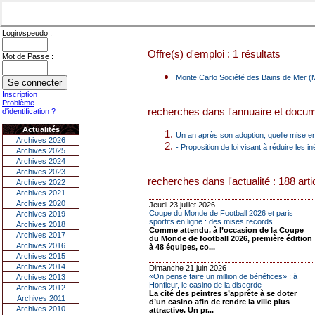
Login/speudo :
Offre(s) d'emploi : 1 résultats
Mot de Passe :
Monte Carlo Société des Bains de Mer (M
Inscription
Problème
recherches dans l'annuaire et docume
d'identification ?
Actualités
Un an après son adoption, quelle mise e
Archives 2026
- Proposition de loi visant à réduire le
Archives 2025
Archives 2024
Archives 2023
recherches dans l'actualité : 188 arti
Archives 2022
Archives 2021
Archives 2020
Jeudi 23 juillet 2026
Coupe du Monde de Football 2026 et paris
Archives 2019
sportifs en ligne : des mises records
Archives 2018
Comme attendu, à l’occasion de la Coupe
Archives 2017
du Monde de football 2026, première édition
Archives 2016
à 48 équipes, co...
Archives 2015
Archives 2014
Dimanche 21 juin 2026
«On pense faire un million de bénéfices» : à
Archives 2013
Honfleur, le casino de la discorde
Archives 2012
La cité des peintres s’apprête à se doter
Archives 2011
d’un casino afin de rendre la ville plus
Archives 2010
attractive. Un pr...