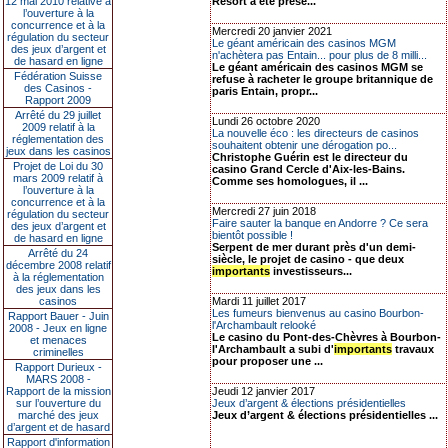
12 mai 2010 relative à
Resort a été prése...
l’ouverture à la
concurrence et à la
Mercredi 20 janvier 2021
régulation du secteur
Le géant américain des casinos MGM
des jeux d’argent et
n'achètera pas Entain... pour plus de 8 milli...
de hasard en ligne
Le géant américain des casinos MGM se
Fédération Suisse
refuse à racheter le groupe britannique de
des Casinos -
paris Entain, propr...
Rapport 2009
Arrêté du 29 juillet
Lundi 26 octobre 2020
2009 relatif à la
La nouvelle éco : les directeurs de casinos
réglementation des
souhaitent obtenir une dérogation po...
jeux dans les casinos
Christophe Guérin est le directeur du
Projet de Loi du 30
casino Grand Cercle d'Aix-les-Bains.
mars 2009 relatif à
Comme ses homologues, il ...
l’ouverture à la
concurrence et à la
Mercredi 27 juin 2018
régulation du secteur
Faire sauter la banque en Andorre ? Ce sera
des jeux d’argent et
bientôt possible !
de hasard en ligne
Serpent de mer durant près d'un demi-
Arrêté du 24
siècle, le projet de casino - que deux
décembre 2008 relatif
importants
investisseurs...
à la réglementation
des jeux dans les
casinos
Mardi 11 juillet 2017
Les fumeurs bienvenus au casino Bourbon-
Rapport Bauer - Juin
l'Archambault relooké
2008 - Jeux en ligne
Le casino du Pont-des-Chèvres à Bourbon-
et menaces
l'Archambault a subi d'
importants
travaux
criminelles
pour proposer une ...
Rapport Durieux -
MARS 2008 -
Rapport de la mission
Jeudi 12 janvier 2017
sur l’ouverture du
Jeux d’argent & élections présidentielles
marché des jeux
Jeux d’argent & élections présidentielles ...
d’argent et de hasard
Rapport d'information