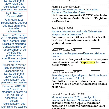
l’arrêté du 14 mai
2007 relatif à la
réglementation des
Mardi 3 septembre 2024
jeux dans les casinos
Jackpot record de 500 000 € au Casino
Barrière d'Enghien-les-Bains
Arjel - Rapport
Un homme a remporté 498 737 €, à la fin du
d'activité 2012
mois d'août, au Casino Barrière d'Enghien-
Arjel Mars 2013
les-Bains. Il n...
Régulation du secteur
des jeux en ligne et
nouvelles
Jeudi 20 juin 2024
technologies
Nouveau contrat au casino de Ouistreham :
jackpot pour la commune ?
Arrêté du 28 février
Pour une durée de 20 ans cette fois, la ville
2013 modifiant l'arrêté
de Ouistreham a de nouveau confié la
du 29 octobre 2010
gestion de son ca...
relatif aux modalités
d'encaissement, de
recouvrement et de
Mardi 27 février 2024
contrôle des
Le casino de Pougues-les-Eaux se refait une
prélèvements
beauté
spécifiques aux jeux
Le casino de Pougues-les-Eaux est toujours
de casinos
ouvert, mais connaît d’
importants
travaux
Arrêté du 14 février
de rénovation. ...
2013 modifiant les
dispositions de
Lundi 4 décembre 2023
l'arrêté du 14 mai
Jeux d’argent en ligne illégaux : l’ANJ publie une
2007 relatif à la
étude pour mesurer l’offre il...
réglementation des
Pour lutter de manière plus efficace contre
jeux dans les casinos
l’offre de jeux d’argent et de hasard illégale
Décret no 2012-685
en ligne,...
du 7 mai 2012
modifiant le décret no
Samedi 16 septembre 2023
59-1489 du 22
Mission Patrimoine 2023 … malgré les
décembre 1959
censures de l’Autorité Nationale des Jeux
portant
Mission Patrimoine 2023 … malgré les
réglementation des
censures de l’Autorité Nationale des Jeux
jeux dans les casinos
Accompag...