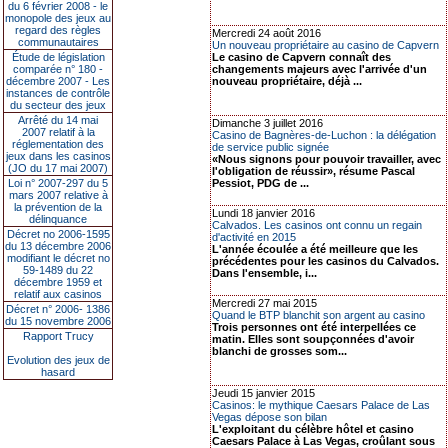
du 6 février 2008 - le
monopole des jeux au
regard des règles
Mercredi 24 août 2016
communautaires
Un nouveau propriétaire au casino de Capvern
Étude de législation
Le casino de Capvern connaît des
comparée n° 180 -
changements majeurs avec l'arrivée d'un
décembre 2007 - Les
nouveau propriétaire, déjà ...
instances de contrôle
du secteur des jeux
Arrêté du 14 mai
Dimanche 3 juillet 2016
2007 relatif à la
Casino de Bagnères-de-Luchon : la délégation
réglementation des
de service public signée
jeux dans les casinos
«Nous signons pour pouvoir travailler, avec
(JO du 17 mai 2007)
l'obligation de réussir», résume Pascal
Loi n° 2007-297 du 5
Pessiot, PDG de ...
mars 2007 relative à
la prévention de la
Lundi 18 janvier 2016
délinquance
Calvados. Les casinos ont connu un regain
Décret no 2006-1595
d'activité en 2015
du 13 décembre 2006
L'année écoulée a été meilleure que les
modifiant le décret no
précédentes pour les casinos du Calvados.
59-1489 du 22
Dans l'ensemble, i...
décembre 1959 et
relatif aux casinos
Mercredi 27 mai 2015
Décret n° 2006- 1386
Quand le BTP blanchit son argent au casino
du 15 novembre 2006
Trois personnes ont été interpellées ce
Rapport Trucy
matin. Elles sont soupçonnées d'avoir
blanchi de grosses som...
Evolution des jeux de
hasard
Jeudi 15 janvier 2015
Casinos: le mythique Caesars Palace de Las
Vegas dépose son bilan
L'exploitant du célèbre hôtel et casino
Caesars Palace à Las Vegas, croûlant sous