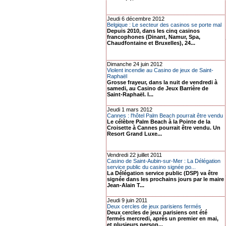
Jeudi 6 décembre 2012
Belgique : Le secteur des casinos se porte mal
Depuis 2010, dans les cinq casinos
francophones (Dinant, Namur, Spa,
Chaudfontaine et Bruxelles), 24...
Dimanche 24 juin 2012
Violent incendie au Casino de jeux de Saint-
Raphaël
Grosse frayeur, dans la nuit de vendredi à
samedi, au Casino de Jeux Barrière de
Saint-Raphaël. I...
Jeudi 1 mars 2012
Cannes : l'hôtel Palm Beach pourrait être vendu
Le célèbre Palm Beach à la Pointe de la
Croisette à Cannes pourrait être vendu. Un
Resort Grand Luxe...
Vendredi 22 juillet 2011
Casino de Saint-Aubin-sur-Mer : La Délégation
service public du casino signée po...
La Délégation service public (DSP) va être
signée dans les prochains jours par le maire
Jean-Alain T...
Jeudi 9 juin 2011
Deux cercles de jeux parisiens fermés
Deux cercles de jeux parisiens ont été
fermés mercredi, après un premier en mai,
et plusieurs person...