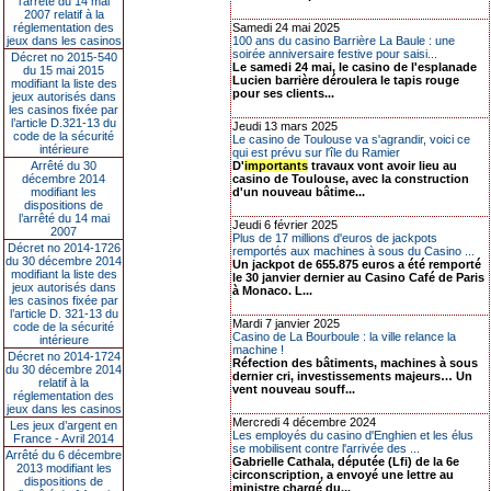
l’arrêté du 14 mai
2007 relatif à la
réglementation des
Samedi 24 mai 2025
jeux dans les casinos
100 ans du casino Barrière La Baule : une
soirée anniversaire festive pour saisi...
Décret no 2015-540
Le samedi 24 mai, le casino de l'esplanade
du 15 mai 2015
Lucien barrière déroulera le tapis rouge
modifiant la liste des
pour ses clients...
jeux autorisés dans
les casinos fixée par
l’article D.321-13 du
Jeudi 13 mars 2025
code de la sécurité
Le casino de Toulouse va s'agrandir, voici ce
intérieure
qui est prévu sur l'île du Ramier
Arrêté du 30
D'
importants
travaux vont avoir lieu au
décembre 2014
casino de Toulouse, avec la construction
modifiant les
d'un nouveau bâtime...
dispositions de
l’arrêté du 14 mai
Jeudi 6 février 2025
2007
Plus de 17 millions d'euros de jackpots
Décret no 2014-1726
remportés aux machines à sous du Casino ...
du 30 décembre 2014
Un jackpot de 655.875 euros a été remporté
modifiant la liste des
le 30 janvier dernier au Casino Café de Paris
jeux autorisés dans
à Monaco. L...
les casinos fixée par
l’article D. 321-13 du
Mardi 7 janvier 2025
code de la sécurité
Casino de La Bourboule : la ville relance la
intérieure
machine !
Décret no 2014-1724
Réfection des bâtiments, machines à sous
du 30 décembre 2014
dernier cri, investissements majeurs… Un
relatif à la
vent nouveau souff...
réglementation des
jeux dans les casinos
Mercredi 4 décembre 2024
Les jeux d’argent en
Les employés du casino d'Enghien et les élus
France - Avril 2014
se mobilisent contre l'arrivée des ...
Arrêté du 6 décembre
Gabrielle Cathala, députée (Lfi) de la 6e
2013 modifiant les
circonscription, a envoyé une lettre au
dispositions de
ministre chargé du...