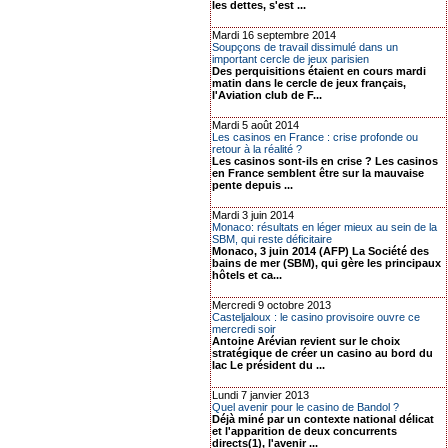
les dettes, s'est ...
Mardi 16 septembre 2014
Soupçons de travail dissimulé dans un
important cercle de jeux parisien
Des perquisitions étaient en cours mardi
matin dans le cercle de jeux français,
l'Aviation club de F...
Mardi 5 août 2014
Les casinos en France : crise profonde ou
retour à la réalité ?
Les casinos sont-ils en crise ? Les casinos
en France semblent être sur la mauvaise
pente depuis ...
Mardi 3 juin 2014
Monaco: résultats en léger mieux au sein de la
SBM, qui reste déficitaire
Monaco, 3 juin 2014 (AFP) La Société des
bains de mer (SBM), qui gère les principaux
hôtels et ca...
Mercredi 9 octobre 2013
Casteljaloux : le casino provisoire ouvre ce
mercredi soir
Antoine Arévian revient sur le choix
stratégique de créer un casino au bord du
lac Le président du ...
Lundi 7 janvier 2013
Quel avenir pour le casino de Bandol ?
Déjà miné par un contexte national délicat
et l'apparition de deux concurrents
directs(1), l'avenir ...