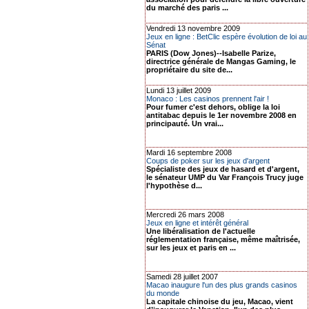
du marché des paris ...
Vendredi 13 novembre 2009
Jeux en ligne : BetClic espère évolution de loi au
Sénat
PARIS (Dow Jones)--Isabelle Parize,
directrice générale de Mangas Gaming, le
propriétaire du site de...
Lundi 13 juillet 2009
Monaco : Les casinos prennent l'air !
Pour fumer c'est dehors, oblige la loi
antitabac depuis le 1er novembre 2008 en
principauté. Un vrai...
Mardi 16 septembre 2008
Coups de poker sur les jeux d'argent
Spécialiste des jeux de hasard et d'argent,
le sénateur UMP du Var François Trucy juge
l'hypothèse d...
Mercredi 26 mars 2008
Jeux en ligne et intérêt général
Une libéralisation de l'actuelle
réglementation française, même maîtrisée,
sur les jeux et paris en ...
Samedi 28 juillet 2007
Macao inaugure l'un des plus grands casinos
du monde
La capitale chinoise du jeu, Macao, vient