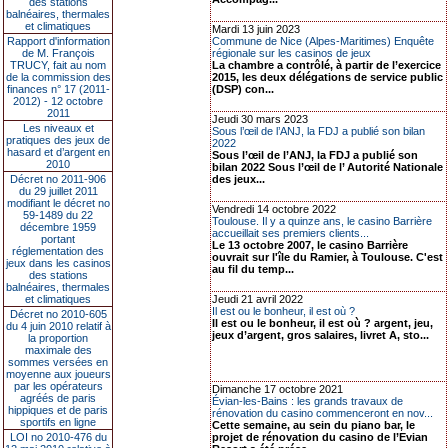
des stations
balnéaires, thermales
et climatiques
Mardi 13 juin 2023
Rapport d'information
Commune de Nice (Alpes-Maritimes) Enquête
de M. François
régionale sur les casinos de jeux
TRUCY, fait au nom
La chambre a contrôlé, à partir de l’exercice
de la commission des
2015, les deux délégations de service public
finances n° 17 (2011-
(DSP) con...
2012) - 12 octobre
2011
Jeudi 30 mars 2023
Les niveaux et
Sous l’œil de l’ANJ, la FDJ a publié son bilan
pratiques des jeux de
2022
hasard et d’argent en
Sous l’œil de l’ANJ, la FDJ a publié son
2010
bilan 2022 Sous l’œil de l’ Autorité Nationale
Décret no 2011-906
des jeux...
du 29 juillet 2011
modifiant le décret no
Vendredi 14 octobre 2022
59-1489 du 22
Toulouse. Il y a quinze ans, le casino Barrière
décembre 1959
accueillait ses premiers clients...
portant
Le 13 octobre 2007, le casino Barrière
réglementation des
ouvrait sur l'île du Ramier, à Toulouse. C'est
jeux dans les casinos
au fil du temp...
des stations
balnéaires, thermales
et climatiques
Jeudi 21 avril 2022
Il est ou le bonheur, il est où ?
Décret no 2010-605
Il est ou le bonheur, il est où ? argent, jeu,
du 4 juin 2010 relatif à
jeux d’argent, gros salaires, livret A, sto...
la proportion
maximale des
sommes versées en
moyenne aux joueurs
par les opérateurs
Dimanche 17 octobre 2021
agréés de paris
Évian-les-Bains : les grands travaux de
hippiques et de paris
rénovation du casino commenceront en nov...
sportifs en ligne
Cette semaine, au sein du piano bar, le
LOI no 2010-476 du
projet de rénovation du casino de l’Evian