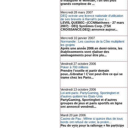
d’inaugurer le Venetian, l'un des plus
grands complexe de ...
Mercredi 28 mars 2007
DEQ octroie une licence nationale d'utilisation
de ses brevets à Harrah's pour s...
LEVIS, QUEBEC--(CCNMatthews - 27 mars
2007) - DEQ Systèmes Corp. (TSX
CROISSANCE:DEQ) annonce aujour...
Mercredi 10 janvier 2007
Normandie : Les casinos de la Côte multiplient
les projets
Après une année 2006 en demi-teinte, les
établissements vont réaliser des
aménagements pour être plu...
Vendredi 27 octobre 2006
Poker à 700 millions
Prendre l'oseille et partir demain
pour...Gibraltar ! C'est peut-être ce qui se
trame chez les Parto...
Vendredi 13 octobre 2006
Loi anti-paris: PartyGaming, Sportingbet et
d'autres quittent les Etats-Unis
PartyGaming, Sportingbet et d'autres
groupes de jeux et paris sportifs en ligne
ont annoncé vendredi...
Mardi 20 juin 2006
Casino de Pau : Même si quinze élus de tous
bords ont refusé de voter, la prolon...
Peu de voix pour la rallonge « Ne participe