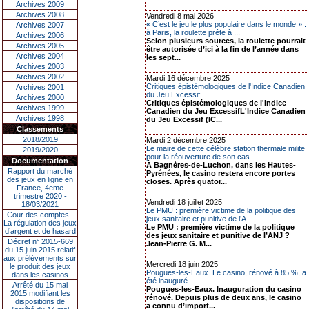
Archives 2009
Archives 2008
Vendredi 8 mai 2026
« C’est le jeu le plus populaire dans le monde » :
Archives 2007
à Paris, la roulette prête à ...
Archives 2006
Selon plusieurs sources, la roulette pourrait
Archives 2005
être autorisée d’ici à la fin de l’année dans
Archives 2004
les sept...
Archives 2003
Archives 2002
Mardi 16 décembre 2025
Critiques épistémologiques de l'Indice Canadien
Archives 2001
du Jeu Excessif
Archives 2000
Critiques épistémologiques de l'Indice
Archives 1999
Canadien du Jeu ExcessifL'Indice Canadien
Archives 1998
du Jeu Excessif (IC...
Classements
2018/2019
Mardi 2 décembre 2025
Le maire de cette célèbre station thermale milite
2019/2020
pour la réouverture de son cas...
Documentation
À Bagnères-de-Luchon, dans les Hautes-
Rapport du marché
Pyrénées, le casino restera encore portes
des jeux en ligne en
closes. Après quator...
France, 4eme
trimestre 2020 -
Vendredi 18 juillet 2025
18/03/2021
Le PMU : première victime de la politique des
Cour des comptes -
jeux sanitaire et punitive de l’A...
La régulation des jeux
Le PMU : première victime de la politique
d’argent et de hasard
des jeux sanitaire et punitive de l’ANJ ?
Décret n° 2015-669
Jean-Pierre G. M...
du 15 juin 2015 relatif
aux prélèvements sur
Mercredi 18 juin 2025
le produit des jeux
Pougues-les-Eaux. Le casino, rénové à 85 %, a
dans les casinos
été inauguré
Arrêté du 15 mai
Pougues-les-Eaux. Inauguration du casino
2015 modifiant les
rénové. Depuis plus de deux ans, le casino
dispositions de
a connu d’import...