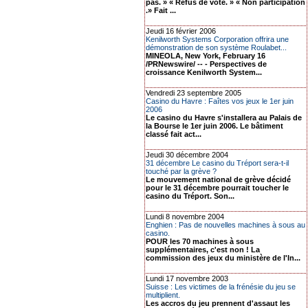
pas. » « Refus de vote. » « Non participation
.» Fait ...
Jeudi 16 février 2006
Kenilworth Systems Corporation offrira une
démonstration de son système Roulabet...
MINEOLA, New York, February 16
/PRNewswire/ -- - Perspectives de
croissance Kenilworth System...
Vendredi 23 septembre 2005
Casino du Havre : Faîtes vos jeux le 1er juin
2006
Le casino du Havre s'installera au Palais de
la Bourse le 1er juin 2006. Le bâtiment
classé fait act...
Jeudi 30 décembre 2004
31 décembre Le casino du Tréport sera-t-il
touché par la grève ?
Le mouvement national de grève décidé
pour le 31 décembre pourrait toucher le
casino du Tréport. Son...
Lundi 8 novembre 2004
Enghien : Pas de nouvelles machines à sous au
casino.
POUR les 70 machines à sous
supplémentaires, c'est non ! La
commission des jeux du ministère de l'In...
Lundi 17 novembre 2003
Suisse : Les victimes de la frénésie du jeu se
multiplient.
Les accros du jeu prennent d'assaut les