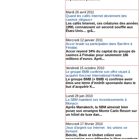
Mardi 26 avril 2011
Quand les cafés Internet deviennent des
casinos «légaux»
Les cafés Internet, ces créatures des années
1990, connaissent un second souffle aux
États-Unis… grâ...
Mercredi 12 janvier 2011
Accor brade sa participation dans Barrière à
Fimalac
Accor revend 34% du capital du groupe de
casinos à Fimalac pour seulement 186
millions d'euros. Aprè...
Vendredi 15 octobre 2010
Le groupe BMB confirme son offre visant à
acquérir Kerzner International Holding...
Le groupe BMB (« BMB ») confirme avoir
émis une lettre d'intérêt spontanée dans le
but d'acquérir K...
Lundi 28 juin 2010
La SBM maintient ses investissements à
Monaco
Après Marrakech, la SBM aimerait bien
poser son enseigne Monte Carlo Resort sur
un hôtel de luxe dan...
Mercredi 17 février 2010
Jeux d’argent sur Internet : les unions se
forment
Betclic, Bwin et Unibet créent une
association pour défendre la libre ouverture