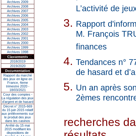
Archives 2009
L’activité de jeu
Archives 2008
Archives 2007
Archives 2006
Archives 2005
Rapport d'inform
Archives 2004
Archives 2003
M. François TRU
Archives 2002
Archives 2001
Archives 2000
finances
Archives 1999
Archives 1998
Classements
Tendances n° 77
2018/2019
2019/2020
de hasard et d’
Documentation
Rapport du marché
des jeux en ligne en
France, 4eme
Un an après son
trimestre 2020 -
18/03/2021
Cour des comptes -
2èmes rencontres
La régulation des jeux
d’argent et de hasard
Décret n° 2015-669
du 15 juin 2015 relatif
aux prélèvements sur
le produit des jeux
recherches da
dans les casinos
Arrêté du 15 mai
2015 modifiant les
résultats
dispositions de