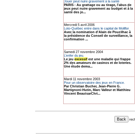
Jouer peut nuire gravement à la santé
PARIS - Au grattage ou au tirage, l'abus de
jeux peut nuire gravement au budget et à la
santé des jo...
Mercredi 5 avril 2006
Loto-Québec entre dans le capital de Moliflor
Avec la nomination d'Alain de Pouzilhac à
la présidence du Conseil de surveillance, la
confirmation ...
Samedi 27 novembre 2004
L’enfer du jeu.
Le jeu
excessif
est une maladie qui frappe
2% des amateurs de casinos et de loteries.
Une étude dema...
Mardi 11 novembre 2003
Pour un observatoire des jeux en France.
Par Christian Bucher, Jean-Pierre G.
Martignoni-Hutin, Marc Valleur et Matthieu
Vincent BeautsarChri...
rec