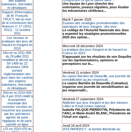
comprendre ce qui se passe dans ...
des stations
Une équipe de Lyon cherche des
balnéaires, thermales
volontaires, joueurs réguliers, pour étudier
et climatiques
les mécanismes cérébraux...
Rapport d'information
de M. François
TRUCY, fait au nom
Mardi 7 janvier 2025
de la commission des
Examen des stratégies promotionnelles des
finances n° 17 (2011-
opérateurs de jeux d’argent : des inve...
2012) - 12 octobre
Le collège de l’Autorité Nationale des Jeux
2011
a examiné les stratégies promotionnelles
2025 des opérat...
Les niveaux et
pratiques des jeux de
hasard et d’argent en
Mercredi 18 décembre 2024
2010
La pratique des jeux d'argent et de hasard en
Décret no 2011-906
France en 2023
du 29 juillet 2011
S’appuyant sur les résultats de son Enquête
modifiant le décret no
sur les représentations, opinions et
59-1489 du 22
perceptions sur le...
décembre 1959
portant
Vendredi 11 octobre 2024
réglementation des
Au casino Barrière de Deauville, une journée de
jeux dans les casinos
sensibilisation au jeu responsab...
des stations
Le casino Barrière de Deauville (Calvados)
balnéaires, thermales
organise une journée de sensibilisation au
et climatiques
jeu responsabl...
Décret no 2010-605
du 4 juin 2010 relatif à
Vendredi 27 septembre 2024
la proportion
Addiction aux jeux d’argent et jeu des mineurs :
maximale des
L’ANJ et l’Unaf (Union national...
sommes versées en
Isabelle FALQUE-PIERROTIN, Présidente de
moyenne aux joueurs
l’ANJ, et Marie-André BLANC, Présidente de
par les opérateurs
l’Unaf ont signé...
agréés de paris
hippiques et de paris
sportifs en ligne
Jeudi 18 avril 2024
LOI no 2010-476 du
VOS PAPIERS !! : la bombe liberticide du