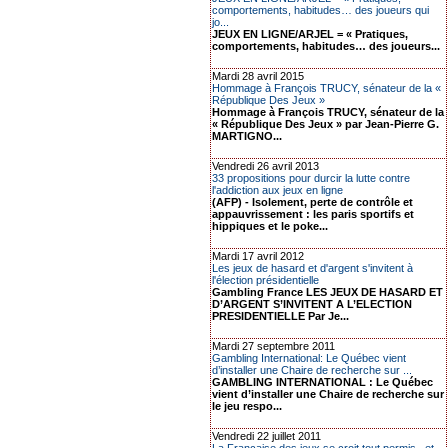
comportements, habitudes… des joueurs qui
jo...
JEUX EN LIGNE/ARJEL = « Pratiques,
comportements, habitudes… des joueurs...
Mardi 28 avril 2015
Hommage à François TRUCY, sénateur de la «
République Des Jeux »
Hommage à François TRUCY, sénateur de la
« République Des Jeux » par Jean-Pierre G.
MARTIGNO...
Vendredi 26 avril 2013
33 propositions pour durcir la lutte contre
l'addiction aux jeux en ligne
(AFP) - Isolement, perte de contrôle et
appauvrissement : les paris sportifs et
hippiques et le poke...
Mardi 17 avril 2012
Les jeux de hasard et d'argent s'invitent à
l'élection présidentielle
Gambling France LES JEUX DE HASARD ET
D’ARGENT S’INVITENT A L’ELECTION
PRESIDENTIELLE Par Je...
Mardi 27 septembre 2011
Gambling International: Le Québec vient
d’installer une Chaire de recherche sur ...
GAMBLING INTERNATIONAL : Le Québec
vient d’installer une Chaire de recherche sur
le jeu respo...
Vendredi 22 juillet 2011