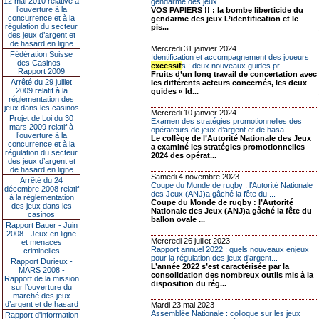
12 mai 2010 relative à
gendarme des jeux
l’ouverture à la
VOS PAPIERS !! : la bombe liberticide du
concurrence et à la
gendarme des jeux L’identification et le
régulation du secteur
pis...
des jeux d’argent et
de hasard en ligne
Mercredi 31 janvier 2024
Fédération Suisse
Identification et accompagnement des joueurs
des Casinos -
excessif
s : deux nouveaux guides pr...
Rapport 2009
Fruits d’un long travail de concertation avec
Arrêté du 29 juillet
les différents acteurs concernés, les deux
2009 relatif à la
guides « Id...
réglementation des
jeux dans les casinos
Mercredi 10 janvier 2024
Projet de Loi du 30
Examen des stratégies promotionnelles des
mars 2009 relatif à
opérateurs de jeux d’argent et de hasa...
l’ouverture à la
Le collège de l’Autorité Nationale des Jeux
concurrence et à la
a examiné les stratégies promotionnelles
régulation du secteur
2024 des opérat...
des jeux d’argent et
de hasard en ligne
Samedi 4 novembre 2023
Arrêté du 24
Coupe du Monde de rugby : l’Autorité Nationale
décembre 2008 relatif
des Jeux (ANJ)a gâché la fête du ...
à la réglementation
Coupe du Monde de rugby : l’Autorité
des jeux dans les
Nationale des Jeux (ANJ)a gâché la fête du
casinos
ballon ovale ...
Rapport Bauer - Juin
2008 - Jeux en ligne
Mercredi 26 juillet 2023
et menaces
Rapport annuel 2022 : quels nouveaux enjeux
criminelles
pour la régulation des jeux d’argent...
Rapport Durieux -
L’année 2022 s’est caractérisée par la
MARS 2008 -
consolidation des nombreux outils mis à la
Rapport de la mission
disposition du rég...
sur l’ouverture du
marché des jeux
d’argent et de hasard
Mardi 23 mai 2023
Assemblée Nationale : colloque sur les jeux
Rapport d'information