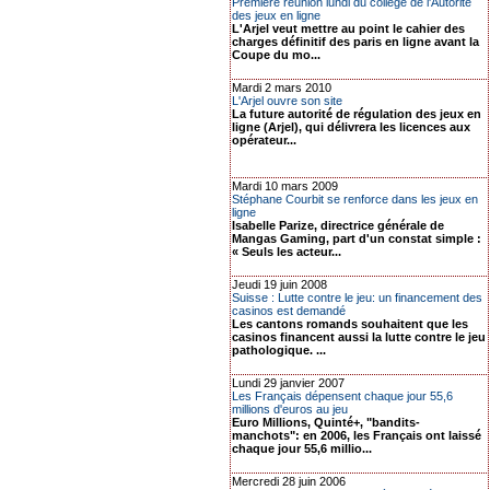
Première réunion lundi du collège de l'Autorité
des jeux en ligne
L'Arjel veut mettre au point le cahier des
charges définitif des paris en ligne avant la
Coupe du mo...
Mardi 2 mars 2010
L'Arjel ouvre son site
La future autorité de régulation des jeux en
ligne (Arjel), qui délivrera les licences aux
opérateur...
Mardi 10 mars 2009
Stéphane Courbit se renforce dans les jeux en
ligne
Isabelle Parize, directrice générale de
Mangas Gaming, part d'un constat simple :
« Seuls les acteur...
Jeudi 19 juin 2008
Suisse : Lutte contre le jeu: un financement des
casinos est demandé
Les cantons romands souhaitent que les
casinos financent aussi la lutte contre le jeu
pathologique. ...
Lundi 29 janvier 2007
Les Français dépensent chaque jour 55,6
millions d'euros au jeu
Euro Millions, Quinté+, "bandits-
manchots": en 2006, les Français ont laissé
chaque jour 55,6 millio...
Mercredi 28 juin 2006