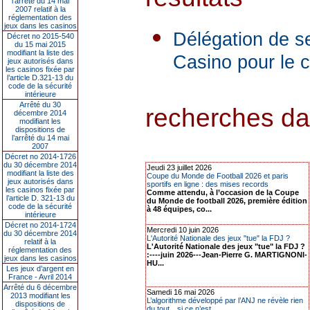
l’arrêté du 14 mai
2007 relatif à la
réglementation des
jeux dans les casinos
Délégation de se
Décret no 2015-540
du 15 mai 2015
modifiant la liste des
Casino pour le c
jeux autorisés dans
les casinos fixée par
l’article D.321-13 du
code de la sécurité
intérieure
Arrêté du 30
recherches dans
décembre 2014
modifiant les
dispositions de
l’arrêté du 14 mai
2007
Décret no 2014-1726
du 30 décembre 2014
Jeudi 23 juillet 2026
modifiant la liste des
Coupe du Monde de Football 2026 et paris
jeux autorisés dans
sportifs en ligne : des mises records
les casinos fixée par
Comme attendu, à l’occasion de la Coupe
l’article D. 321-13 du
du Monde de football 2026, première édition
code de la sécurité
à 48 équipes, co...
intérieure
Décret no 2014-1724
Mercredi 10 juin 2026
du 30 décembre 2014
L'Autorité Nationale des jeux "tue" la FDJ ?
relatif à la
L'Autorité Nationale des jeux "tue" la FDJ ?
réglementation des
:----juin 2026---Jean-Pierre G. MARTIGNONI-
jeux dans les casinos
HU...
Les jeux d’argent en
France - Avril 2014
Arrêté du 6 décembre
Samedi 16 mai 2026
2013 modifiant les
L’algorithme développé par l’ANJ ne révèle rien
dispositions de
du tout…si ce n’est…