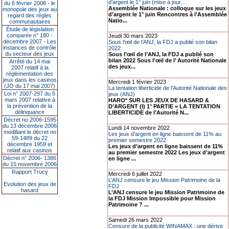
d’argent le 1° juin (mise à jour...
du 6 février 2008 - le
Assemblée Nationale : colloque sur les jeux
monopole des jeux au
d’argent le 1° juin Rencontres à l’Assemblée
regard des règles
Natio...
communautaires
Étude de législation
comparée n° 180 -
Jeudi 30 mars 2023
décembre 2007 - Les
Sous l’œil de l’ANJ, la FDJ a publié son bilan
instances de contrôle
2022
du secteur des jeux
Sous l’œil de l’ANJ, la FDJ a publié son
bilan 2022 Sous l’œil de l’ Autorité Nationale
Arrêté du 14 mai
des jeux...
2007 relatif à la
réglementation des
jeux dans les casinos
Mercredi 1 février 2023
(JO du 17 mai 2007)
La tentation liberticide de l'Autorité Nationale des
Loi n° 2007-297 du 5
jeux (ANJ)
mars 2007 relative à
HARO* SUR LES JEUX DE HASARD &
la prévention de la
D’ARGENT (I) 1° PARTIE = LA TENTATION
délinquance
LIBERTICIDE de l’Autorité N...
Décret no 2006-1595
du 13 décembre 2006
Lundi 14 novembre 2022
modifiant le décret no
Les jeux d’argent en ligne baissent de 11% au
59-1489 du 22
premier semestre 2022
décembre 1959 et
Les jeux d’argent en ligne baissent de 11%
relatif aux casinos
au premier semestre 2022 Les jeux d’argent
Décret n° 2006- 1386
en ligne ...
du 15 novembre 2006
Rapport Trucy
Mercredi 6 juillet 2022
L’ANJ censure le jeu Mission Patrimoine de la
Evolution des jeux de
FDJ
hasard
L’ANJ censure le jeu Mission Patrimoine de
la FDJ Mission Impossible pour Mission
Patrimoine ? ...
Samedi 26 mars 2022
Censure de la publicité WINAMAX : une dérive