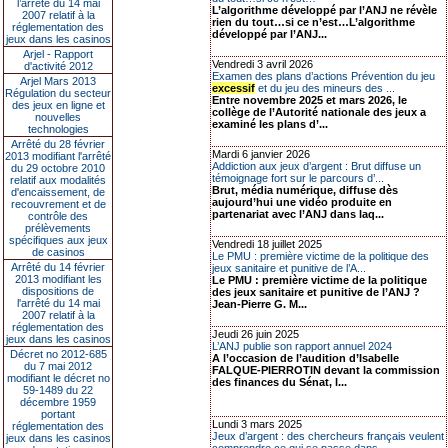
l’arrêté du 14 mai
L’algorithme développé par l’ANJ ne révèle
2007 relatif à la
rien du tout…si ce n’est…L’algorithme
réglementation des
développé par l’ANJ...
jeux dans les casinos
Arjel - Rapport
Vendredi 3 avril 2026
d'activité 2012
Examen des plans d’actions Prévention du jeu
Arjel Mars 2013
excessif
et du jeu des mineurs des ...
Régulation du secteur
Entre novembre 2025 et mars 2026, le
des jeux en ligne et
collège de l’Autorité nationale des jeux a
nouvelles
examiné les plans d’...
technologies
Arrêté du 28 février
Mardi 6 janvier 2026
2013 modifiant l'arrêté
Addiction aux jeux d’argent : Brut diffuse un
du 29 octobre 2010
témoignage fort sur le parcours d’...
relatif aux modalités
Brut, média numérique, diffuse dès
d'encaissement, de
aujourd’hui une vidéo produite en
recouvrement et de
partenariat avec l’ANJ dans laq...
contrôle des
prélèvements
spécifiques aux jeux
Vendredi 18 juillet 2025
de casinos
Le PMU : première victime de la politique des
Arrêté du 14 février
jeux sanitaire et punitive de l’A...
2013 modifiant les
Le PMU : première victime de la politique
dispositions de
des jeux sanitaire et punitive de l’ANJ ?
l'arrêté du 14 mai
Jean-Pierre G. M...
2007 relatif à la
réglementation des
Jeudi 26 juin 2025
jeux dans les casinos
L’ANJ publie son rapport annuel 2024
Décret no 2012-685
A l’occasion de l’audition d’Isabelle
du 7 mai 2012
FALQUE-PIERROTIN devant la commission
modifiant le décret no
des finances du Sénat, l...
59-1489 du 22
décembre 1959
portant
Lundi 3 mars 2025
réglementation des
Jeux d’argent : des chercheurs français veulent
jeux dans les casinos