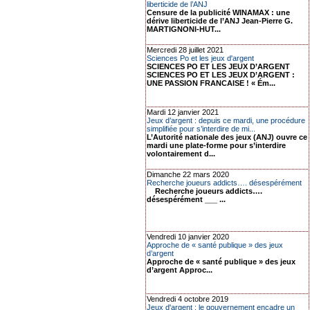
liberticide de l’ANJ
Censure de la publicité WINAMAX : une
dérive liberticide de l’ANJ Jean-Pierre G.
MARTIGNONI-HUT...
Mercredi 28 juillet 2021
Sciences Po et les jeux d'argent
SCIENCES PO ET LES JEUX D’ARGENT
SCIENCES PO ET LES JEUX D’ARGENT :
UNE PASSION FRANCAISE ! « Ém...
Mardi 12 janvier 2021
Jeux d’argent : depuis ce mardi, une procédure
simplifiée pour s’interdire de mi...
L’Autorité nationale des jeux (ANJ) ouvre ce
mardi une plate-forme pour s’interdire
volontairement d...
Dimanche 22 mars 2020
Recherche joueurs addicts…. désespérément
Recherche joueurs addicts….
désespérément ___ ...
Vendredi 10 janvier 2020
Approche de « santé publique » des jeux
d’argent
Approche de « santé publique » des jeux
d’argent Approc...
Vendredi 4 octobre 2019
Jeux d'argent : le gouvernement encadre un