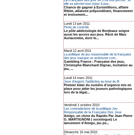
La Française des jeux se croit tout permis...et
elle se permet tout (mise à jour...
Chance de gagner à Euromillions, affaire
Riblet, aléatoire prépondérant, financement
et instrument...
Lundi 13 juin 2011
Perte de contrôle
Le pôle addictologie de Bordeaux soigne
aussi les accros aux jeux. Récit de Marc
Auriacombe, dont le...
Mardi 12 avril 2011
La politique de jeu responsable de la française
des jeux masque un activisme com...
Gambling France : Française des jeux,
Christophe Blanchard Dignac, incitation au
jeu, ...
Lundi 14 mars 2011
Jeux d'argent, l'addiction au bout du fil
Premier bilan du numéro d'urgence mis en
place pour aider les joueurs pathologiques
lors de la légal...
Vendredi 1 octobre 2010
Les contradictions de la politique Jeu
Responsable de la Française Des Jeux
Amigo, un clone du Rapido Par Jean-Pierre
G. MARTIGNONI ( sociologue) Le
lancement d’Amigo, jeu pe...
Dimanche 16 mai 2010