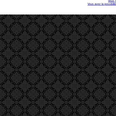
Vous r
Vous avez la possibili