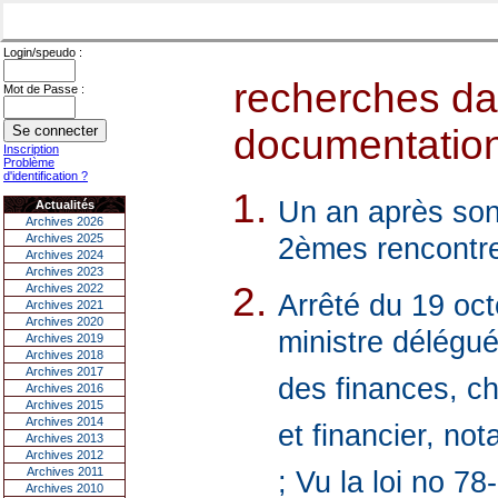
Login/speudo :
recherches dan
Mot de Passe :
documentations
Inscription
Problème
d'identification ?
Un an après son
Actualités
Archives 2026
Archives 2025
2èmes rencontres
Archives 2024
Archives 2023
Archives 2022
Arrêté du 19 oct
Archives 2021
Archives 2020
ministre délégué
Archives 2019
Archives 2018
Archives 2017
des finances, c
Archives 2016
Archives 2015
Archives 2014
et financier, no
Archives 2013
Archives 2012
Archives 2011
; Vu la loi no 78
Archives 2010