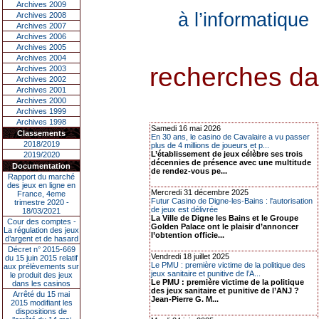
Archives 2009
à l’informatique
Archives 2008
Archives 2007
Archives 2006
Archives 2005
Archives 2004
recherches dans
Archives 2003
Archives 2002
Archives 2001
Archives 2000
Archives 1999
Archives 1998
Samedi 16 mai 2026
Classements
En 30 ans, le casino de Cavalaire a vu passer
2018/2019
plus de 4 millions de joueurs et p...
L’établissement de jeux célèbre ses trois
2019/2020
décennies de présence avec une multitude
Documentation
de rendez-vous pe...
Rapport du marché
des jeux en ligne en
Mercredi 31 décembre 2025
France, 4eme
Futur Casino de Digne-les-Bains : l'autorisation
trimestre 2020 -
de jeux est délivrée
18/03/2021
La Ville de Digne les Bains et le Groupe
Cour des comptes -
Golden Palace ont le plaisir d’annoncer
La régulation des jeux
l’obtention officie...
d’argent et de hasard
Décret n° 2015-669
Vendredi 18 juillet 2025
du 15 juin 2015 relatif
Le PMU : première victime de la politique des
aux prélèvements sur
jeux sanitaire et punitive de l’A...
le produit des jeux
Le PMU : première victime de la politique
dans les casinos
des jeux sanitaire et punitive de l’ANJ ?
Arrêté du 15 mai
Jean-Pierre G. M...
2015 modifiant les
dispositions de