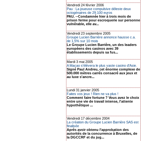
Vendredi 24 février 2006
Pau : La joueuse compulsive déleste deux
octogénaires de 29.100 euros
PAU. --Condamnée hier à trois mois de
prison ferme pour escroquerie sur personne
vulnérable, elle av...
Vendredi 23 septembre 2005
Groupe Lucien Barrière annonce hausse c.a.
de 1,5% sur 10 mois
Le Groupe Lucien Barrière, un des leaders
européens des casinos avec 39
établissements depuis sa fus...
Mardi 3 mai 2005
A Macao s'élèvera le plus vaste casino d'Asie.
Signé Paul Andreu, cet énorme complexe de
500.000 mètres carrés consacré aux jeux et
au luxe s'ancre...
Lundi 31 janvier 2005
Faites vos jeux ! Rien ne va plus !
Comment faire fortune ? Vous avez le choix
entre une vie de travail intense, l'attente
hypothétique ...
Vendredi 17 décembre 2004
La création du Groupe Lucien Barrière SAS est
finalisée
Après avoir obtenu l’approbation des
autorités de la concurrence à Bruxelles, de
la DGCCRF et du jug...