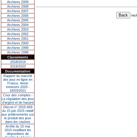
Archives 2009
Archives 2008
Archives 2007
rec
Archives 2006
Archives 2005
Archives 2004
Archives 2003
Archives 2002
Archives 2001
Archives 2000
Archives 1999
Archives 1998
Classements
2018/2019
2019/2020
Documentation
Rapport du marché
des jeux en ligne en
France, 4eme
trimestre 2020 -
18/03/2021
Cour des comptes -
La régulation des jeux
d’argent et de hasard
Décret n° 2015-669
du 15 juin 2015 relatif
aux prélèvements sur
le produit des jeux
dans les casinos
Arrêté du 15 mai
2015 modifiant les
dispositions de