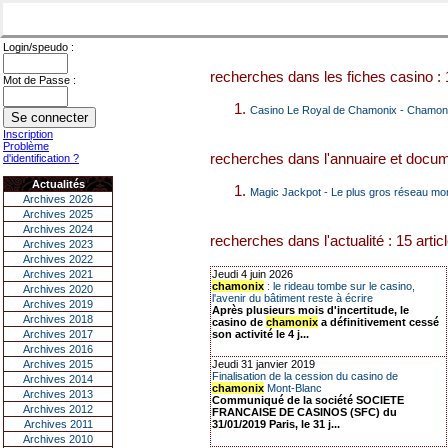
Login/speudo :
recherches dans les fiches casino : 
Mot de Passe :
Casino Le Royal de Chamonix - Chamon
Inscription
Problème
recherches dans l'annuaire et docume
d'identification ?
Actualités
Magic Jackpot - Le plus gros réseau mon
Archives 2026
Archives 2025
Archives 2024
recherches dans l'actualité : 15 artic
Archives 2023
Archives 2022
Archives 2021
Jeudi 4 juin 2026
chamonix
: le rideau tombe sur le casino,
Archives 2020
l'avenir du bâtiment reste à écrire
Archives 2019
Après plusieurs mois d'incertitude, le
Archives 2018
casino de
chamonix
a définitivement cessé
Archives 2017
son activité le 4 j...
Archives 2016
Archives 2015
Jeudi 31 janvier 2019
Finalisation de la cession du casino de
Archives 2014
chamonix
Mont-Blanc
Archives 2013
Communiqué de la société SOCIETE
Archives 2012
FRANCAISE DE CASINOS (SFC) du
Archives 2011
31/01/2019 Paris, le 31 j...
Archives 2010