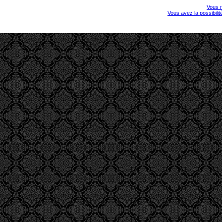
Vous r
Vous avez la possibili