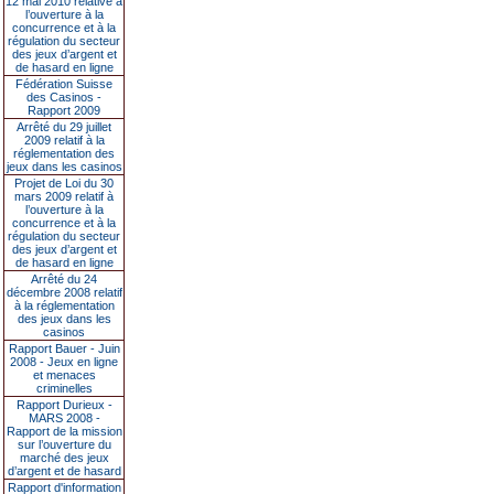
12 mai 2010 relative à
l’ouverture à la
concurrence et à la
régulation du secteur
des jeux d’argent et
de hasard en ligne
Fédération Suisse
des Casinos -
Rapport 2009
Arrêté du 29 juillet
2009 relatif à la
réglementation des
jeux dans les casinos
Projet de Loi du 30
mars 2009 relatif à
l’ouverture à la
concurrence et à la
régulation du secteur
des jeux d’argent et
de hasard en ligne
Arrêté du 24
décembre 2008 relatif
à la réglementation
des jeux dans les
casinos
Rapport Bauer - Juin
2008 - Jeux en ligne
et menaces
criminelles
Rapport Durieux -
MARS 2008 -
Rapport de la mission
sur l’ouverture du
marché des jeux
d’argent et de hasard
Rapport d'information