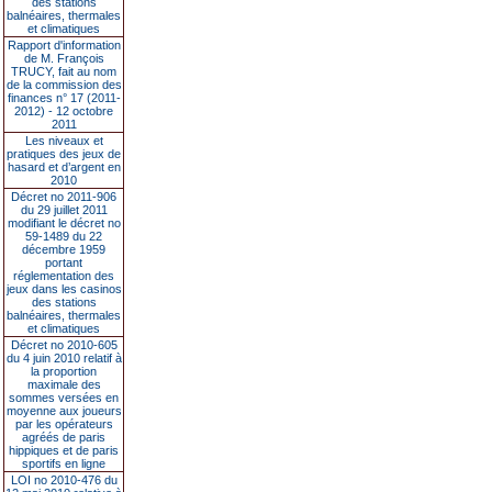
des stations
balnéaires, thermales
et climatiques
Rapport d'information
de M. François
TRUCY, fait au nom
de la commission des
finances n° 17 (2011-
2012) - 12 octobre
2011
Les niveaux et
pratiques des jeux de
hasard et d’argent en
2010
Décret no 2011-906
du 29 juillet 2011
modifiant le décret no
59-1489 du 22
décembre 1959
portant
réglementation des
jeux dans les casinos
des stations
balnéaires, thermales
et climatiques
Décret no 2010-605
du 4 juin 2010 relatif à
la proportion
maximale des
sommes versées en
moyenne aux joueurs
par les opérateurs
agréés de paris
hippiques et de paris
sportifs en ligne
LOI no 2010-476 du