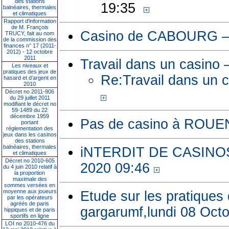
des stations
19:35
balnéaires, thermales
et climatiques
Rapport d'information
de M. François
Casino de CABOURG —t
TRUCY, fait au nom
de la commission des
finances n° 17 (2011-
2012) - 12 octobre
2011
Travail dans un casino 
Les niveaux et
pratiques des jeux de
Re:Travail dans un 
hasard et d’argent en
2010
Décret no 2011-906
du 29 juillet 2011
modifiant le décret no
59-1489 du 22
décembre 1959
Pas de casino à ROUEN
portant
réglementation des
jeux dans les casinos
des stations
balnéaires, thermales
iNTERDIT DE CASINOS
et climatiques
Décret no 2010-605
2020 09:46
du 4 juin 2010 relatif à
la proportion
maximale des
sommes versées en
moyenne aux joueurs
Etude sur les pratiques
par les opérateurs
agréés de paris
gargarumf,lundi 08 Oct
hippiques et de paris
sportifs en ligne
LOI no 2010-476 du