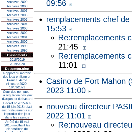
09:56
Archives 2009
Archives 2008
Archives 2007
Archives 2006
remplacements chef de 
Archives 2005
Archives 2004
15:53
Archives 2003
Archives 2002
Re:remplacements ch
Archives 2001
Archives 2000
21:45
Archives 1999
Archives 1998
Re:remplacements ch
Classements
2018/2019
11:01
2019/2020
Documentation
Rapport du marché
des jeux en ligne en
Casino de Fort Mahon (
France, 4eme
trimestre 2020 -
18/03/2021
2023 11:00
Cour des comptes -
La régulation des jeux
d’argent et de hasard
Décret n° 2015-669
nouveau directeur PASI
du 15 juin 2015 relatif
aux prélèvements sur
2022 11:01
le produit des jeux
dans les casinos
Arrêté du 15 mai
Re:nouveau directe
2015 modifiant les
dispositions de