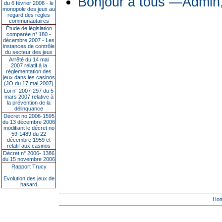
Bonjour à tous —Admin,
du 6 février 2008 - le
monopole des jeux au
regard des règles
communautaires
Étude de législation
comparée n° 180 -
décembre 2007 - Les
instances de contrôle
du secteur des jeux
Arrêté du 14 mai
2007 relatif à la
réglementation des
jeux dans les casinos
(JO du 17 mai 2007)
Loi n° 2007-297 du 5
mars 2007 relative à
la prévention de la
délinquance
Décret no 2006-1595
du 13 décembre 2006
modifiant le décret no
59-1489 du 22
décembre 1959 et
relatif aux casinos
Décret n° 2006- 1386
du 15 novembre 2006
Rapport Trucy
Evolution des jeux de
hasard
Ho