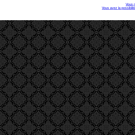
Vous r
Vous avez la possibili