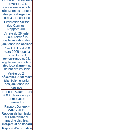
12 mai 2010 relative à
l’ouverture à la
concurrence et à la
régulation du secteur
des jeux d’argent et
de hasard en ligne
Fédération Suisse
des Casinos -
Rapport 2009
Arrêté du 29 juillet
2009 relatif à la
réglementation des
jeux dans les casinos
Projet de Loi du 30
mars 2009 relatif à
l’ouverture à la
concurrence et à la
régulation du secteur
des jeux d’argent et
de hasard en ligne
Arrêté du 24
décembre 2008 relatif
à la réglementation
des jeux dans les
casinos
Rapport Bauer - Juin
2008 - Jeux en ligne
et menaces
criminelles
Rapport Durieux -
MARS 2008 -
Rapport de la mission
sur l’ouverture du
marché des jeux
d’argent et de hasard
Rapport d'information