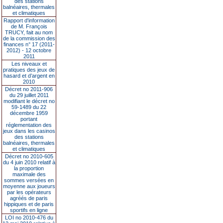
des stations
balnéaires, thermales
et climatiques
Rapport d'information
de M. François
TRUCY, fait au nom
de la commission des
finances n° 17 (2011-
2012) - 12 octobre
2011
Les niveaux et
pratiques des jeux de
hasard et d’argent en
2010
Décret no 2011-906
du 29 juillet 2011
modifiant le décret no
59-1489 du 22
décembre 1959
portant
réglementation des
jeux dans les casinos
des stations
balnéaires, thermales
et climatiques
Décret no 2010-605
du 4 juin 2010 relatif à
la proportion
maximale des
sommes versées en
moyenne aux joueurs
par les opérateurs
agréés de paris
hippiques et de paris
sportifs en ligne
LOI no 2010-476 du