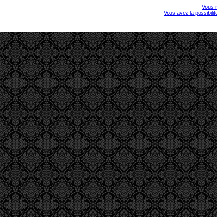
Vous r
Vous avez la possibili