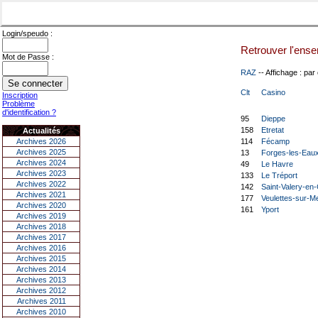
Login/speudo :
Retrouver l'ense
Mot de Passe :
RAZ
-- Affichage : par
Clt
Casino
Inscription
Problème
d'identification ?
95
Dieppe
158
Etretat
Actualités
Archives 2026
114
Fécamp
Archives 2025
13
Forges-les-Eau
Archives 2024
49
Le Havre
Archives 2023
133
Le Tréport
Archives 2022
142
Saint-Valery-en
Archives 2021
177
Veulettes-sur-M
Archives 2020
161
Yport
Archives 2019
Archives 2018
Archives 2017
Archives 2016
Archives 2015
Archives 2014
Archives 2013
Archives 2012
Archives 2011
Archives 2010