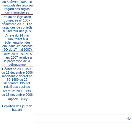
du 6 février 2008 - le
monopole des jeux au
regard des règles
communautaires
Étude de législation
comparée n° 180 -
décembre 2007 - Les
instances de contrôle
du secteur des jeux
Arrêté du 14 mai
2007 relatif à la
réglementation des
jeux dans les casinos
(JO du 17 mai 2007)
Loi n° 2007-297 du 5
mars 2007 relative à
la prévention de la
délinquance
Décret no 2006-1595
du 13 décembre 2006
modifiant le décret no
59-1489 du 22
décembre 1959 et
relatif aux casinos
Décret n° 2006- 1386
du 15 novembre 2006
Rapport Trucy
Evolution des jeux de
hasard
Ho