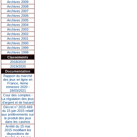
Archives 2009
Archives 2008
Archives 2007
Archives 2006
Archives 2005
Archives 2004
Archives 2003
Archives 2002
Archives 2001
Archives 2000
Archives 1999
Archives 1998
Classements
2018/2019
2019/2020
Documentation
Rapport du marché
des jeux en ligne en
France, 4eme
trimestre 2020 -
18/03/2021
Cour des comptes -
La régulation des jeux
d’argent et de hasard
Décret n° 2015-669
du 15 juin 2015 relatif
aux prélèvements sur
le produit des jeux
dans les casinos
Arrêté du 15 mai
2015 modifiant les
dispositions de