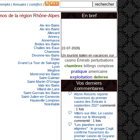
'emploi
|
Annuaire
|
cont@ct
|
nos de la région Rhône-Alpes
En bref
Aix-les-Bains
Aix-les-Bains
Allevard
Annecy
Annemasse
Brides-les-Bains
22-07-2026|
Challes-les-Eaux
Chamonix
Un touriste italien en vacances sur
Divonne-les-Bains
la Côte d’Azur a remporté un
Evian
casino Émirats
perturbations
jackpot exceptionnel de 84.631
Grand La Tour de Salvagny
euros dans la nuit de samedi à
chambres
billings
complexe
Lyon
dimanche au Casino Barrière Le
Megève
pratique
americaine
Croisette à Cannes. Il s’agit d’un
Montrond-les-Bains
nouveau record de gains de l’année
exploitation
delivree
Saint-Galmier
2026 pour cet établissement.
Saint-Martin-D'Uriage
Vos derniers
Vals-les-Bains
commentaires
Villard-de-Lans
Saint-Gervais-les-Bains
Wynn Resorts reporte
Saint-Julien-en-Genevois
l’ouverture du premier
14-04-2026|
Hauteville Lompnes
casino des Émirats à
Noirétable
Dimanche 12 avril 2026, cette date
septembre 2027
commenté
restera gravée dans la mémoire de
: 1 fois
ce joueur du casino de Saint-Quay-
Villers-sur-Mer. Le casino
Portrieux (Côtes-d’Armor).
mise sur le Monopoly ...
commenté : 1 fois
Ce quinquagénaire, habitant Plouha
"Les planètes sont
mais souhaitant garder l’anonymat,
alignées" : le groupe Cogit
a eu l’énorme surprise de décrocher
confirme l'ouverture du
un jackpot record de 82 426 €.
premier casino de Guyane
pour septembre 2026