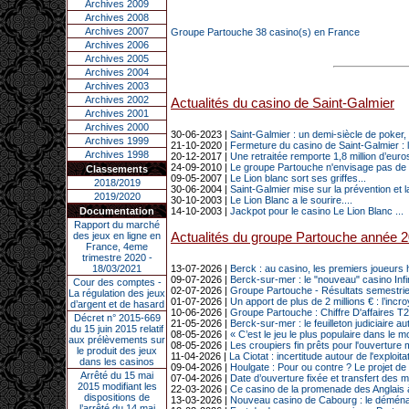
Archives 2009
Archives 2008
Archives 2007
Groupe Partouche 38 casino(s) en France
Archives 2006
Archives 2005
Archives 2004
Archives 2003
Archives 2002
Actualités du casino de Saint-Galmier
Archives 2001
Archives 2000
30-06-2023 |
Saint-Galmier : un demi-siècle de poker,
Archives 1999
21-10-2020 |
Fermeture du casino de Saint-Galmier : l
Archives 1998
20-12-2017 |
Une retraitée remporte 1,8 million d’euro
24-09-2010 |
Le groupe Partouche n'envisage pas de 
Classements
09-05-2007 |
Le Lion blanc sort ses griffes...
2018/2019
30-06-2004 |
Saint-Galmier mise sur la prévention et la
2019/2020
30-10-2003 |
Le Lion Blanc a le sourire....
Documentation
14-10-2003 |
Jackpot pour le casino Le Lion Blanc ...
Rapport du marché
Actualités du groupe Partouche année 
des jeux en ligne en
France, 4eme
trimestre 2020 -
18/03/2021
13-07-2026 |
Berck : au casino, les premiers joueurs 
09-07-2026 |
Berck-sur-mer : le "nouveau" casino Infin
Cour des comptes -
02-07-2026 |
Groupe Partouche - Résultats semestriel
La régulation des jeux
01-07-2026 |
Un apport de plus de 2 millions € : l’incr
d’argent et de hasard
10-06-2026 |
Groupe Partouche : Chiffre D'affaires T2
Décret n° 2015-669
21-05-2026 |
Berck-sur-mer : le feuilleton judiciaire a
du 15 juin 2015 relatif
08-05-2026 |
« C’est le jeu le plus populaire dans le mon
aux prélèvements sur
08-05-2026 |
Les croupiers fin prêts pour l'ouverture m
le produit des jeux
11-04-2026 |
La Ciotat : incertitude autour de l'exploita
dans les casinos
09-04-2026 |
Houlgate : Pour ou contre ? Le projet d
Arrêté du 15 mai
07-04-2026 |
Date d’ouverture fixée et transfert des 
2015 modifiant les
22-03-2026 |
Ce casino de la promenade des Anglais à 
dispositions de
13-03-2026 |
Nouveau casino de Cabourg : le déménag
l’arrêté du 14 mai