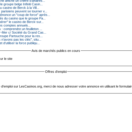
 affiche un chiffre d'affaires...
e groupe belge Infiniti Casin...
u casino de Berck à la Vill...
parisiens peuvent se tourner v...
énonce un "coup de force" après...
lés du casino que le groupe Pa...
bérer" le casino de Berck-sur...
es comptes annuels...
 : comprendre un feuilleton ...
ur-Mer c/ Société du Grand Cas...
 groupe Partouche pour la res...
 n’avons pas les clés", situ...
d’utiliser la force publiqu...
Avis de marchés publics en cours
ur le site
Offres d'emploi
e
 d'emploi sur LesCasinos.org, merci de nous adresser votre annonce en utilisant le formulai