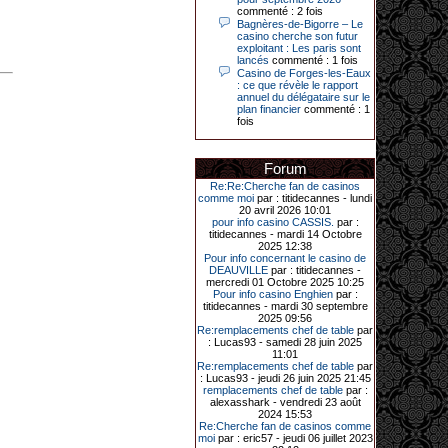
Le plus gros gain gagné depuis plus
commenté : 2 fois
de 20 ans dans l’établissement.
Bagnères-de-Bigorre – Le
casino cherche son futur
exploitant : Les paris sont
lancés
commenté : 1 fois
Casino de Forges-les-Eaux
31-03-2026|
: ce que révèle le rapport
annuel du délégataire sur le
Série de jackpots au casino JOA de
plan financier
commenté : 1
Gujan-Mestras : ce mois de mars a
fois
été fructueux pour quelques
joueurs. D’abord avec 44 207 euros
remportés le dimanche 22 mars sur
une machine à sous pour une mise
Forum
initiale de 5,28 €. Puis quelques
jours plus tard, le vendredi 27 mars,
Re:Re:Cherche fan de casinos
un joueur a décroché 12 086 euros
comme moi
par : titidecannes - lundi
sur une autre machine à sous.
20 avril 2026 10:01
pour info casino CASSIS.
par :
Enfin, troisième et dernier jackpot,
titidecannes - mardi 14 Octobre
record cette fois-ci, le samedi 28
2025 12:38
mars dernier. Quelque 111 322
Pour info concernant le casino de
euros ont été remportés sur la table
DEAUVILLE
par : titidecannes -
d’Ultimate Texas Hold’em Poker,
mercredi 01 Octobre 2025 10:25
grâce à une mise de 5 euros sur la
Pour info casino Enghien
par :
case bonus et une quinte flush
titidecannes - mardi 30 septembre
royale. Ces gains ont été annoncés
2025 09:56
dans un communiqué diffusé par le
Re:remplacements chef de table
par
casino ce lundi 30 mars en soirée.
: Lucas93 - samedi 28 juin 2025
11:01
Re:remplacements chef de table
par
: Lucas93 - jeudi 26 juin 2025 21:45
remplacements chef de table
par :
11-01-2026|
alexasshark - vendredi 23 août
2024 15:53
Dimanche 11 janvier, en soirée, une
Re:Cherche fan de casinos comme
cliente retraitée de 78 ans, habitant
moi
par : eric57 - jeudi 06 juillet 2023
Trémuson, a eu l’énorme surprise