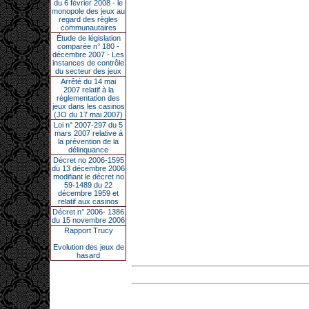
du 6 février 2008 - le
monopole des jeux au
regard des règles
communautaires
Étude de législation
comparée n° 180 -
décembre 2007 - Les
instances de contrôle
du secteur des jeux
Arrêté du 14 mai
2007 relatif à la
réglementation des
jeux dans les casinos
(JO du 17 mai 2007)
Loi n° 2007-297 du 5
mars 2007 relative à
la prévention de la
délinquance
Décret no 2006-1595
du 13 décembre 2006
modifiant le décret no
59-1489 du 22
décembre 1959 et
relatif aux casinos
Décret n° 2006- 1386
du 15 novembre 2006
Rapport Trucy
Evolution des jeux de
hasard