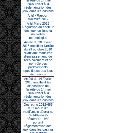
l’arrêté du 14 mai
2007 relatif à la
réglementation des
jeux dans les casinos
Arjel - Rapport
d'activité 2012
Arjel Mars 2013
Régulation du secteur
des jeux en ligne et
nouvelles
technologies
Arrêté du 28 février
2013 modifiant l'arrêté
du 29 octobre 2010
relatif aux modalités
d'encaissement, de
recouvrement et de
contrôle des
prélèvements
spécifiques aux jeux
de casinos
Arrêté du 14 février
2013 modifiant les
dispositions de
l'arrêté du 14 mai
2007 relatif à la
réglementation des
jeux dans les casinos
Décret no 2012-685
du 7 mai 2012
modifiant le décret no
59-1489 du 22
décembre 1959
portant
réglementation des
jeux dans les casinos