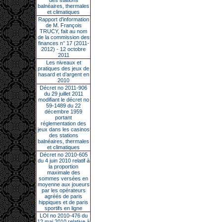
des stations
balnéaires, thermales
et climatiques
Rapport d'information
de M. François
TRUCY, fait au nom
de la commission des
finances n° 17 (2011-
2012) - 12 octobre
2011
Les niveaux et
pratiques des jeux de
hasard et d’argent en
2010
Décret no 2011-906
du 29 juillet 2011
modifiant le décret no
59-1489 du 22
décembre 1959
portant
réglementation des
jeux dans les casinos
des stations
balnéaires, thermales
et climatiques
Décret no 2010-605
du 4 juin 2010 relatif à
la proportion
maximale des
sommes versées en
moyenne aux joueurs
par les opérateurs
agréés de paris
hippiques et de paris
sportifs en ligne
LOI no 2010-476 du
12 mai 2010 relative à