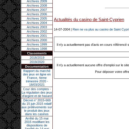
Archives 2009
Archives 2008
Archives 2007
Archives 2006
Archives 2005
Actualités du casino de Saint-Cyprien
Archives 2004
Archives 2003
14-07-2004 |
Rien ne va plus au casino de Saint Cypri
Archives 2002
Archives 2001
Archives 2000
Archives 1999
Il n'y a actuellement pas d'avis en cours référencé s
Archives 1998
Classements
2018/2019
2019/2020
Il n'y a actuellement aucune offre d'emploi sur le sit
Documentation
Rapport du marché
Pour déposer votre offre
des jeux en ligne en
France, 4eme
trimestre 2020 -
18/03/2021
Cour des comptes -
La régulation des jeux
d’argent et de hasard
Décret n° 2015-669
du 15 juin 2015 relatif
aux prélèvements sur
le produit des jeux
dans les casinos
Arrêté du 15 mai
2015 modifiant les
dispositions de
l’arrêté du 14 mai