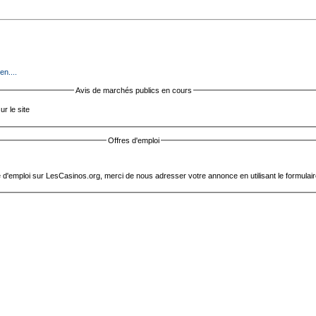
en....
Avis de marchés publics en cours
ur le site
Offres d'emploi
e
 d'emploi sur LesCasinos.org, merci de nous adresser votre annonce en utilisant le formulai