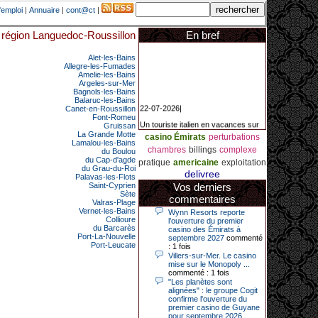
'emploi
|
Annuaire
|
cont@ct
|
a région Languedoc-Roussillon
En bref
Alet-les-Bains
Allegre-les-Fumades
Amelie-les-Bains
Argeles-sur-Mer
Bagnols-les-Bains
Balaruc-les-Bains
22-07-2026|
Canet-en-Roussillon
Font-Romeu
Un touriste italien en vacances sur
Gruissan
la Côte d’Azur a remporté un
La Grande Motte
jackpot exceptionnel de 84.631
casino Émirats
perturbations
Lamalou-les-Bains
euros dans la nuit de samedi à
chambres
billings
complexe
du Boulou
dimanche au Casino Barrière Le
du Cap-d'agde
Croisette à Cannes. Il s’agit d’un
pratique
americaine
exploitation
du Grau-du-Roi
nouveau record de gains de l’année
delivree
Palavas-les-Flots
2026 pour cet établissement.
Saint-Cyprien
Vos derniers
Sète
commentaires
Valras-Plage
Vernet-les-Bains
Wynn Resorts reporte
Collioure
14-04-2026|
l’ouverture du premier
du Barcarès
casino des Émirats à
Port-La-Nouvelle
Dimanche 12 avril 2026, cette date
septembre 2027
commenté
Port-Leucate
restera gravée dans la mémoire de
: 1 fois
ce joueur du casino de Saint-Quay-
Villers-sur-Mer. Le casino
Portrieux (Côtes-d’Armor).
mise sur le Monopoly ...
commenté : 1 fois
Ce quinquagénaire, habitant Plouha
"Les planètes sont
mais souhaitant garder l’anonymat,
alignées" : le groupe Cogit
a eu l’énorme surprise de décrocher
confirme l'ouverture du
un jackpot record de 82 426 €.
premier casino de Guyane
pour septembre 2026