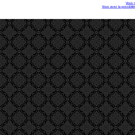
Vous r
Vous avez la possibili