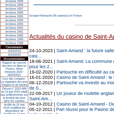
Archives 2009
Archives 2008
Archives 2007
Archives 2006
Groupe Partouche 38 casino(s) en France
Archives 2005
Archives 2004
Archives 2003
Archives 2002
Archives 2001
Actualités du casino de Saint
Archives 2000
Archives 1999
Archives 1998
Classements
24-10-2023 |
Saint-Amand : la future salle
2018/2019
2019/2020
casi...
Documentation
19-06-2021 |
Saint-Amand: La commune r
Rapport du marché
des jeux en ligne en
pour les 2...
France, 4eme
19-02-2020 |
Partouche en difficulté au 
trimestre 2020 -
18/03/2021
16-01-2020 |
Casino de Saint-Amand : le tr
Cour des comptes -
La régulation des jeux
06-12-2019 |
Partouche va investir au moi
d’argent et de hasard
de S...
Décret n° 2015-669
du 15 juin 2015 relatif
22-09-2017 |
Un joueur de roulette anglai
aux prélèvements sur
le produit des jeux
Saint-Am...
dans les casinos
04-10-2012 |
Casino de Saint-Amand - De l
Arrêté du 15 mai
2015 modifiant les
05-12-2011 |
Pari réussi pour le Pasino d
dispositions de
l’arrêté du 14 mai