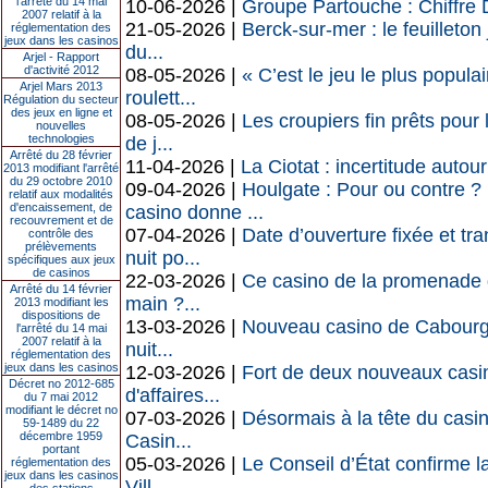
l’arrêté du 14 mai
10-06-2026 |
Groupe Partouche : Chiffre D
2007 relatif à la
21-05-2026 |
Berck-sur-mer : le feuilleton
réglementation des
jeux dans les casinos
du...
Arjel - Rapport
d'activité 2012
08-05-2026 |
« C’est le jeu le plus popula
Arjel Mars 2013
roulett...
Régulation du secteur
des jeux en ligne et
08-05-2026 |
Les croupiers fin prêts pour
nouvelles
technologies
de j...
Arrêté du 28 février
11-04-2026 |
La Ciotat : incertitude autour
2013 modifiant l'arrêté
du 29 octobre 2010
09-04-2026 |
Houlgate : Pour ou contre 
relatif aux modalités
d'encaissement, de
casino donne ...
recouvrement et de
07-04-2026 |
Date d’ouverture fixée et t
contrôle des
prélèvements
nuit po...
spécifiques aux jeux
de casinos
22-03-2026 |
Ce casino de la promenade d
Arrêté du 14 février
main ?...
2013 modifiant les
dispositions de
13-03-2026 |
Nouveau casino de Cabourg
l'arrêté du 14 mai
2007 relatif à la
nuit...
réglementation des
jeux dans les casinos
12-03-2026 |
Fort de deux nouveaux casin
Décret no 2012-685
d'affaires...
du 7 mai 2012
modifiant le décret no
07-03-2026 |
Désormais à la tête du casin
59-1489 du 22
décembre 1959
Casin...
portant
05-03-2026 |
Le Conseil d’État confirme la
réglementation des
jeux dans les casinos
Vill...