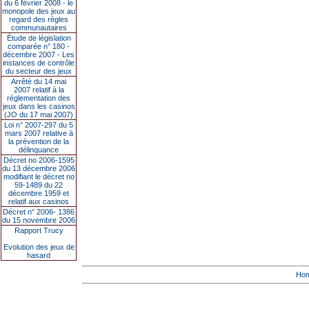
du 6 février 2008 - le
monopole des jeux au
regard des règles
communautaires
Étude de législation
comparée n° 180 -
décembre 2007 - Les
instances de contrôle
du secteur des jeux
Arrêté du 14 mai
2007 relatif à la
réglementation des
jeux dans les casinos
(JO du 17 mai 2007)
Loi n° 2007-297 du 5
mars 2007 relative à
la prévention de la
délinquance
Décret no 2006-1595
du 13 décembre 2006
modifiant le décret no
59-1489 du 22
décembre 1959 et
relatif aux casinos
Décret n° 2006- 1386
du 15 novembre 2006
Rapport Trucy
Evolution des jeux de
hasard
Ho