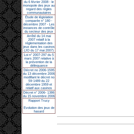
du 6 février 2008 - le
monopole des jeux au
regard des règles
communautaires
Étude de législation
comparée n° 180 -
décembre 2007 - Les
instances de contrôle
du secteur des jeux
Arrêté du 14 mai
2007 relatif à la
réglementation des
jeux dans les casinos
(JO du 17 mai 2007)
Loi n° 2007-297 du 5
mars 2007 relative à
la prévention de la
délinquance
Décret no 2006-1595
du 13 décembre 2006
modifiant le décret no
59-1489 du 22
décembre 1959 et
relatif aux casinos
Décret n° 2006- 1386
du 15 novembre 2006
Rapport Trucy
Evolution des jeux de
hasard