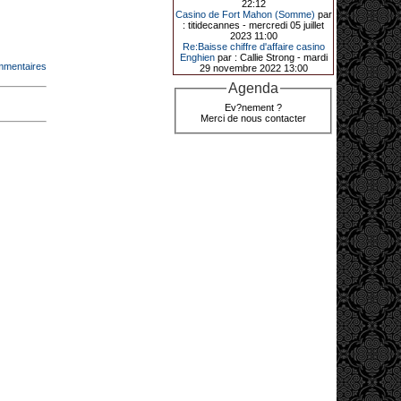
22:12
de décrocher un méga jackpot.
Casino de Fort Mahon (Somme)
par
: titidecannes - mercredi 05 juillet
Elle n’a misé que 88 centimes sur
2023 11:00
une machine à sous et a remporté
Re:Baisse chiffre d'affaire casino
4_ 239 €?!
Enghien
par : Callie Strong - mardi
mmentaires
29 novembre 2022 13:00
Agenda
10-01-2026|
Ev?nement ?
Merci de nous contacter
Au « Kasino » de Fréhel, une
vacancière a décroché le jackpot
en misant seulement 68
centimes. Elle remporte plus de
44 640 € grâce à la machine à
sous « Jin Ji Bao Xi ».
En ce début d’année 2026, le plus
gros jackpot du « Kasino » de
Fréhel a été décroché. Samedi 10
janvier en début de soirée,
l’heureuse gagnante, qui souhaite
garder l’anonymat, a remporté plus
de 44 640 € sur la machine à sous «
Jin Ji Bao Xi », installée en février
2025. La cliente, en vacances dans
la région, a misé 0,68 € avant de
remporter la somme. Un membre du
comité de direction, Flavie Jehan, lui
a remis le gain.