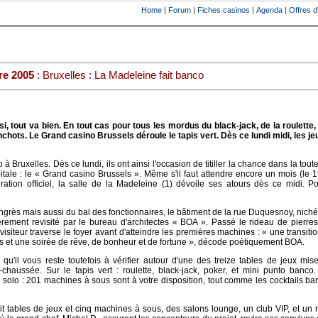
Home
|
Forum
|
Fiches casinos
|
Agenda
|
Offres d
re 2005
: Bruxelles : La Madeleine fait banco
 si, tout va bien. En tout cas pour tous les mordus du black-jack, de la roulette
chots. Le Grand casino Brussels déroule le tapis vert. Dès ce lundi midi, les je
 à Bruxelles. Dès ce lundi, ils ont ainsi l'occasion de titiller la chance dans la tout
itale : le « Grand casino Brussels ». Même s'il faut attendre encore un mois (le 1
ration officiel, la salle de la Madeleine (1) dévoile ses atours dès ce midi. 
grès mais aussi du bal des fonctionnaires, le bâtiment de la rue Duquesnoy, nich
ièrement revisité par le bureau d'architectes « BOA ». Passé le rideau de pierres
 visiteur traverse le foyer avant d'atteindre les premières machines : « une transitio
urs et une soirée de rêve, de bonheur et de fortune », décode poétiquement BOA.
qu'il vous reste toutefois à vérifier autour d'une des treize tables de jeux mis
-chaussée. Sur le tapis vert : roulette, black-jack, poker, et mini punto banco
solo : 201 machines à sous sont à votre disposition, tout comme les cocktails bar
it tables de jeux et cinq machines à sous, des salons lounge, un club VIP, et un 