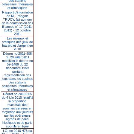
des stations
balnéaires, thermales
et climatiques
Rapport d'information
de M. François
TRUCY, fait au nom
de la commission des
finances n° 17 (2011-
2012) - 12 octobre
2011
Les niveaux et
pratiques des jeux de
hasard et d’argent en
2010
Décret no 2011-906
du 29 juillet 2011
modifiant le décret no
59-1489 du 22
décembre 1959
portant
réglementation des
jeux dans les casinos
des stations
balnéaires, thermales
et climatiques
Décret no 2010-605
du 4 juin 2010 relatif à
la proportion
maximale des
sommes versées en
moyenne aux joueurs
par les opérateurs
agréés de paris
hippiques et de paris
sportifs en ligne
LOI no 2010-476 du