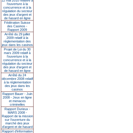
12 mai 2010 relative à
l’ouverture à la
concurrence et à la
régulation du secteur
des jeux d’argent et
de hasard en ligne
Fédération Suisse
des Casinos -
Rapport 2009
Arrêté du 29 juillet
2009 relatif à la
réglementation des
jeux dans les casinos
Projet de Loi du 30
mars 2009 relatif à
l’ouverture à la
concurrence et à la
régulation du secteur
des jeux d’argent et
de hasard en ligne
Arrêté du 24
décembre 2008 relatif
à la réglementation
des jeux dans les
casinos
Rapport Bauer - Juin
2008 - Jeux en ligne
et menaces
criminelles
Rapport Durieux -
MARS 2008 -
Rapport de la mission
sur l’ouverture du
marché des jeux
d’argent et de hasard
Rapport d'information