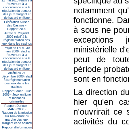
spécifique au s
12 mai 2010 relative à
l’ouverture à la
concurrence et à la
notamment qu'a
régulation du secteur
des jeux d’argent et
fonctionne. Da
de hasard en ligne
Fédération Suisse
des Casinos -
à sous ne pour
Rapport 2009
Arrêté du 29 juillet
2009 relatif à la
exceptions jur
réglementation des
jeux dans les casinos
ministérielle 
Projet de Loi du 30
mars 2009 relatif à
l’ouverture à la
peut de tout
concurrence et à la
régulation du secteur
des jeux d’argent et
période probato
de hasard en ligne
Arrêté du 24
sont en fonctio
décembre 2008 relatif
à la réglementation
des jeux dans les
casinos
La direction d
Rapport Bauer - Juin
2008 - Jeux en ligne
et menaces
hier qu'en ca
criminelles
Rapport Durieux -
n'ouvrirait ce
MARS 2008 -
Rapport de la mission
sur l’ouverture du
activités du c
marché des jeux
d’argent et de hasard
Rapport d'information