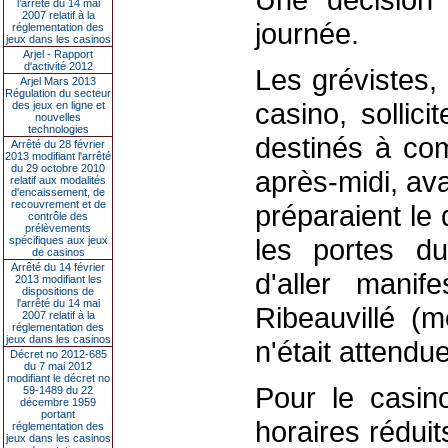
l’arrêté du 14 mai
2007 relatif à la
journée.
réglementation des
jeux dans les casinos
Arjel - Rapport
d'activité 2012
Les grévistes,
Arjel Mars 2013
Régulation du secteur
casino, sollic
des jeux en ligne et
nouvelles
technologies
destinés à com
Arrêté du 28 février
2013 modifiant l'arrêté
du 29 octobre 2010
après-midi, ava
relatif aux modalités
d'encaissement, de
recouvrement et de
préparaient le 
contrôle des
prélèvements
les portes d
spécifiques aux jeux
de casinos
Arrêté du 14 février
d'aller manif
2013 modifiant les
dispositions de
l'arrêté du 14 mai
Ribeauvillé (
2007 relatif à la
réglementation des
jeux dans les casinos
n'était attendue
Décret no 2012-685
du 7 mai 2012
modifiant le décret no
Pour le casin
59-1489 du 22
décembre 1959
portant
horaires rédui
réglementation des
jeux dans les casinos