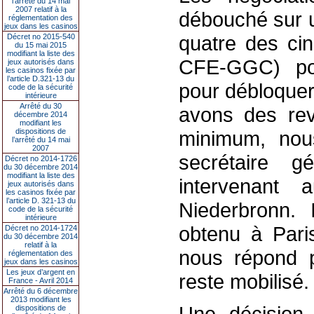
l’arrêté du 14 mai
2007 relatif à la
débouché sur u
réglementation des
jeux dans les casinos
quatre des ci
Décret no 2015-540
du 15 mai 2015
modifiant la liste des
CFE-GGC) pour
jeux autorisés dans
les casinos fixée par
l’article D.321-13 du
pour débloquer 
code de la sécurité
intérieure
Arrêté du 30
avons des reve
décembre 2014
modifiant les
dispositions de
minimum, nous
l’arrêté du 14 mai
2007
secrétaire 
Décret no 2014-1726
du 30 décembre 2014
modifiant la liste des
intervenant
jeux autorisés dans
les casinos fixée par
l’article D. 321-13 du
Niederbronn. 
code de la sécurité
intérieure
obtenu à Paris
Décret no 2014-1724
du 30 décembre 2014
relatif à la
nous répond p
réglementation des
jeux dans les casinos
Les jeux d’argent en
reste mobilisé.
France - Avril 2014
Arrêté du 6 décembre
2013 modifiant les
Une décision 
dispositions de