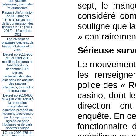
des stations
sept, le manq
balnéaires, thermales
et climatiques
Rapport d'information
considéré comm
de M. François
TRUCY, fait au nom
souligne que la
de la commission des
finances n° 17 (2011-
2012) - 12 octobre
» contrairemen
2011
Les niveaux et
pratiques des jeux de
hasard et d’argent en
Sérieuse surv
2010
Décret no 2011-906
du 29 juillet 2011
Le mouvement e
modifiant le décret no
59-1489 du 22
décembre 1959
les renseigne
portant
réglementation des
jeux dans les casinos
police des « R
des stations
balnéaires, thermales
et climatiques
casino, dont l
Décret no 2010-605
du 4 juin 2010 relatif à
direction on
la proportion
maximale des
sommes versées en
enquête. En ce
moyenne aux joueurs
par les opérateurs
agréés de paris
fonctionnaire 
hippiques et de paris
sportifs en ligne
LOI no 2010-476 du