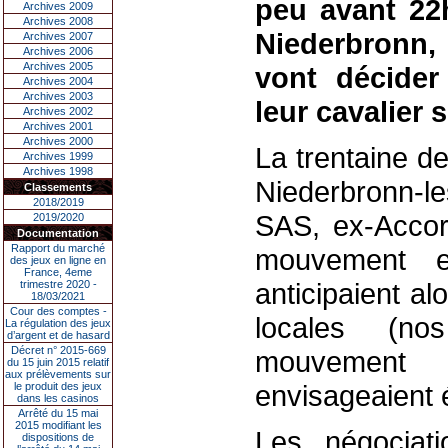
peu avant 22
Archives 2009
Archives 2008
Niederbronn,
Archives 2007
Archives 2006
Archives 2005
vont décider 
Archives 2004
Archives 2003
leur cavalier s
Archives 2002
Archives 2001
Archives 2000
La trentaine d
Archives 1999
Archives 1998
Niederbronn-le
Classements
2018/2019
SAS, ex-Accor 
2019/2020
Documentation
Rapport du marché
mouvement e
des jeux en ligne en
France, 4eme
anticipaient al
trimestre 2020 -
18/03/2021
Cour des comptes -
locales (no
La régulation des jeux
d’argent et de hasard
Décret n° 2015-669
mouvement 
du 15 juin 2015 relatif
aux prélèvements sur
envisageaient é
le produit des jeux
dans les casinos
Arrêté du 15 mai
2015 modifiant les
Les négociati
dispositions de