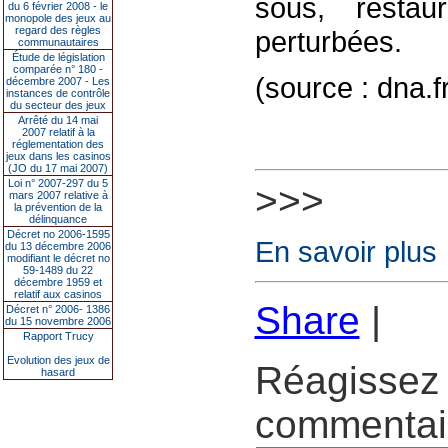
sous, resta
du 6 février 2008 - le
monopole des jeux au
regard des règles
perturbées.
communautaires
Étude de législation
comparée n° 180 -
(source : dna.f
décembre 2007 - Les
instances de contrôle
du secteur des jeux
Arrêté du 14 mai
2007 relatif à la
réglementation des
jeux dans les casinos
(JO du 17 mai 2007)
Loi n° 2007-297 du 5
>>>
mars 2007 relative à
la prévention de la
délinquance
Décret no 2006-1595
En savoir plus
du 13 décembre 2006
modifiant le décret no
59-1489 du 22
décembre 1959 et
relatif aux casinos
Share
|
Décret n° 2006- 1386
du 15 novembre 2006
Rapport Trucy
Evolution des jeux de
Réagissez 
hasard
commentair