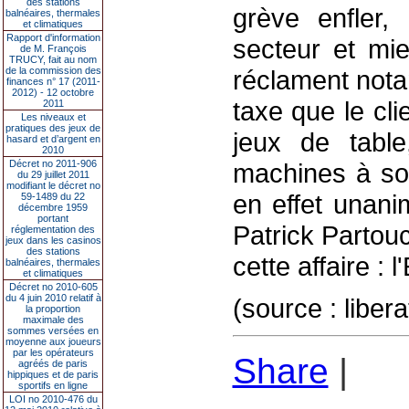
des stations
grève enfler, 
balnéaires, thermales
et climatiques
Rapport d'information
secteur et mie
de M. François
TRUCY, fait au nom
de la commission des
réclament notam
finances n° 17 (2011-
2012) - 12 octobre
taxe que le cli
2011
Les niveaux et
pratiques des jeux de
jeux de tabl
hasard et d’argent en
2010
Décret no 2011-906
machines à so
du 29 juillet 2011
modifiant le décret no
en effet unani
59-1489 du 22
décembre 1959
portant
Patrick Partou
réglementation des
jeux dans les casinos
des stations
cette affaire : l
balnéaires, thermales
et climatiques
Décret no 2010-605
du 4 juin 2010 relatif à
(source : libe
la proportion
maximale des
sommes versées en
moyenne aux joueurs
par les opérateurs
Share
|
agréés de paris
hippiques et de paris
sportifs en ligne
LOI no 2010-476 du