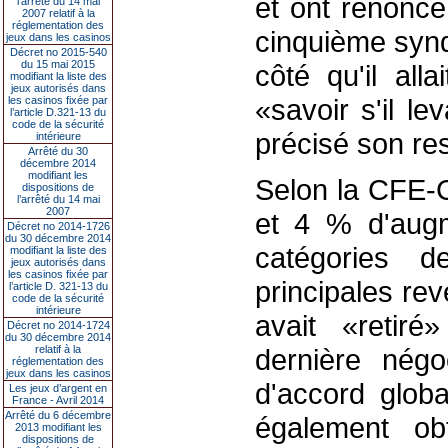
et ont renoncé
l’arrêté du 14 mai
2007 relatif à la
réglementation des
cinquième synd
jeux dans les casinos
Décret no 2015-540
du 15 mai 2015
côté qu'il all
modifiant la liste des
jeux autorisés dans
«savoir s'il le
les casinos fixée par
l’article D.321-13 du
code de la sécurité
précisé son re
intérieure
Arrêté du 30
décembre 2014
modifiant les
Selon la CFE-C
dispositions de
l’arrêté du 14 mai
2007
et 4 % d'augm
Décret no 2014-1726
du 30 décembre 2014
catégories d
modifiant la liste des
jeux autorisés dans
les casinos fixée par
principales rev
l’article D. 321-13 du
code de la sécurité
intérieure
avait «retiré
Décret no 2014-1724
du 30 décembre 2014
relatif à la
dernière négo
réglementation des
jeux dans les casinos
d'accord globa
Les jeux d’argent en
France - Avril 2014
Arrêté du 6 décembre
également o
2013 modifiant les
dispositions de