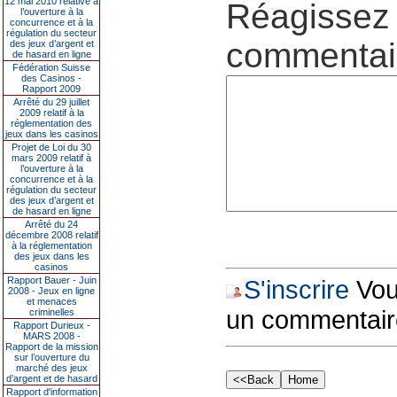
12 mai 2010 relative à
Réagissez 
l’ouverture à la
concurrence et à la
régulation du secteur
commentair
des jeux d’argent et
de hasard en ligne
Fédération Suisse
des Casinos -
Rapport 2009
Arrêté du 29 juillet
2009 relatif à la
réglementation des
jeux dans les casinos
Projet de Loi du 30
mars 2009 relatif à
l’ouverture à la
concurrence et à la
régulation du secteur
des jeux d’argent et
de hasard en ligne
Arrêté du 24
décembre 2008 relatif
à la réglementation
des jeux dans les
casinos
Rapport Bauer - Juin
S'inscrire
Vous
2008 - Jeux en ligne
et menaces
un commentair
criminelles
Rapport Durieux -
MARS 2008 -
Rapport de la mission
sur l’ouverture du
marché des jeux
d’argent et de hasard
Rapport d'information