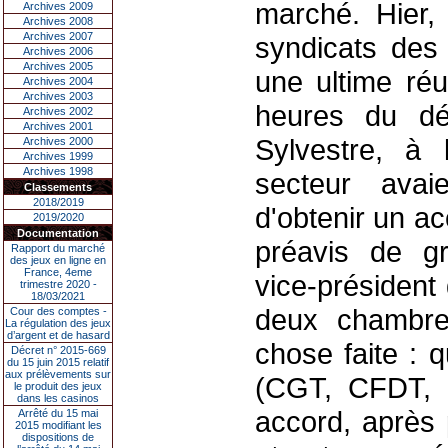
marché. Hier, 
Archives 2009
Archives 2008
Archives 2007
syndicats des
Archives 2006
Archives 2005
une ultime réu
Archives 2004
Archives 2003
heures du dé
Archives 2002
Archives 2001
Sylvestre, à 
Archives 2000
Archives 1999
Archives 1998
secteur avai
Classements
2018/2019
d'obtenir un ac
2019/2020
Documentation
préavis de gr
Rapport du marché
des jeux en ligne en
France, 4eme
vice-président
trimestre 2020 -
18/03/2021
deux chambres
Cour des comptes -
La régulation des jeux
d’argent et de hasard
chose faite : 
Décret n° 2015-669
du 15 juin 2015 relatif
aux prélèvements sur
(CGT, CFDT, 
le produit des jeux
dans les casinos
accord, après 
Arrêté du 15 mai
2015 modifiant les
dispositions de