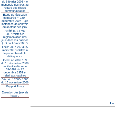
du 6 février 2008 - le
monopole des jeux au
regard des règles
communautaires
Étude de législation
comparée n° 180 -
décembre 2007 - Les
instances de contrôle
du secteur des jeux
Arrêté du 14 mai
2007 relatif à la
réglementation des
jeux dans les casinos
(JO du 17 mai 2007)
Loi n° 2007-297 du 5
mars 2007 relative à
la prévention de la
délinquance
Décret no 2006-1595
du 13 décembre 2006
modifiant le décret no
59-1489 du 22
décembre 1959 et
relatif aux casinos
Décret n° 2006- 1386
du 15 novembre 2006
Rapport Trucy
Evolution des jeux de
hasard
Ho