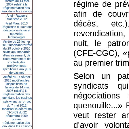
l’arrêté du 14 mai
régime de prév
2007 relatif à la
réglementation des
afin de couvr
jeux dans les casinos
Arjel - Rapport
d'activité 2012
décès, etc.
Arjel Mars 2013
Régulation du secteur
des jeux en ligne et
revendication,
nouvelles
technologies
nuit, le patro
Arrêté du 28 février
2013 modifiant l'arrêté
du 29 octobre 2010
(CFE-CGC), «p
relatif aux modalités
d'encaissement, de
recouvrement et de
au premier tri
contrôle des
prélèvements
spécifiques aux jeux
de casinos
Selon un pat
Arrêté du 14 février
2013 modifiant les
syndicats q
dispositions de
l'arrêté du 14 mai
2007 relatif à la
négociations
réglementation des
jeux dans les casinos
Décret no 2012-685
quenouille...» 
du 7 mai 2012
modifiant le décret no
veut rester a
59-1489 du 22
décembre 1959
portant
d'avoir volon
réglementation des
jeux dans les casinos