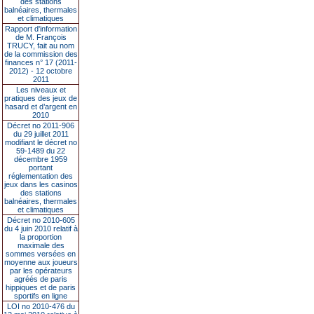
des stations
balnéaires, thermales
et climatiques
Rapport d'information
de M. François
TRUCY, fait au nom
de la commission des
finances n° 17 (2011-
2012) - 12 octobre
2011
Les niveaux et
pratiques des jeux de
hasard et d’argent en
2010
Décret no 2011-906
du 29 juillet 2011
modifiant le décret no
59-1489 du 22
décembre 1959
portant
réglementation des
jeux dans les casinos
des stations
balnéaires, thermales
et climatiques
Décret no 2010-605
du 4 juin 2010 relatif à
la proportion
maximale des
sommes versées en
moyenne aux joueurs
par les opérateurs
agréés de paris
hippiques et de paris
sportifs en ligne
LOI no 2010-476 du