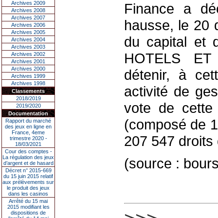
Archives 2009
Finance a déc
Archives 2008
Archives 2007
hausse, le 20 
Archives 2006
Archives 2005
du capital et 
Archives 2004
Archives 2003
HOTELS ET
Archives 2002
Archives 2001
Archives 2000
détenir, à ce
Archives 1999
Archives 1998
activité de ge
Classements
2018/2019
vote de cette 
2019/2020
Documentation
(composé de 1 
Rapport du marché
des jeux en ligne en
France, 4eme
207 547 droits 
trimestre 2020 -
18/03/2021
Cour des comptes -
La régulation des jeux
(source : bou
d’argent et de hasard
Décret n° 2015-669
du 15 juin 2015 relatif
aux prélèvements sur
le produit des jeux
dans les casinos
Arrêté du 15 mai
2015 modifiant les
dispositions de