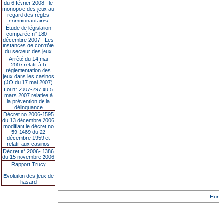
du 6 février 2008 - le
monopole des jeux au
regard des règles
communautaires
Étude de législation
comparée n° 180 -
décembre 2007 - Les
instances de contrôle
du secteur des jeux
Arrêté du 14 mai
2007 relatif à la
réglementation des
jeux dans les casinos
(JO du 17 mai 2007)
Loi n° 2007-297 du 5
mars 2007 relative à
la prévention de la
délinquance
Décret no 2006-1595
du 13 décembre 2006
modifiant le décret no
59-1489 du 22
décembre 1959 et
relatif aux casinos
Décret n° 2006- 1386
du 15 novembre 2006
Rapport Trucy
Evolution des jeux de
hasard
Ho