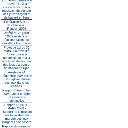
12 mai 2010 relative à
l’ouverture à la
concurrence et à la
régulation du secteur
des jeux d’argent et
de hasard en ligne
Fédération Suisse
des Casinos -
Rapport 2009
Arrêté du 29 juillet
2009 relatif à la
réglementation des
jeux dans les casinos
Projet de Loi du 30
mars 2009 relatif à
l’ouverture à la
concurrence et à la
régulation du secteur
des jeux d’argent et
de hasard en ligne
Arrêté du 24
décembre 2008 relatif
à la réglementation
des jeux dans les
casinos
Rapport Bauer - Juin
2008 - Jeux en ligne
et menaces
criminelles
Rapport Durieux -
MARS 2008 -
Rapport de la mission
sur l’ouverture du
marché des jeux
d’argent et de hasard
Rapport d'information