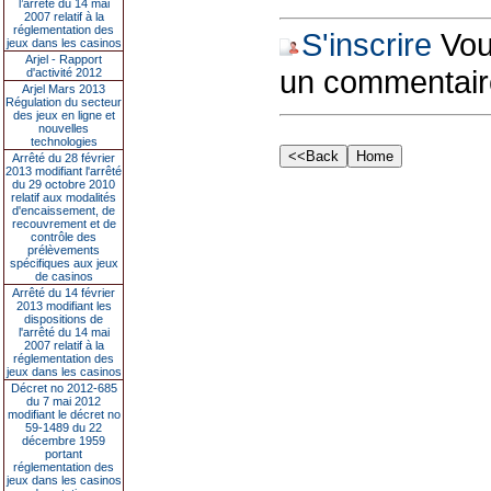
l’arrêté du 14 mai
2007 relatif à la
réglementation des
S'inscrire
Vous
jeux dans les casinos
Arjel - Rapport
un commentair
d'activité 2012
Arjel Mars 2013
Régulation du secteur
des jeux en ligne et
nouvelles
technologies
Arrêté du 28 février
2013 modifiant l'arrêté
du 29 octobre 2010
relatif aux modalités
d'encaissement, de
recouvrement et de
contrôle des
prélèvements
spécifiques aux jeux
de casinos
Arrêté du 14 février
2013 modifiant les
dispositions de
l'arrêté du 14 mai
2007 relatif à la
réglementation des
jeux dans les casinos
Décret no 2012-685
du 7 mai 2012
modifiant le décret no
59-1489 du 22
décembre 1959
portant
réglementation des
jeux dans les casinos