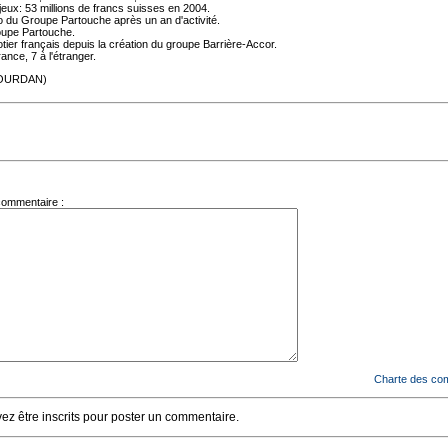
jeux: 53 millions de francs suisses en 2004.
 du Groupe Partouche après un an d'activité.
oupe Partouche.
ier français depuis la création du groupe Barrière-Accor.
nce, 7 à l'étranger.
 JOURDAN)
commentaire :
Charte des co
z être inscrits pour poster un commentaire.