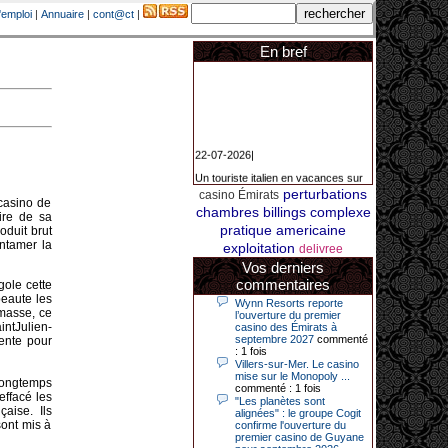
'emploi
|
Annuaire
|
cont@ct
|
En bref
22-07-2026|
Un touriste italien en vacances sur
la Côte d’Azur a remporté un
perturbations
jackpot exceptionnel de 84.631
casino Émirats
casino de
euros dans la nuit de samedi à
chambres
billings
complexe
ire de sa
dimanche au Casino Barrière Le
pratique
americaine
Croisette à Cannes. Il s’agit d’un
oduit brut
nouveau record de gains de l’année
ntamer la
exploitation
delivree
2026 pour cet établissement.
Vos derniers
commentaires
gole cette
peaute les
Wynn Resorts reporte
emasse, ce
14-04-2026|
l’ouverture du premier
nt­Julien-
casino des Émirats à
Dimanche 12 avril 2026, cette date
septembre 2027
commenté
ente pour
restera gravée dans la mémoire de
: 1 fois
ce joueur du casino de Saint-Quay-
Villers-sur-Mer. Le casino
Portrieux (Côtes-d’Armor).
mise sur le Monopoly ...
 longtemps
commenté : 1 fois
Ce quinquagénaire, habitant Plouha
effacé les
"Les planètes sont
mais souhaitant garder l’anonymat,
aise. Ils
alignées" : le groupe Cogit
a eu l’énorme surprise de décrocher
sont mis à
confirme l'ouverture du
un jackpot record de 82 426 €.
premier casino de Guyane