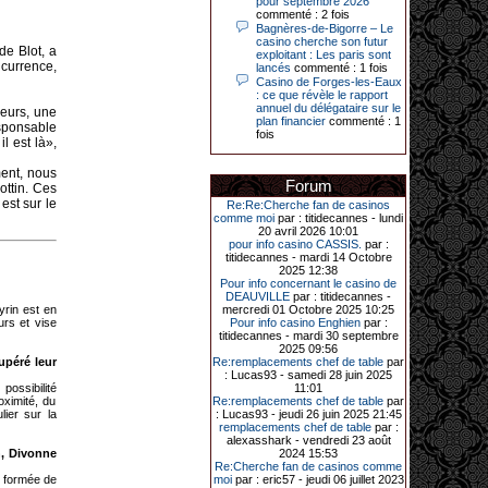
pour septembre 2026
Le plus gros gain gagné depuis plus
commenté : 2 fois
de 20 ans dans l’établissement.
Bagnères-de-Bigorre – Le
casino cherche son futur
de Blot, a
exploitant : Les paris sont
currence,
lancés
commenté : 1 fois
Casino de Forges-les-Eaux
31-03-2026|
: ce que révèle le rapport
annuel du délégataire sur le
Série de jackpots au casino JOA de
ueurs, une
plan financier
commenté : 1
Gujan-Mestras : ce mois de mars a
sponsable
fois
été fructueux pour quelques
l est là»,
joueurs. D’abord avec 44 207 euros
remportés le dimanche 22 mars sur
ment, nous
une machine à sous pour une mise
Forum
initiale de 5,28 €. Puis quelques
ottin. Ces
jours plus tard, le vendredi 27 mars,
est sur le
Re:Re:Cherche fan de casinos
un joueur a décroché 12 086 euros
comme moi
par : titidecannes - lundi
sur une autre machine à sous.
20 avril 2026 10:01
pour info casino CASSIS.
par :
Enfin, troisième et dernier jackpot,
titidecannes - mardi 14 Octobre
record cette fois-ci, le samedi 28
2025 12:38
mars dernier. Quelque 111 322
Pour info concernant le casino de
euros ont été remportés sur la table
DEAUVILLE
par : titidecannes -
d’Ultimate Texas Hold’em Poker,
mercredi 01 Octobre 2025 10:25
yrin est en
grâce à une mise de 5 euros sur la
Pour info casino Enghien
par :
rs et vise
case bonus et une quinte flush
titidecannes - mardi 30 septembre
royale. Ces gains ont été annoncés
2025 09:56
dans un communiqué diffusé par le
Re:remplacements chef de table
par
upéré leur
casino ce lundi 30 mars en soirée.
: Lucas93 - samedi 28 juin 2025
11:01
possibilité
Re:remplacements chef de table
par
oximité, du
: Lucas93 - jeudi 26 juin 2025 21:45
lier sur la
remplacements chef de table
par :
11-01-2026|
alexasshark - vendredi 23 août
2024 15:53
n, Divonne
Dimanche 11 janvier, en soirée, une
Re:Cherche fan de casinos comme
cliente retraitée de 78 ans, habitant
moi
par : eric57 - jeudi 06 juillet 2023
st formée de
Trémuson, a eu l’énorme surprise