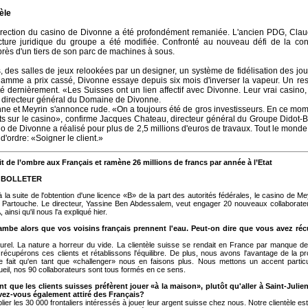
èle
a direction du casino de Divonne a été profondément remaniée. L'ancien PDG, Clau
ucture juridique du groupe a été modifiée. Confronté au nouveau défi de la con
rès d'un tiers de son parc de machines à sous.
des salles de jeux relookées par un designer, un système de fidélisation des jo
gamme a prix cassé, Divonne essaye depuis six mois d'inverser la vapeur. Un re
é dernièrement. «Les Suisses ont un lien affectif avec Divonne. Leur vrai casino, i
, directeur général du Domaine de Divonne.
onne et Meyrin s'annonce rude. «On a toujours été de gros investisseurs. En ce mo
rts sur le casino», confirme Jacques Chateau, directeur général du Groupe Didot-B
no de Divonne a réalisé pour plus de 2,5 millions d'euros de travaux. Tout le monde 
d'ordre: «Soigner le client.»
t de l’ombre aux Français et ramène 26 millions de francs par année à l’Etat
 BOLLETER
 à la suite de l'obtention d'une licence «B» de la part des autorités fédérales, le casino de Me
 Partouche. Le directeur, Yassine Ben Abdessalem, veut engager 20 nouveaux collaborateu
ainsi qu'il nous l'a expliqué hier.
ambe alors que vos voisins français prennent l'eau. Peut-on dire que vous avez réc
el. La nature a horreur du vide. La clientèle suisse se rendait en France par manque de 
 récupérons ces clients et rétablissons l'équilibre. De plus, nous avons l'avantage de la pr
le fait qu'en tant que «challenger» nous en faisons plus. Nous mettons un accent particu
ueil, nos 90 collaborateurs sont tous formés en ce sens.
 que les clients suisses préfèrent jouer «à la maison», plutôt qu'aller à Saint-Julie
ez-vous également attiré des Français?
blier les 30 000 frontaliers intéressés à jouer leur argent suisse chez nous. Notre clientèle e