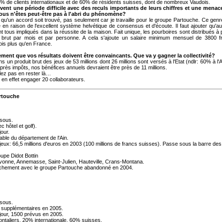
0% de clients internationaux et de 60% de résidents suisses, dont de nombreux Vaudois.
ivent une période difficile avec des reculs importants de leurs chiffres et une menac
ous n'êtes peut-être pas à l'abri du phénomène?
qu'un accord soit trouvé, pas seulement car je travaille pour le groupe Partouche. Ce genre
en raison de l'excellent système helvétique de consensus et d'écoute. Il faut ajouter qu'a
 tous impliqués dans la réussite de la maison. Fait unique, les pourboires sont distribués à p
 brut par mois et par personne. A cela s'ajoute un salaire minimum mensuel de 3800 f
ois plus qu'en France.
ment que vos résultats doivent être convaincants. Que va y gagner la collectivité?
ns un produit brut des jeux de 53 millions dont 26 millions sont versés à l'Etat (ndlr: 60% à l
rès impôts, nos bénéfices annuels devraient être près de 11 millions.
ulez pas en rester là…
n effet engager 20 collaborateurs.
rtouche
sous.
c hôtel et golf).
jour.
able du département de l'Ain.
jeux: 66,5 millions d'euros en 2003 (100 millions de francs suisses). Passe sous la barre des 
upe Didot Bottin
vonne, Annemasse, Saint-Julien, Hauteville, Crans-Montana.
ochement avec le groupe Partouche abandonné en 2004.
sous.
 supplémentaires en 2005.
 jour, 1500 prévus en 2005.
ontaliers, 20% internationale, 60% suisses.