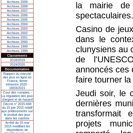
Archives 2009
la mairie de
Archives 2008
Archives 2007
spectaculaires
Archives 2006
Archives 2005
Archives 2004
Casino de jeux,
Archives 2003
Archives 2002
dans le conte
Archives 2001
Archives 2000
clunysiens au 
Archives 1999
Archives 1998
Classements
de l'UNESCO.
2018/2019
2019/2020
annoncés ces d
Documentation
Rapport du marché
faire tourner la 
des jeux en ligne en
France, 4eme
trimestre 2020 -
18/03/2021
Jeudi soir, le
Cour des comptes -
La régulation des jeux
d’argent et de hasard
dernières muni
Décret n° 2015-669
du 15 juin 2015 relatif
transformait 
aux prélèvements sur
le produit des jeux
dans les casinos
projets muni
Arrêté du 15 mai
2015 modifiant les
dispositions de