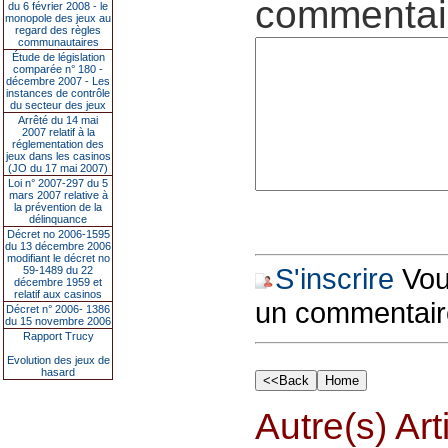
commentair
du 6 février 2008 - le
monopole des jeux au
regard des règles
communautaires
Étude de législation
comparée n° 180 -
décembre 2007 - Les
instances de contrôle
du secteur des jeux
Arrêté du 14 mai
2007 relatif à la
réglementation des
jeux dans les casinos
(JO du 17 mai 2007)
Loi n° 2007-297 du 5
mars 2007 relative à
la prévention de la
délinquance
Décret no 2006-1595
du 13 décembre 2006
modifiant le décret no
S'inscrire
Vous
59-1489 du 22
décembre 1959 et
relatif aux casinos
un commentair
Décret n° 2006- 1386
du 15 novembre 2006
Rapport Trucy
Evolution des jeux de
hasard
Autre(s) Art