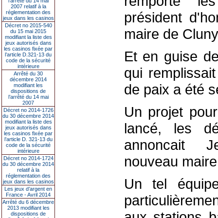
remporté les
l’arrêté du 14 mai
2007 relatif à la
réglementation des
président d'h
jeux dans les casinos
Décret no 2015-540
maire de Clun
du 15 mai 2015
modifiant la liste des
jeux autorisés dans
les casinos fixée par
Et en guise de
l’article D.321-13 du
code de la sécurité
intérieure
qui remplissait
Arrêté du 30
décembre 2014
de paix a été s
modifiant les
dispositions de
l’arrêté du 14 mai
2007
Un projet pour
Décret no 2014-1726
du 30 décembre 2014
modifiant la liste des
lancé, les d
jeux autorisés dans
les casinos fixée par
l’article D. 321-13 du
annoncait J
code de la sécurité
intérieure
nouveau maire
Décret no 2014-1724
du 30 décembre 2014
relatif à la
réglementation des
Un tel équip
jeux dans les casinos
Les jeux d’argent en
France - Avril 2014
particulièreme
Arrêté du 6 décembre
2013 modifiant les
aux stations b
dispositions de