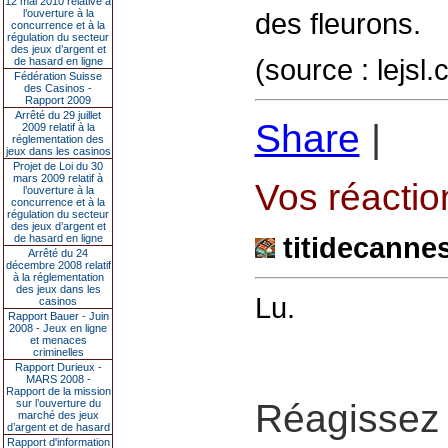
12 mai 2010 relative à
l’ouverture à la
des fleurons.
concurrence et à la
régulation du secteur
des jeux d’argent et
(source : lejsl
de hasard en ligne
Fédération Suisse
des Casinos -
Rapport 2009
Arrêté du 29 juillet
Share
|
2009 relatif à la
réglementation des
jeux dans les casinos
Projet de Loi du 30
mars 2009 relatif à
Vos réaction
l’ouverture à la
concurrence et à la
régulation du secteur
des jeux d’argent et
titidecanne
de hasard en ligne
Arrêté du 24
décembre 2008 relatif
à la réglementation
des jeux dans les
Lu.
casinos
Rapport Bauer - Juin
2008 - Jeux en ligne
et menaces
criminelles
Rapport Durieux -
MARS 2008 -
Rapport de la mission
sur l’ouverture du
Réagissez 
marché des jeux
d’argent et de hasard
Rapport d'information