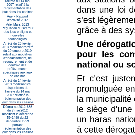
l’arrêté du 14 mai
2007 relatif à la
dans une loi d
réglementation des
jeux dans les casinos
Arjel - Rapport
s'est légèreme
d'activité 2012
Arjel Mars 2013
grâce à des sy
Régulation du secteur
des jeux en ligne et
nouvelles
technologies
Une dérogati
Arrêté du 28 février
2013 modifiant l'arrêté
du 29 octobre 2010
pour les co
relatif aux modalités
d'encaissement, de
national ou s
recouvrement et de
contrôle des
prélèvements
spécifiques aux jeux
Et c'est juste
de casinos
Arrêté du 14 février
2013 modifiant les
promulguée en
dispositions de
l'arrêté du 14 mai
2007 relatif à la
la municipalit
réglementation des
jeux dans les casinos
le siège d'une
Décret no 2012-685
du 7 mai 2012
modifiant le décret no
un haras natio
59-1489 du 22
décembre 1959
portant
à cette dérogat
réglementation des
jeux dans les casinos