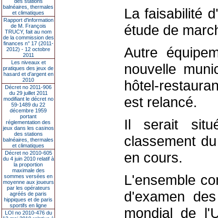
des stations
balnéaires, thermales
La faisabilité 
et climatiques
Rapport d'information
étude de march
de M. François
TRUCY, fait au nom
de la commission des
finances n° 17 (2011-
Autre équipem
2012) - 12 octobre
2011
Les niveaux et
nouvelle munici
pratiques des jeux de
hasard et d’argent en
2010
hôtel-restaura
Décret no 2011-906
du 29 juillet 2011
est relancé.
modifiant le décret no
59-1489 du 22
décembre 1959
portant
Il serait si
réglementation des
jeux dans les casinos
des stations
classement du 
balnéaires, thermales
et climatiques
en cours.
Décret no 2010-605
du 4 juin 2010 relatif à
la proportion
maximale des
L'ensemble con
sommes versées en
moyenne aux joueurs
par les opérateurs
d'examen des 
agréés de paris
hippiques et de paris
sportifs en ligne
mondial de l'
LOI no 2010-476 du