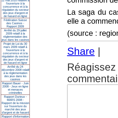
12 mai 2010 relative à
l’ouverture à la
concurrence et à la
La saga du cas
régulation du secteur
des jeux d’argent et
de hasard en ligne
elle a commencé
Fédération Suisse
des Casinos -
Rapport 2009
Arrêté du 29 juillet
(source : re
2009 relatif à la
réglementation des
jeux dans les casinos
Projet de Loi du 30
mars 2009 relatif à
Share
|
l’ouverture à la
concurrence et à la
régulation du secteur
des jeux d’argent et
de hasard en ligne
Réagissez 
Arrêté du 24
décembre 2008 relatif
à la réglementation
commentair
des jeux dans les
casinos
Rapport Bauer - Juin
2008 - Jeux en ligne
et menaces
criminelles
Rapport Durieux -
MARS 2008 -
Rapport de la mission
sur l’ouverture du
marché des jeux
d’argent et de hasard
Rapport d'information