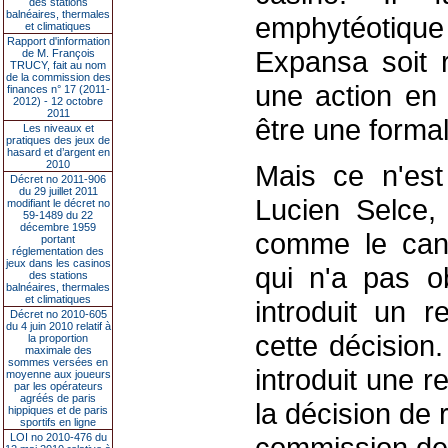
des stations
balnéaires, thermales
emphytéotique
et climatiques
Rapport d'information
Expansa soit ré
de M. François
TRUCY, fait au nom
de la commission des
une action en 
finances n° 17 (2011-
2012) - 12 octobre
2011
être une formal
Les niveaux et
pratiques des jeux de
hasard et d’argent en
2010
Mais ce n'est
Décret no 2011-906
du 29 juillet 2011
Lucien Selce
modifiant le décret no
59-1489 du 22
décembre 1959
comme le cand
portant
réglementation des
jeux dans les casinos
qui n'a pas ob
des stations
balnéaires, thermales
et climatiques
introduit un r
Décret no 2010-605
du 4 juin 2010 relatif à
cette décision
la proportion
maximale des
sommes versées en
introduit une r
moyenne aux joueurs
par les opérateurs
agréés de paris
la décision de 
hippiques et de paris
sportifs en ligne
LOI no 2010-476 du
commission de