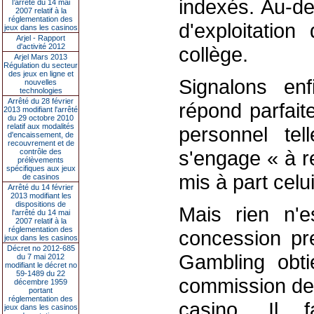
indexés. Au-de
l’arrêté du 14 mai
2007 relatif à la
réglementation des
d'exploitation
jeux dans les casinos
Arjel - Rapport
d'activité 2012
collège.
Arjel Mars 2013
Régulation du secteur
des jeux en ligne et
Signalons enfi
nouvelles
technologies
Arrêté du 28 février
répond parfait
2013 modifiant l'arrêté
du 29 octobre 2010
relatif aux modalités
personnel tel
d'encaissement, de
recouvrement et de
s'engage « à r
contrôle des
prélèvements
spécifiques aux jeux
mis à part celui
de casinos
Arrêté du 14 février
2013 modifiant les
dispositions de
Mais rien n'e
l'arrêté du 14 mai
2007 relatif à la
réglementation des
concession pre
jeux dans les casinos
Décret no 2012-685
Gambling obti
du 7 mai 2012
modifiant le décret no
59-1489 du 22
commission des
décembre 1959
portant
réglementation des
casino. Il 
jeux dans les casinos