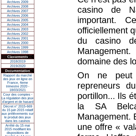
Archives 2009
Archives 2008
casino de N
Archives 2007
Archives 2006
important. C
Archives 2005
Archives 2004
officiellement 
Archives 2003
Archives 2002
du casino 
Archives 2001
Archives 2000
Archives 1999
Management.
Archives 1998
Classements
domaine des lois
2018/2019
2019/2020
Documentation
On ne peut 
Rapport du marché
des jeux en ligne en
repreneurs d
France, 4eme
trimestre 2020 -
18/03/2021
portillon... Ils 
Cour des comptes -
La régulation des jeux
d’argent et de hasard
la SA Belc
Décret n° 2015-669
du 15 juin 2015 relatif
Management. Et
aux prélèvements sur
le produit des jeux
dans les casinos
une offre « val
Arrêté du 15 mai
2015 modifiant les
dispositions de