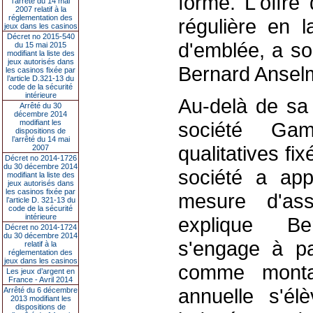
forme. L'offre
l’arrêté du 14 mai
2007 relatif à la
réglementation des
régulière en l
jeux dans les casinos
Décret no 2015-540
d'emblée, a so
du 15 mai 2015
modifiant la liste des
jeux autorisés dans
Bernard Ansel
les casinos fixée par
l’article D.321-13 du
code de la sécurité
intérieure
Au-delà de sa 
Arrêté du 30
décembre 2014
modifiant les
société Gam
dispositions de
l’arrêté du 14 mai
qualitatives fi
2007
Décret no 2014-1726
du 30 décembre 2014
société a app
modifiant la liste des
jeux autorisés dans
les casinos fixée par
mesure d'assu
l’article D. 321-13 du
code de la sécurité
intérieure
explique Be
Décret no 2014-1724
du 30 décembre 2014
s'engage à pa
relatif à la
réglementation des
jeux dans les casinos
comme monta
Les jeux d’argent en
France - Avril 2014
annuelle s'él
Arrêté du 6 décembre
2013 modifiant les
dispositions de