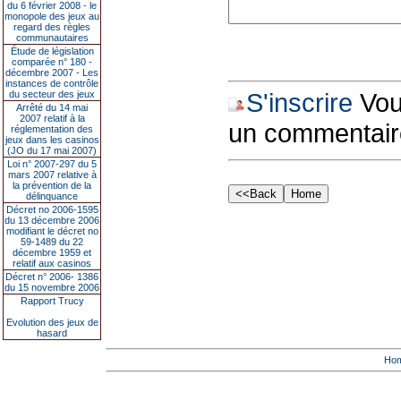
du 6 février 2008 - le
monopole des jeux au
regard des règles
communautaires
Étude de législation
comparée n° 180 -
décembre 2007 - Les
instances de contrôle
S'inscrire
Vous
du secteur des jeux
Arrêté du 14 mai
2007 relatif à la
un commentair
réglementation des
jeux dans les casinos
(JO du 17 mai 2007)
Loi n° 2007-297 du 5
mars 2007 relative à
la prévention de la
délinquance
Décret no 2006-1595
du 13 décembre 2006
modifiant le décret no
59-1489 du 22
décembre 1959 et
relatif aux casinos
Décret n° 2006- 1386
du 15 novembre 2006
Rapport Trucy
Evolution des jeux de
hasard
Ho