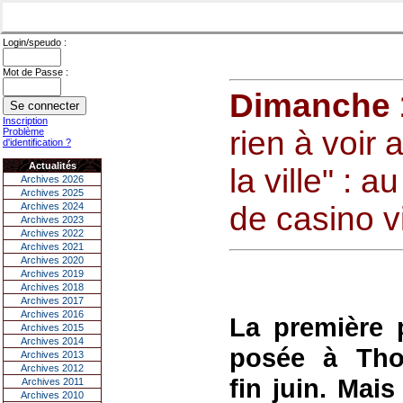
Login/speudo :
Mot de Passe :
Dimanche 
Inscription
rien à voir 
Problème
d'identification ?
Actualités
la ville" : 
Archives 2026
Archives 2025
Archives 2024
de casino v
Archives 2023
Archives 2022
Archives 2021
Archives 2020
Archives 2019
Archives 2018
Archives 2017
Archives 2016
La première p
Archives 2015
Archives 2014
posée à Thon
Archives 2013
Archives 2012
fin juin. Mais
Archives 2011
Archives 2010