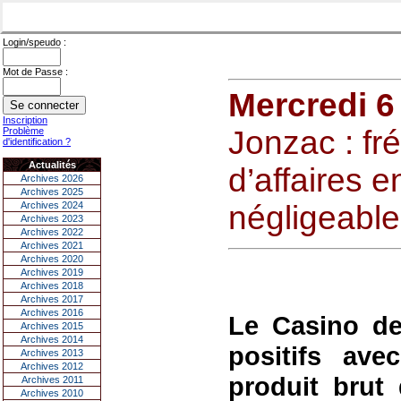
Login/speudo :
Mot de Passe :
Mercredi 6
Inscription
Jonzac : fré
Problème
d'identification ?
Actualités
d’affaires 
Archives 2026
Archives 2025
Archives 2024
négligeable 
Archives 2023
Archives 2022
Archives 2021
Archives 2020
Archives 2019
Archives 2018
Archives 2017
Archives 2016
Le Casino de
Archives 2015
Archives 2014
positifs av
Archives 2013
Archives 2012
produit brut
Archives 2011
Archives 2010