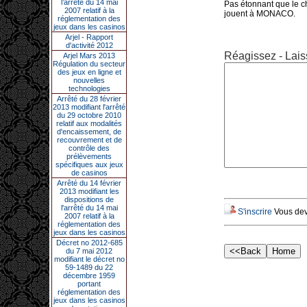
l’arrêté du 14 mai
Pas étonnant que le chi
2007 relatif à la
jouent à MONACO.
réglementation des
jeux dans les casinos
Arjel - Rapport
d'activité 2012
Réagissez - Lais
Arjel Mars 2013
Régulation du secteur
des jeux en ligne et
nouvelles
technologies
Arrêté du 28 février
2013 modifiant l'arrêté
du 29 octobre 2010
relatif aux modalités
d'encaissement, de
recouvrement et de
contrôle des
prélèvements
spécifiques aux jeux
de casinos
Arrêté du 14 février
2013 modifiant les
dispositions de
l'arrêté du 14 mai
S'inscrire
Vous deve
2007 relatif à la
réglementation des
jeux dans les casinos
Décret no 2012-685
du 7 mai 2012
modifiant le décret no
59-1489 du 22
décembre 1959
portant
réglementation des
jeux dans les casinos