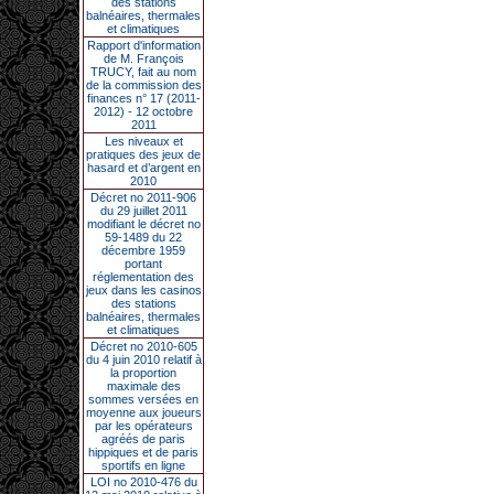
des stations
balnéaires, thermales
et climatiques
Rapport d'information
de M. François
TRUCY, fait au nom
de la commission des
finances n° 17 (2011-
2012) - 12 octobre
2011
Les niveaux et
pratiques des jeux de
hasard et d’argent en
2010
Décret no 2011-906
du 29 juillet 2011
modifiant le décret no
59-1489 du 22
décembre 1959
portant
réglementation des
jeux dans les casinos
des stations
balnéaires, thermales
et climatiques
Décret no 2010-605
du 4 juin 2010 relatif à
la proportion
maximale des
sommes versées en
moyenne aux joueurs
par les opérateurs
agréés de paris
hippiques et de paris
sportifs en ligne
LOI no 2010-476 du