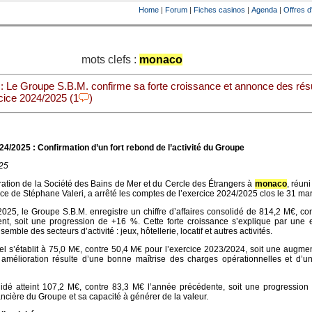
Home
|
Forum
|
Fiches casinos
|
Agenda
|
Offres d
mots clefs :
monaco
: Le Groupe S.B.M. confirme sa forte croissance et annonce des résu
rcice 2024/2025 (1
)
4/2025 : Confirmation d’un fort rebond de l’activité du Groupe
025
ration de la Société des Bains de Mer et du Cercle des Étrangers à
monaco
, réuni
ce de Stéphane Valeri, a arrêté les comptes de l’exercice 2024/2025 clos le 31 ma
2025, le Groupe S.B.M. enregistre un
chiffre d’affaires consolidé de 814,2 M€
, co
ent, soit une
progression de +16 %
. Cette forte croissance s’explique par une 
mble des secteurs d’activité : jeux, hôtellerie, locatif et autres activités.
el
s’établit à
75,0 M€
, contre 50,4 M€ pour l’exercice 2023/2024, soit une augme
 amélioration résulte d’une bonne maîtrise des charges opérationnelles et d’un
lidé
atteint
107,2 M€
, contre 83,3 M€ l’année précédente, soit une progressio
inancière du Groupe et sa capacité à générer de la valeur.