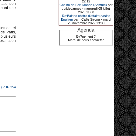
22:12
grâce à une mise de 5 euros sur la
attention
Casino de Fort Mahon (Somme)
par
case bonus et une quinte flush
tenant une
: titidecannes - mercredi 05 juillet
royale. Ces gains ont été annoncés
2023 11:00
dans un communiqué diffusé par le
Re:Baisse chiffre d'affaire casino
casino ce lundi 30 mars en soirée.
Enghien
par : Callie Strong - mardi
29 novembre 2022 13:00
ssement et
Agenda
 de Paris,
11-01-2026|
 plusieurs
Ev?nement ?
Merci de nous contacter
stination
Dimanche 11 janvier, en soirée, une
cliente retraitée de 78 ans, habitant
Trémuson, a eu l’énorme surprise
de décrocher un méga jackpot.
Elle n’a misé que 88 centimes sur
une machine à sous et a remporté
4_ 239 €?!
f (PDF 354