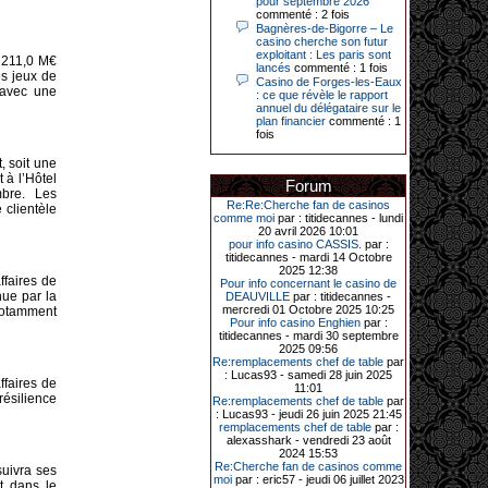
pour septembre 2026
commenté : 2 fois
Bagnères-de-Bigorre – Le
14-04-2026|
casino cherche son futur
exploitant : Les paris sont
Dimanche 12 avril 2026, cette date
e 211,0 M€
lancés
commenté : 1 fois
restera gravée dans la mémoire de
es jeux de
Casino de Forges-les-Eaux
ce joueur du casino de Saint-Quay-
 avec une
: ce que révèle le rapport
Portrieux (Côtes-d’Armor).
annuel du délégataire sur le
plan financier
commenté : 1
Ce quinquagénaire, habitant Plouha
fois
mais souhaitant garder l’anonymat,
a eu l’énorme surprise de décrocher
un jackpot record de 82 426 €.
, soit une
 à l’Hôtel
Forum
Le plus gros gain gagné depuis plus
bre. Les
de 20 ans dans l’établissement.
Re:Re:Cherche fan de casinos
 clientèle
comme moi
par : titidecannes - lundi
20 avril 2026 10:01
pour info casino CASSIS.
par :
titidecannes - mardi 14 Octobre
31-03-2026|
2025 12:38
affaires de
Pour info concernant le casino de
Série de jackpots au casino JOA de
nue par la
DEAUVILLE
par : titidecannes -
Gujan-Mestras : ce mois de mars a
mercredi 01 Octobre 2025 10:25
notamment
été fructueux pour quelques
Pour info casino Enghien
par :
joueurs. D’abord avec 44 207 euros
titidecannes - mardi 30 septembre
remportés le dimanche 22 mars sur
2025 09:56
une machine à sous pour une mise
Re:remplacements chef de table
par
initiale de 5,28 €. Puis quelques
: Lucas93 - samedi 28 juin 2025
jours plus tard, le vendredi 27 mars,
affaires de
11:01
un joueur a décroché 12 086 euros
 résilience
Re:remplacements chef de table
par
sur une autre machine à sous.
: Lucas93 - jeudi 26 juin 2025 21:45
remplacements chef de table
par :
Enfin, troisième et dernier jackpot,
alexasshark - vendredi 23 août
record cette fois-ci, le samedi 28
2024 15:53
mars dernier. Quelque 111 322
Re:Cherche fan de casinos comme
suivra ses
euros ont été remportés sur la table
moi
par : eric57 - jeudi 06 juillet 2023
d’Ultimate Texas Hold’em Poker,
t dans le