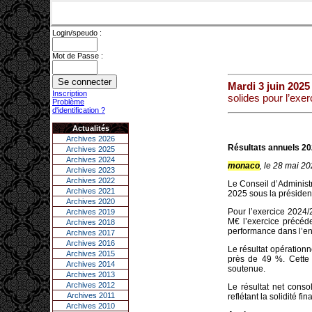
Login/speudo :
Mot de Passe :
Mardi 3 juin 2025
Inscription
solides pour l’exe
Problème
d'identification ?
Actualités
Archives 2026
Résultats annuels 202
Archives 2025
Archives 2024
monaco
, le 28 mai 2
Archives 2023
Archives 2022
Le Conseil d’Administ
Archives 2021
2025 sous la présiden
Archives 2020
Pour l’exercice 2024/
Archives 2019
M€ l’exercice précéd
Archives 2018
performance dans l’ense
Archives 2017
Archives 2016
Le
résultat opérationn
Archives 2015
près de
49 %
. Cette
Archives 2014
soutenue.
Archives 2013
Archives 2012
Le
résultat net conso
Archives 2011
reflétant la solidité f
Archives 2010