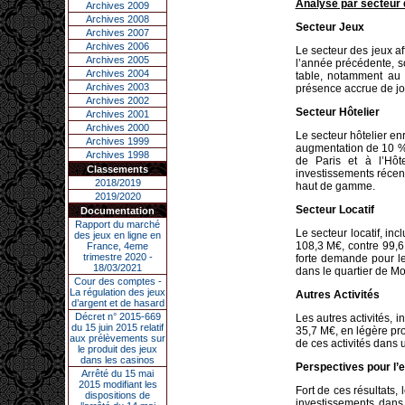
Analyse par secteur d
Archives 2009
Archives 2008
Secteur Jeux
Archives 2007
Archives 2006
Le secteur des jeux 
Archives 2005
l’année précédente, s
Archives 2004
table, notamment au 
Archives 2003
présence accrue de jo
Archives 2002
Secteur Hôtelier
Archives 2001
Archives 2000
Le secteur hôtelier en
Archives 1999
augmentation de
10 
Archives 1998
de Paris et à l’Hô
Classements
investissements récent
2018/2019
haut de gamme.
2019/2020
Secteur Locatif
Documentation
Rapport du marché
Le secteur locatif, inc
des jeux en ligne en
108,3 M€
, contre 99,
France, 4eme
trimestre 2020 -
forte demande pour l
18/03/2021
dans le quartier de Mo
Cour des comptes -
La régulation des jeux
Autres Activités
d’argent et de hasard
Décret n° 2015-669
Les autres activités, i
du 15 juin 2015 relatif
35,7 M€
, en légère p
aux prélèvements sur
de ces activités dans
le produit des jeux
dans les casinos
Perspectives pour l’
Arrêté du 15 mai
2015 modifiant les
Fort de ces résultats
dispositions de
investissements dans 