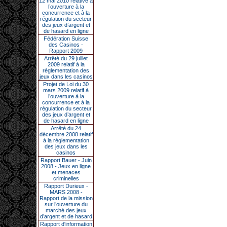
12 mai 2010 relative à
l’ouverture à la
concurrence et à la
régulation du secteur
des jeux d’argent et
de hasard en ligne
Fédération Suisse
des Casinos -
Rapport 2009
Arrêté du 29 juillet
2009 relatif à la
réglementation des
jeux dans les casinos
Projet de Loi du 30
mars 2009 relatif à
l’ouverture à la
concurrence et à la
régulation du secteur
des jeux d’argent et
de hasard en ligne
Arrêté du 24
décembre 2008 relatif
à la réglementation
des jeux dans les
casinos
Rapport Bauer - Juin
2008 - Jeux en ligne
et menaces
criminelles
Rapport Durieux -
MARS 2008 -
Rapport de la mission
sur l’ouverture du
marché des jeux
d’argent et de hasard
Rapport d'information