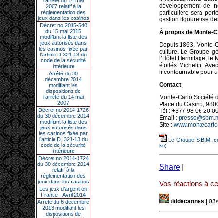
l’arrêté du 14 mai
développement de nouv
2007 relatif à la
réglementation des
particulière sera port
jeux dans les casinos
gestion rigoureuse des
Décret no 2015-540
du 15 mai 2015
À propos de Monte-Ca
modifiant la liste des
jeux autorisés dans
Depuis 1863, Monte-Ca
les casinos fixée par
culture. Le Groupe gèr
l’article D.321-13 du
l’Hôtel Hermitage, le 
code de la sécurité
étoilés Michelin. Av
intérieure
incontournable pour un
Arrêté du 30
décembre 2014
Contact
modifiant les
dispositions de
l’arrêté du 14 mai
Monte-Carlo Société 
2007
Place du Casino, 98
Décret no 2014-1726
Tél : +377 98 06 20 0
du 30 décembre 2014
Email :
presse@sbm.
modifiant la liste des
Site :
www.montecarl
jeux autorisés dans
les casinos fixée par
l’article D. 321-13 du
Le Groupe S.B.M. con
code de la sécurité
ko)
intérieure
Décret no 2014-1724
du 30 décembre 2014
Share
|
relatif à la
réglementation des
jeux dans les casinos
Vos réactions à cet
Les jeux d’argent en
France - Avril 2014
titidecannes
| 03
Arrêté du 6 décembre
2013 modifiant les
dispositions de