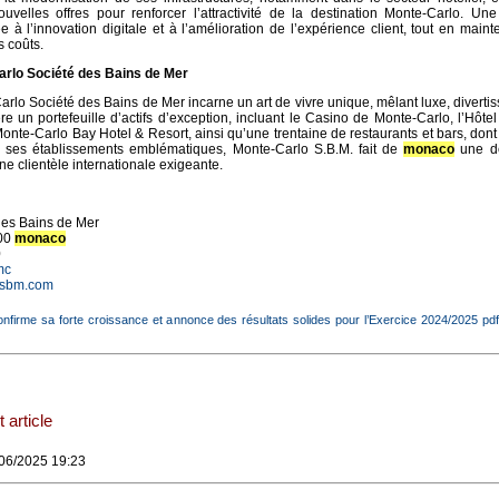
elles offres pour renforcer l’attractivité de la destination Monte-Carlo. Une 
ée à l’innovation digitale et à l’amélioration de l’expérience client, tout en main
 coûts.
rlo Société des Bains de Mer
rlo Société des Bains de Mer incarne un art de vivre unique, mêlant luxe, diverti
e un portefeuille d’actifs d’exception, incluant le Casino de Monte-Carlo, l’Hôtel
Monte-Carlo Bay Hotel & Resort, ainsi qu’une trentaine de restaurants et bars, dont
ec ses établissements emblématiques, Monte-Carlo S.B.M. fait de
monaco
une de
e clientèle internationale exigeante.
des Bains de Mer
000
monaco
0
mc
osbm.com
firme sa forte croissance et annonce des résultats solides pour l’Exercice 2024/2025 pd
 article
/06/2025 19:23