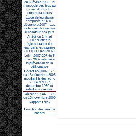
du 6 février 2008 - le
monopole des jeux au
regard des règles
communautaires
Étude de législation
comparée n° 180 -
décembre 2007 - Les
instances de contrôle
du secteur des jeux
Arrêté du 14 mai
2007 relatif à la
réglementation des
jeux dans les casinos
(JO du 17 mai 2007)
Loi n° 2007-297 du 5
mars 2007 relative à
la prévention de la
délinquance
Décret no 2006-1595
du 13 décembre 2006
modifiant le décret no
59-1489 du 22
décembre 1959 et
relatif aux casinos
Décret n° 2006- 1386
du 15 novembre 2006
Rapport Trucy
Evolution des jeux de
hasard