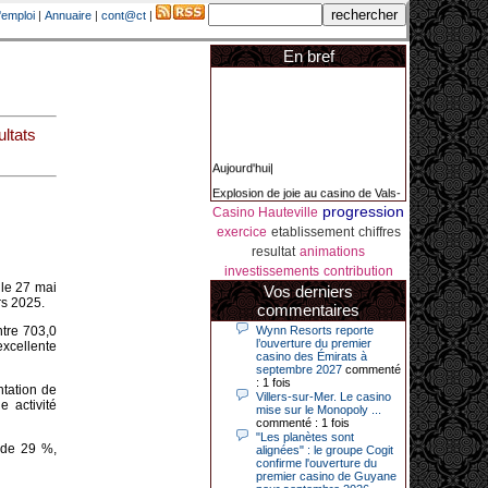
'emploi
|
Annuaire
|
cont@ct
|
En bref
ltats
Aujourd'hui|
Explosion de joie au casino de Vals-
les-bains ce vendredi 7 août. Une
progression
Ardéchoise a décroché le jackpot,
Casino Hauteville
51 232 € sur une machine à sous.
exercice
etablissement
chiffres
La retraitée, originaire de la Voulte-
sur-Rhône et habituée du casino
resultat
animations
depuis plus de 20 ans, "n'en
investissements
contribution
revenait pas".
 le 27 mai
Vos derniers
rs 2025.
commentaires
ntre 703,0
Wynn Resorts reporte
22-07-2026|
l’ouverture du premier
excellente
casino des Émirats à
Un touriste italien en vacances sur
septembre 2027
commenté
la Côte d’Azur a remporté un
: 1 fois
ntation de
jackpot exceptionnel de 84.631
Villers-sur-Mer. Le casino
euros dans la nuit de samedi à
e activité
mise sur le Monopoly ...
dimanche au Casino Barrière Le
commenté : 1 fois
Croisette à Cannes. Il s’agit d’un
"Les planètes sont
nouveau record de gains de l’année
n de
29 %
,
alignées" : le groupe Cogit
2026 pour cet établissement.
confirme l'ouverture du
premier casino de Guyane