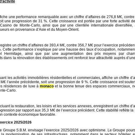
’activité
affiche une performance remarquable avec un
chiffre d’affaires de 276,8 M€
, contr
oit une progression de
31 %
. Cette croissance est portée par une forte activité d
Casino de Monte-Carlo, ainsi que par une clientèle internationale diversifiée,
ueurs en provenance d’Asie et du Moyen-Orient.
registre un
chiffre d’affaires de 393,4 M€
, contre 356,7 M€ pour l’exercice précédent
%
. Cette performance s’explique par une hausse des taux d’occupation, notamment
tel Hermitage, ainsi que par une augmentation des prix moyens par cham
s dans la rénovation des établissements ont renforcé leur attractivité auprès d’une
luant les activités immobilières résidentielles et commerciales, affiche un
chiffre d’
6 M€ l’année précédente, soit une progression de
9 %
. Cette croissance est soute
es résidences de luxe à
monaco
et la bonne tenue des espaces commerciaux, 
nte-Carlo.
ncluant la restauration, les loisirs et les services annexes, enregistrent un
chiffre d’
rogression par rapport aux
35,3 M€
de l’exercice précédent. Cette stabilité reflète la
 un contexte économique favorable.
exercice 2025/2026
, le Groupe S.B.M. envisage l’exercice 2025/2026 avec optimisme. Le Groupe pour
la modernisation de ses infrastructures, notamment dans le secteur hôtelier, e