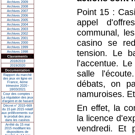
Archives 2009
Archives 2008
Point 15 : Cas
Archives 2007
Archives 2006
appel d'offr
Archives 2005
Archives 2004
Archives 2003
communal, les
Archives 2002
Archives 2001
casino se red
Archives 2000
Archives 1999
tension. Le b
Archives 1998
Classements
l'accentue. Le
2018/2019
2019/2020
Documentation
salle l'écout
Rapport du marché
des jeux en ligne en
débats, on pa
France, 4eme
trimestre 2020 -
18/03/2021
namuroises. Et 
Cour des comptes -
La régulation des jeux
d’argent et de hasard
En effet, la c
Décret n° 2015-669
du 15 juin 2015 relatif
aux prélèvements sur
la licence d'ex
le produit des jeux
dans les casinos
Arrêté du 15 mai
vendredi. Et 
2015 modifiant les
dispositions de