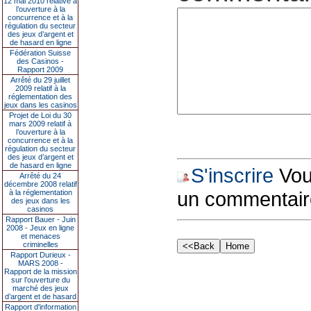
12 mai 2010 relative à
l’ouverture à la
concurrence et à la
régulation du secteur
des jeux d’argent et
de hasard en ligne
Fédération Suisse
des Casinos -
Rapport 2009
Arrêté du 29 juillet
2009 relatif à la
réglementation des
jeux dans les casinos
Projet de Loi du 30
mars 2009 relatif à
l’ouverture à la
concurrence et à la
régulation du secteur
des jeux d’argent et
de hasard en ligne
S'inscrire
Vous
Arrêté du 24
décembre 2008 relatif
un commentair
à la réglementation
des jeux dans les
casinos
Rapport Bauer - Juin
2008 - Jeux en ligne
et menaces
criminelles
Rapport Durieux -
MARS 2008 -
Rapport de la mission
sur l’ouverture du
marché des jeux
d’argent et de hasard
Rapport d'information