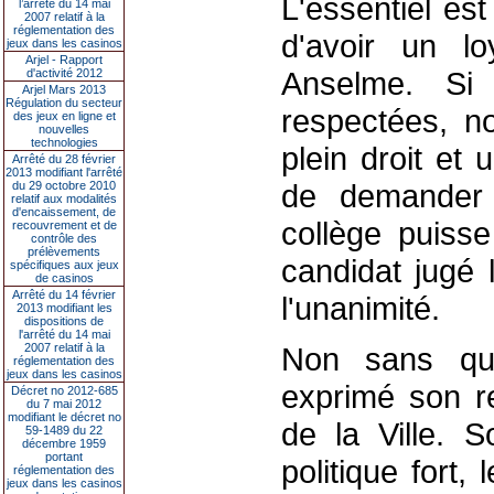
L'essentiel est
l’arrêté du 14 mai
2007 relatif à la
réglementation des
d'avoir un lo
jeux dans les casinos
Arjel - Rapport
Anselme. Si 
d'activité 2012
Arjel Mars 2013
Régulation du secteur
respectées, no
des jeux en ligne et
nouvelles
technologies
plein droit et 
Arrêté du 28 février
2013 modifiant l'arrêté
de demander 
du 29 octobre 2010
relatif aux modalités
d'encaissement, de
collège puisse
recouvrement et de
contrôle des
prélèvements
candidat jugé l
spécifiques aux jeux
de casinos
Arrêté du 14 février
l'unanimité.
2013 modifiant les
dispositions de
l'arrêté du 14 mai
2007 relatif à la
Non sans que
réglementation des
jeux dans les casinos
exprimé son re
Décret no 2012-685
du 7 mai 2012
modifiant le décret no
de la Ville. S
59-1489 du 22
décembre 1959
portant
politique fort
réglementation des
jeux dans les casinos