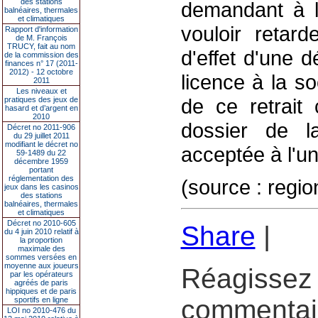
des stations
demandant à l
balnéaires, thermales
et climatiques
vouloir retard
Rapport d'information
de M. François
TRUCY, fait au nom
d'effet d'une d
de la commission des
finances n° 17 (2011-
2012) - 12 octobre
licence à la s
2011
Les niveaux et
de ce retrait
pratiques des jeux de
hasard et d’argent en
2010
dossier de l
Décret no 2011-906
du 29 juillet 2011
modifiant le décret no
acceptée à l'un
59-1489 du 22
décembre 1959
portant
réglementation des
(source : re
jeux dans les casinos
des stations
balnéaires, thermales
et climatiques
Décret no 2010-605
Share
|
du 4 juin 2010 relatif à
la proportion
maximale des
sommes versées en
moyenne aux joueurs
Réagissez 
par les opérateurs
agréés de paris
hippiques et de paris
commentair
sportifs en ligne
LOI no 2010-476 du