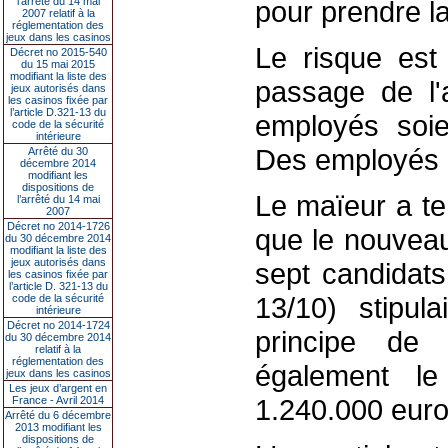
l’arrêté du 14 mai
pour prendre la
2007 relatif à la
réglementation des
jeux dans les casinos
Le risque est
Décret no 2015-540
du 15 mai 2015
modifiant la liste des
passage de l'a
jeux autorisés dans
les casinos fixée par
l’article D.321-13 du
employés soi
code de la sécurité
intérieure
Des employés qu
Arrêté du 30
décembre 2014
modifiant les
dispositions de
Le maïeur a te
l’arrêté du 14 mai
2007
Décret no 2014-1726
que le nouvea
du 30 décembre 2014
modifiant la liste des
jeux autorisés dans
sept candidats
les casinos fixée par
l’article D. 321-13 du
13/10) stipula
code de la sécurité
intérieure
Décret no 2014-1724
principe de 
du 30 décembre 2014
relatif à la
réglementation des
également l
jeux dans les casinos
Les jeux d’argent en
1.240.000 euro
France - Avril 2014
Arrêté du 6 décembre
2013 modifiant les
dispositions de