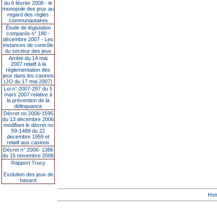
du 6 février 2008 - le
monopole des jeux au
regard des règles
communautaires
Étude de législation
comparée n° 180 -
décembre 2007 - Les
instances de contrôle
du secteur des jeux
Arrêté du 14 mai
2007 relatif à la
réglementation des
jeux dans les casinos
(JO du 17 mai 2007)
Loi n° 2007-297 du 5
mars 2007 relative à
la prévention de la
délinquance
Décret no 2006-1595
du 13 décembre 2006
modifiant le décret no
59-1489 du 22
décembre 1959 et
relatif aux casinos
Décret n° 2006- 1386
du 15 novembre 2006
Rapport Trucy
Evolution des jeux de
hasard
Ho